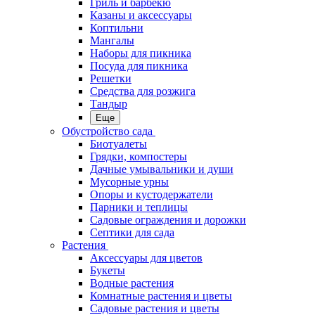
Гриль и барбекю
Казаны и аксессуары
Коптильни
Мангалы
Наборы для пикника
Посуда для пикника
Решетки
Средства для розжига
Тандыр
Еще
Обустройство сада
Биотуалеты
Грядки, компостеры
Дачные умывальники и души
Мусорные урны
Опоры и кустодержатели
Парники и теплицы
Садовые ограждения и дорожки
Септики для сада
Растения
Аксессуары для цветов
Букеты
Водные растения
Комнатные растения и цветы
Садовые растения и цветы