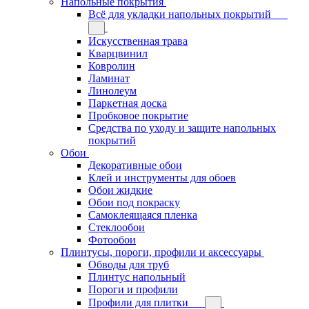
Напольные покрытия
Всё для укладки напольных покрытий
Искусственная трава
Кварцвинил
Ковролин
Ламинат
Линолеум
Паркетная доска
Пробковое покрытие
Средства по уходу и защите напольных
покрытий
Обои
Декоративные обои
Клей и инструменты для обоев
Обои жидкие
Обои под покраску
Самоклеящаяся пленка
Стеклообои
Фотообои
Плинтусы, пороги, профили и аксессуары
Обводы для труб
Плинтус напольный
Пороги и профили
Профили для плитки