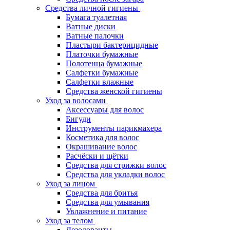
Средства личной гигиены
Бумага туалетная
Ватные диски
Ватные палочки
Пластыри бактерицидные
Платочки бумажные
Полотенца бумажные
Салфетки бумажные
Салфетки влажные
Средства женской гигиены
Уход за волосами
Аксессуары для волос
Бигуди
Инструменты парикмахера
Косметика для волос
Окрашивание волос
Расчёски и щётки
Средства для стрижки волос
Средства для укладки волос
Уход за лицом
Средства для бритья
Средства для умывания
Увлажнение и питание
Уход за телом
Дезодоранты