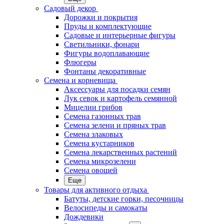
Садовый декор
Дорожки и покрытия
Пруды и комплектующие
Садовые и интерьерные фигуры
Светильники, фонари
Фигуры водоплавающие
Флюгеры
Фонтаны декоративные
Семена и корневища
Аксессуары для посадки семян
Лук севок и картофель семянной
Мицелии грибов
Семена газонных трав
Семена зелени и пряных трав
Семена злаковых
Семена кустарников
Семена лекарственных растений
Семена микрозелени
Семена овощей
Еще
Товары для активного отдыха
Батуты, детские горки, песочницы
Велосипеды и самокаты
Дождевики