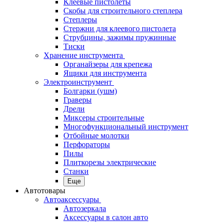
Клеевые пистолеты
Скобы для строительного степлера
Степлеры
Стержни для клеевого пистолета
Струбцины, зажимы пружинные
Тиски
Хранение инструмента
Органайзеры для крепежа
Ящики для инструмента
Электроинструмент
Болгарки (ушм)
Граверы
Дрели
Миксеры строительные
Многофункциональный инструмент
Отбойные молотки
Перфораторы
Пилы
Плиткорезы электрические
Станки
Еще
Автотовары
Автоаксессуары
Автозеркала
Аксессуары в салон авто