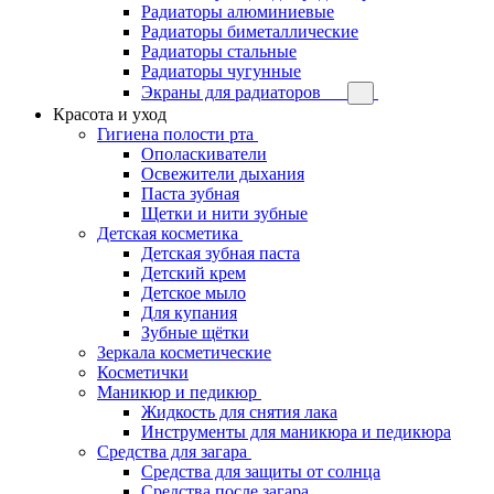
Радиаторы алюминиевые
Радиаторы биметаллические
Радиаторы стальные
Радиаторы чугунные
Экраны для радиаторов
Красота и уход
Гигиена полости рта
Ополаскиватели
Освежители дыхания
Паста зубная
Щетки и нити зубные
Детская косметика
Детская зубная паста
Детский крем
Детское мыло
Для купания
Зубные щётки
Зеркала косметические
Косметички
Маникюр и педикюр
Жидкость для снятия лака
Инструменты для маникюра и педикюра
Средства для загара
Средства для защиты от солнца
Средства после загара