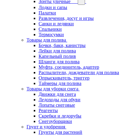
Зонты уличные
Лодки и сапы
Палатки
Развлечения, досуг и игры
Санки и ледянки
Спальники
Термосумки
Товары для полива
Бочки, баки, канистры
Лейки для полива
Капельный полив
Шланги для полива
Муфта, соединитель, адаптер
Распылители, дождеватели для полива
Опрыскиватель, триггер
Таймеры для полива
Товары для уборки снега
Движки для снега
Ледоходы для обуви
Лопаты снеговые
Реагенты
Скребки и ледорубы
Снегоуборщики
Грунт и удобрения
Грунты для растений