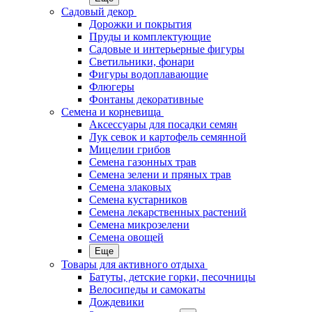
Садовый декор
Дорожки и покрытия
Пруды и комплектующие
Садовые и интерьерные фигуры
Светильники, фонари
Фигуры водоплавающие
Флюгеры
Фонтаны декоративные
Семена и корневища
Аксессуары для посадки семян
Лук севок и картофель семянной
Мицелии грибов
Семена газонных трав
Семена зелени и пряных трав
Семена злаковых
Семена кустарников
Семена лекарственных растений
Семена микрозелени
Семена овощей
Еще
Товары для активного отдыха
Батуты, детские горки, песочницы
Велосипеды и самокаты
Дождевики