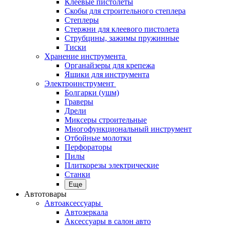
Клеевые пистолеты
Скобы для строительного степлера
Степлеры
Стержни для клеевого пистолета
Струбцины, зажимы пружинные
Тиски
Хранение инструмента
Органайзеры для крепежа
Ящики для инструмента
Электроинструмент
Болгарки (ушм)
Граверы
Дрели
Миксеры строительные
Многофункциональный инструмент
Отбойные молотки
Перфораторы
Пилы
Плиткорезы электрические
Станки
Еще
Автотовары
Автоаксессуары
Автозеркала
Аксессуары в салон авто