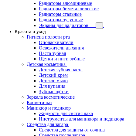
Радиаторы алюминиевые
Радиаторы биметаллические
Радиаторы стальные
Радиаторы чугунные
Экраны для радиаторов
Красота и уход
Гигиена полости рта
Ополаскиватели
Освежители дыхания
Паста зубная
Щетки и нити зубные
Детская косметика
Детская зубная паста
Детский крем
Детское мыло
Для купания
Зубные щётки
Зеркала косметические
Косметички
Маникюр и педикюр
Жидкость для снятия лака
Инструменты для маникюра и педикюра
Средства для загара
Средства для защиты от солнца
Средства после загара