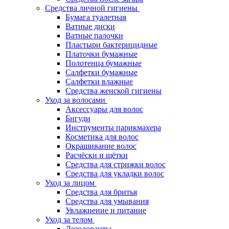
Средства личной гигиены
Бумага туалетная
Ватные диски
Ватные палочки
Пластыри бактерицидные
Платочки бумажные
Полотенца бумажные
Салфетки бумажные
Салфетки влажные
Средства женской гигиены
Уход за волосами
Аксессуары для волос
Бигуди
Инструменты парикмахера
Косметика для волос
Окрашивание волос
Расчёски и щётки
Средства для стрижки волос
Средства для укладки волос
Уход за лицом
Средства для бритья
Средства для умывания
Увлажнение и питание
Уход за телом
Дезодоранты