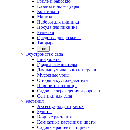
Гриль и барбекю
Казаны и аксессуары
Коптильни
Мангалы
Наборы для пикника
Посуда для пикника
Решетки
Средства для розжига
Тандыр
Еще
Обустройство сада
Биотуалеты
Грядки, компостеры
Дачные умывальники и души
Мусорные урны
Опоры и кустодержатели
Парники и теплицы
Садовые ограждения и дорожки
Септики для сада
Растения
Аксессуары для цветов
Букеты
Водные растения
Комнатные растения и цветы
Садовые растения и цветы