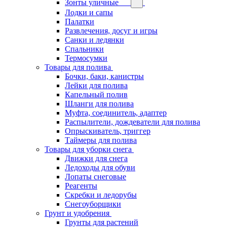
Зонты уличные
Лодки и сапы
Палатки
Развлечения, досуг и игры
Санки и ледянки
Спальники
Термосумки
Товары для полива
Бочки, баки, канистры
Лейки для полива
Капельный полив
Шланги для полива
Муфта, соединитель, адаптер
Распылители, дождеватели для полива
Опрыскиватель, триггер
Таймеры для полива
Товары для уборки снега
Движки для снега
Ледоходы для обуви
Лопаты снеговые
Реагенты
Скребки и ледорубы
Снегоуборщики
Грунт и удобрения
Грунты для растений