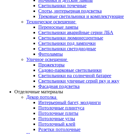
Ночники и детские лампы
Светильники точечные
Споты, интерьерная подсветка
Трековые светильники и комплектующие
Техническое освещение
Переносные лампы
Светильники аварийные серии ЛБА
Светильники люминесцентные
Светильники под лампочки
Светильники светодиодные
Фитолампы
Уличное освещение
Прожекторы
Садово-парковые светильники
Светильники на солнечной батарее
Светильники уличные серий рку и жку
Фасадная подсветка
Отделочные материалы
Декор потолка
Интерьерный багет, молдинги
Потолочные плинтуса
Потолочные плиты
Потолочные углы
Потолочный клей
Розетки потолочные