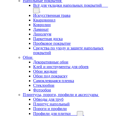
Напольные покрытия
Всё для укладки напольных покрытий
Искусственная трава
Кварцвинил
Ковролин
Ламинат
Линолеум
Паркетная доска
Пробковое покрытие
Средства по уходу и защите напольных
покрытий
Обои
Декоративные обои
Клей и инструменты для обоев
Обои жидкие
Обои под покраску
Самоклеящаяся пленка
Стеклообои
Фотообои
Плинтусы, пороги, профили и аксессуары
Обводы для труб
Плинтус напольный
Пороги и профили
Профили для плитки