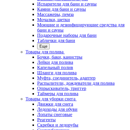
Испарители для бани и сауны
Камни для бани и сауны
Массажеры, пемза
Мочалки, щетки
Моющие и дезинфицирующие средства для
бани и сауны
Подарочные наборы для бани
Таблички для бани
Еще
Товары для полива
Бочки, баки, канистры
Лейки для полива
Капельный полив
Шланги для полива
Муфта, соединитель, адаптер
Распылители, дождеватели для полива
Опрыскиватель, триггер
Таймеры для полива
Товары для уборки снега
Движки для снега
Ледоходы для обуви
Лопаты снеговые
Реагенты
Скребки и ледорубы