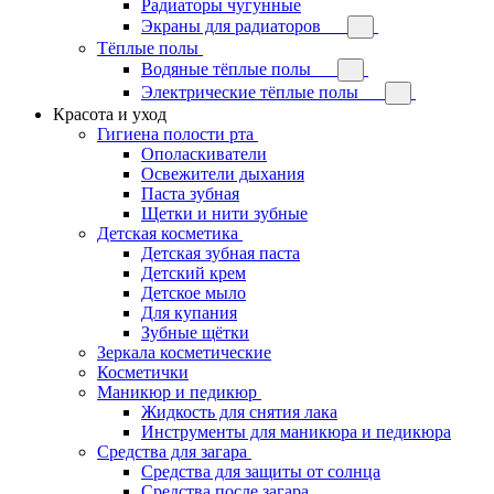
Радиаторы чугунные
Экраны для радиаторов
Тёплые полы
Водяные тёплые полы
Электрические тёплые полы
Красота и уход
Гигиена полости рта
Ополаскиватели
Освежители дыхания
Паста зубная
Щетки и нити зубные
Детская косметика
Детская зубная паста
Детский крем
Детское мыло
Для купания
Зубные щётки
Зеркала косметические
Косметички
Маникюр и педикюр
Жидкость для снятия лака
Инструменты для маникюра и педикюра
Средства для загара
Средства для защиты от солнца
Средства после загара