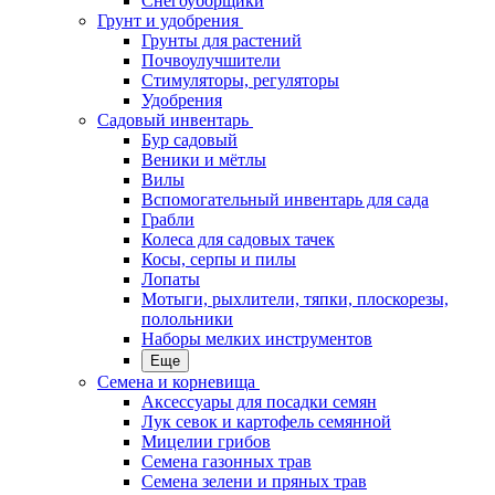
Снегоуборщики
Грунт и удобрения
Грунты для растений
Почвоулучшители
Стимуляторы, регуляторы
Удобрения
Садовый инвентарь
Бур садовый
Веники и мётлы
Вилы
Вспомогательный инвентарь для сада
Грабли
Колеса для садовых тачек
Косы, серпы и пилы
Лопаты
Мотыги, рыхлители, тяпки, плоскорезы,
полольники
Наборы мелких инструментов
Еще
Семена и корневища
Аксессуары для посадки семян
Лук севок и картофель семянной
Мицелии грибов
Семена газонных трав
Семена зелени и пряных трав