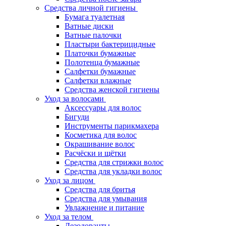
Средства личной гигиены
Бумага туалетная
Ватные диски
Ватные палочки
Пластыри бактерицидные
Платочки бумажные
Полотенца бумажные
Салфетки бумажные
Салфетки влажные
Средства женской гигиены
Уход за волосами
Аксессуары для волос
Бигуди
Инструменты парикмахера
Косметика для волос
Окрашивание волос
Расчёски и щётки
Средства для стрижки волос
Средства для укладки волос
Уход за лицом
Средства для бритья
Средства для умывания
Увлажнение и питание
Уход за телом
Дезодоранты