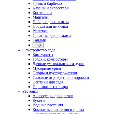
Гриль и барбекю
Казаны и аксессуары
Коптильни
Мангалы
Наборы для пикника
Посуда для пикника
Решетки
Средства для розжига
Тандыр
Еще
Обустройство сада
Биотуалеты
Грядки, компостеры
Дачные умывальники и души
Мусорные урны
Опоры и кустодержатели
Садовые ограждения и дорожки
Септики для сада
Парники и теплицы
Растения
Аксессуары для цветов
Букеты
Водные растения
Комнатные растения и цветы