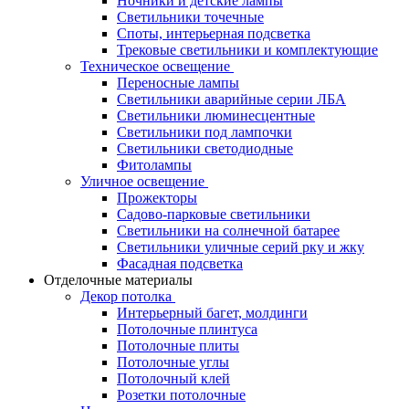
Ночники и детские лампы
Светильники точечные
Споты, интерьерная подсветка
Трековые светильники и комплектующие
Техническое освещение
Переносные лампы
Светильники аварийные серии ЛБА
Светильники люминесцентные
Светильники под лампочки
Светильники светодиодные
Фитолампы
Уличное освещение
Прожекторы
Садово-парковые светильники
Светильники на солнечной батарее
Светильники уличные серий рку и жку
Фасадная подсветка
Отделочные материалы
Декор потолка
Интерьерный багет, молдинги
Потолочные плинтуса
Потолочные плиты
Потолочные углы
Потолочный клей
Розетки потолочные