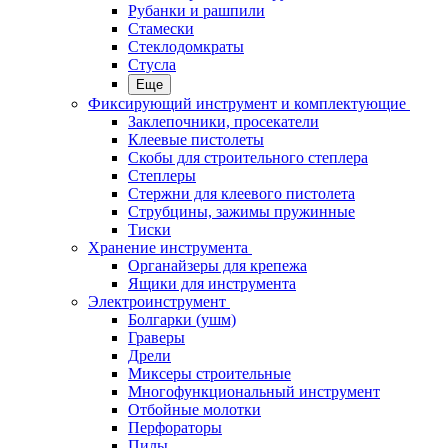
Рубанки и рашпили
Стамески
Стеклодомкраты
Стусла
Еще
Фиксирующий инструмент и комплектующие
Заклепочники, просекатели
Клеевые пистолеты
Скобы для строительного степлера
Степлеры
Стержни для клеевого пистолета
Струбцины, зажимы пружинные
Тиски
Хранение инструмента
Органайзеры для крепежа
Ящики для инструмента
Электроинструмент
Болгарки (ушм)
Граверы
Дрели
Миксеры строительные
Многофункциональный инструмент
Отбойные молотки
Перфораторы
Пилы