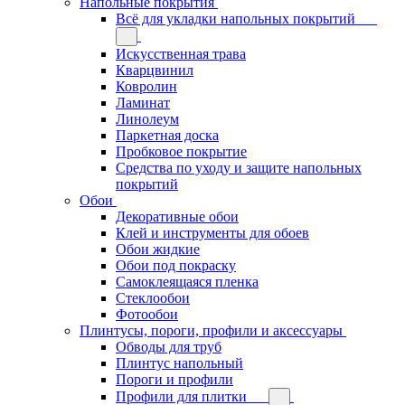
Напольные покрытия
Всё для укладки напольных покрытий
Искусственная трава
Кварцвинил
Ковролин
Ламинат
Линолеум
Паркетная доска
Пробковое покрытие
Средства по уходу и защите напольных
покрытий
Обои
Декоративные обои
Клей и инструменты для обоев
Обои жидкие
Обои под покраску
Самоклеящаяся пленка
Стеклообои
Фотообои
Плинтусы, пороги, профили и аксессуары
Обводы для труб
Плинтус напольный
Пороги и профили
Профили для плитки