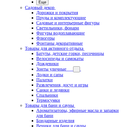
Еще
Садовый декор
Дорожки и покрытия
Пруды и комплектующие
Садовые и интерьерные фигуры
Светильники, фонари
Фигуры водоплавающие
Флюгеры
Фонтаны декоративные
Товары для активного отдыха
Батуты, детские горки, песочницы
Велосипеды и самокаты
Дождевики
Зонты уличные
Лодки и сапы
Палатки
Развлечения, досуг и игры
Санки и ледянки
Спальники
Термосумки
Товары для бани и сауны
Ароматизаторы, эфирные масла и запарки
для бани
Бондарные изделия
Веники для бани и сауны