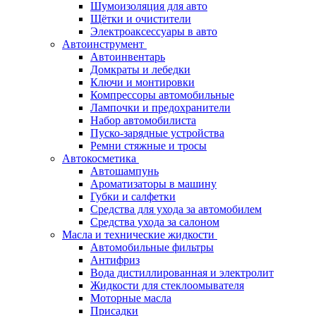
Шумоизоляция для авто
Щётки и очистители
Электроаксессуары в авто
Автоинструмент
Автоинвентарь
Домкраты и лебедки
Ключи и монтировки
Компрессоры автомобильные
Лампочки и предохранители
Набор автомобилиста
Пуско-зарядные устройства
Ремни стяжные и тросы
Автокосметика
Автошампунь
Ароматизаторы в машину
Губки и салфетки
Средства для ухода за автомобилем
Средства ухода за салоном
Масла и технические жидкости
Автомобильные фильтры
Антифриз
Вода дистиллированная и электролит
Жидкости для стеклоомывателя
Моторные масла
Присадки