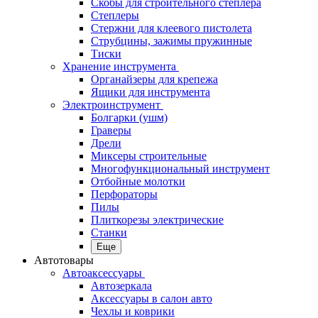
Скобы для строительного степлера
Степлеры
Стержни для клеевого пистолета
Струбцины, зажимы пружинные
Тиски
Хранение инструмента
Органайзеры для крепежа
Ящики для инструмента
Электроинструмент
Болгарки (ушм)
Граверы
Дрели
Миксеры строительные
Многофункциональный инструмент
Отбойные молотки
Перфораторы
Пилы
Плиткорезы электрические
Станки
Еще
Автотовары
Автоаксессуары
Автозеркала
Аксессуары в салон авто
Чехлы и коврики