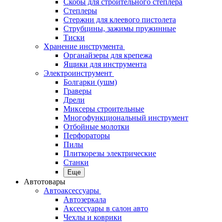
Скобы для строительного степлера
Степлеры
Стержни для клеевого пистолета
Струбцины, зажимы пружинные
Тиски
Хранение инструмента
Органайзеры для крепежа
Ящики для инструмента
Электроинструмент
Болгарки (ушм)
Граверы
Дрели
Миксеры строительные
Многофункциональный инструмент
Отбойные молотки
Перфораторы
Пилы
Плиткорезы электрические
Станки
Еще
Автотовары
Автоаксессуары
Автозеркала
Аксессуары в салон авто
Чехлы и коврики