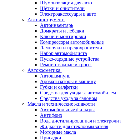
Шумоизоляция для авто
Щётки и очистители
Электроаксессуары в авто
Автоинструмент
Автоинвентарь
Домкраты и лебедки
Ключи и монтировки
Компрессоры автомобильные
Лампочки и предохранители
Набор автомобилиста
Пуско-зарядные устройства
Ремни стяжные и тросы
Автокосметика
Автошампунь
Ароматизаторы в машину
Губки и салфетки
Средства для ухода за автомобилем
Средства ухода за салоном
Масла и технические жидкости
Автомобильные фильтры
Антифриз
Вода дистиллированная и электролит
Жидкости для стеклоомывателя
Моторные масла
Присадки