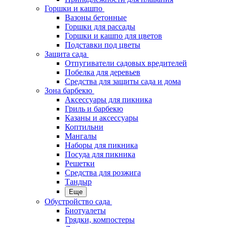
Горшки и кашпо
Вазоны бетонные
Горшки для рассады
Горшки и кашпо для цветов
Подставки под цветы
Защита сада
Отпугиватели садовых вредителей
Побелка для деревьев
Средства для защиты сада и дома
Зона барбекю
Аксессуары для пикника
Гриль и барбекю
Казаны и аксессуары
Коптильни
Мангалы
Наборы для пикника
Посуда для пикника
Решетки
Средства для розжига
Тандыр
Еще
Обустройство сада
Биотуалеты
Грядки, компостеры