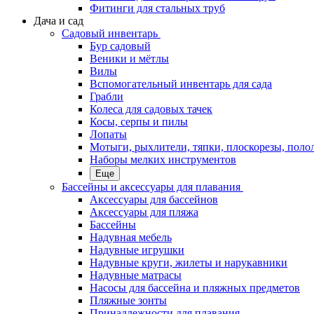
Фитинги для стальных труб
Дача и сад
Садовый инвентарь
Бур садовый
Веники и мётлы
Вилы
Вспомогательный инвентарь для сада
Грабли
Колеса для садовых тачек
Косы, серпы и пилы
Лопаты
Мотыги, рыхлители, тяпки, плоскорезы, поло
Наборы мелких инструментов
Еще
Бассейны и аксессуары для плавания
Аксессуары для бассейнов
Аксессуары для пляжа
Бассейны
Надувная мебель
Надувные игрушки
Надувные круги, жилеты и нарукавники
Надувные матрасы
Насосы для бассейна и пляжных предметов
Пляжные зонты
Принадлежности для плавания