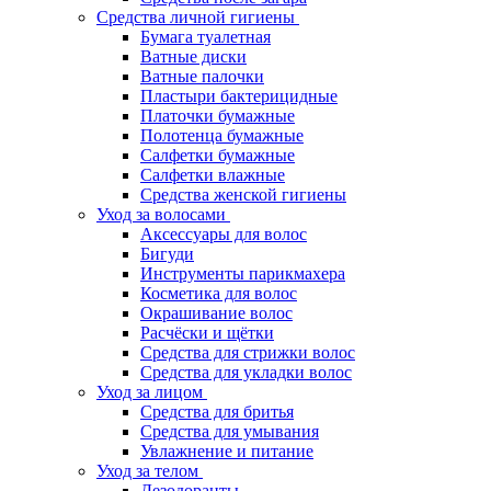
Средства личной гигиены
Бумага туалетная
Ватные диски
Ватные палочки
Пластыри бактерицидные
Платочки бумажные
Полотенца бумажные
Салфетки бумажные
Салфетки влажные
Средства женской гигиены
Уход за волосами
Аксессуары для волос
Бигуди
Инструменты парикмахера
Косметика для волос
Окрашивание волос
Расчёски и щётки
Средства для стрижки волос
Средства для укладки волос
Уход за лицом
Средства для бритья
Средства для умывания
Увлажнение и питание
Уход за телом
Дезодоранты