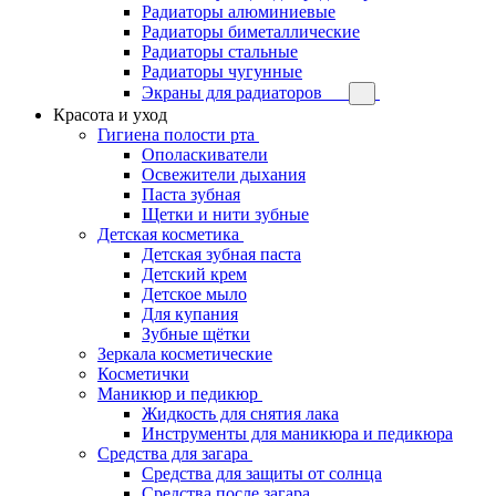
Радиаторы алюминиевые
Радиаторы биметаллические
Радиаторы стальные
Радиаторы чугунные
Экраны для радиаторов
Красота и уход
Гигиена полости рта
Ополаскиватели
Освежители дыхания
Паста зубная
Щетки и нити зубные
Детская косметика
Детская зубная паста
Детский крем
Детское мыло
Для купания
Зубные щётки
Зеркала косметические
Косметички
Маникюр и педикюр
Жидкость для снятия лака
Инструменты для маникюра и педикюра
Средства для загара
Средства для защиты от солнца
Средства после загара