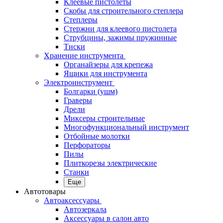
Клеевые пистолеты
Скобы для строительного степлера
Степлеры
Стержни для клеевого пистолета
Струбцины, зажимы пружинные
Тиски
Хранение инструмента
Органайзеры для крепежа
Ящики для инструмента
Электроинструмент
Болгарки (ушм)
Граверы
Дрели
Миксеры строительные
Многофункциональный инструмент
Отбойные молотки
Перфораторы
Пилы
Плиткорезы электрические
Станки
Еще
Автотовары
Автоаксессуары
Автозеркала
Аксессуары в салон авто