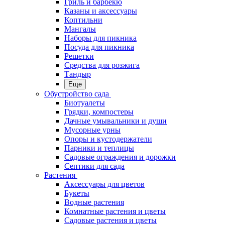
Гриль и барбекю
Казаны и аксессуары
Коптильни
Мангалы
Наборы для пикника
Посуда для пикника
Решетки
Средства для розжига
Тандыр
Еще
Обустройство сада
Биотуалеты
Грядки, компостеры
Дачные умывальники и души
Мусорные урны
Опоры и кустодержатели
Парники и теплицы
Садовые ограждения и дорожки
Септики для сада
Растения
Аксессуары для цветов
Букеты
Водные растения
Комнатные растения и цветы
Садовые растения и цветы