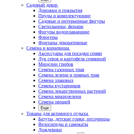
Садовый декор
Дорожки и покрытия
Пруды и комплектующие
Садовые и интерьерные фигуры
Светильники, фонари
Фигуры водоплавающие
Флюгеры
Фонтаны декоративные
Семена и корневища
Аксессуары для посадки семян
Лук севок и картофель семянной
Мицелии грибов
Семена газонных трав
Семена зелени и пряных трав
Семена злаковых
Семена кустарников
Семена лекарственных растений
Семена микрозелени
Семена овощей
Еще
Товары для активного отдыха
Батуты, детские горки, песочницы
Велосипеды и самокаты
Дождевики