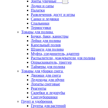
Зонты уличные
Лодки и сапы
Палатки
Развлечения, досуг и игры
Санки и ледянки
Спальники
Термосумки
Товары для полива
Бочки, баки, канистры
Лейки для полива
Капельный полив
Шланги для полива
Муфта, соединитель, адаптер
Распылители, дождеватели для полива
Опрыскиватель, триггер
Таймеры для полива
Товары для уборки снега
Движки для снега
Ледоходы для обуви
Лопаты снеговые
Реагенты
Скребки и ледорубы
Снегоуборщики
Грунт и удобрения
Грунты для растений