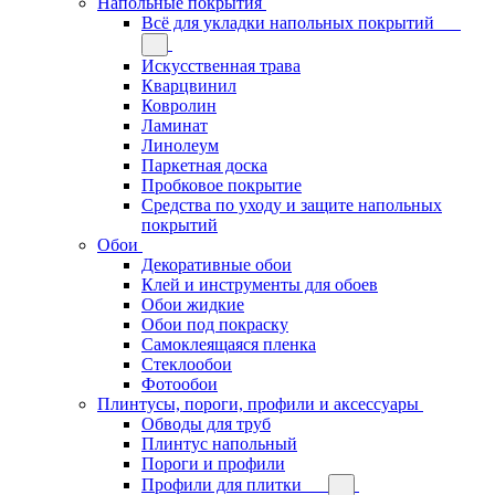
Напольные покрытия
Всё для укладки напольных покрытий
Искусственная трава
Кварцвинил
Ковролин
Ламинат
Линолеум
Паркетная доска
Пробковое покрытие
Средства по уходу и защите напольных
покрытий
Обои
Декоративные обои
Клей и инструменты для обоев
Обои жидкие
Обои под покраску
Самоклеящаяся пленка
Стеклообои
Фотообои
Плинтусы, пороги, профили и аксессуары
Обводы для труб
Плинтус напольный
Пороги и профили
Профили для плитки