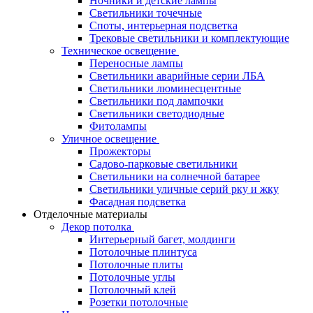
Ночники и детские лампы
Светильники точечные
Споты, интерьерная подсветка
Трековые светильники и комплектующие
Техническое освещение
Переносные лампы
Светильники аварийные серии ЛБА
Светильники люминесцентные
Светильники под лампочки
Светильники светодиодные
Фитолампы
Уличное освещение
Прожекторы
Садово-парковые светильники
Светильники на солнечной батарее
Светильники уличные серий рку и жку
Фасадная подсветка
Отделочные материалы
Декор потолка
Интерьерный багет, молдинги
Потолочные плинтуса
Потолочные плиты
Потолочные углы
Потолочный клей
Розетки потолочные