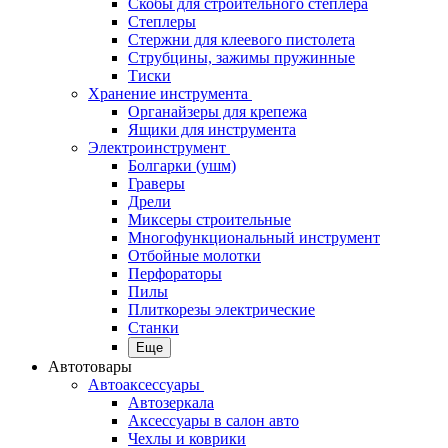
Скобы для строительного степлера
Степлеры
Стержни для клеевого пистолета
Струбцины, зажимы пружинные
Тиски
Хранение инструмента
Органайзеры для крепежа
Ящики для инструмента
Электроинструмент
Болгарки (ушм)
Граверы
Дрели
Миксеры строительные
Многофункциональный инструмент
Отбойные молотки
Перфораторы
Пилы
Плиткорезы электрические
Станки
Еще
Автотовары
Автоаксессуары
Автозеркала
Аксессуары в салон авто
Чехлы и коврики