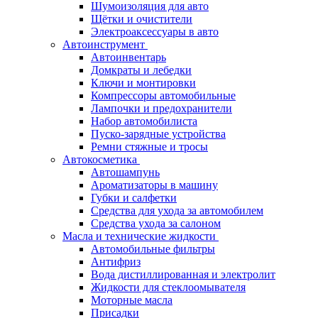
Шумоизоляция для авто
Щётки и очистители
Электроаксессуары в авто
Автоинструмент
Автоинвентарь
Домкраты и лебедки
Ключи и монтировки
Компрессоры автомобильные
Лампочки и предохранители
Набор автомобилиста
Пуско-зарядные устройства
Ремни стяжные и тросы
Автокосметика
Автошампунь
Ароматизаторы в машину
Губки и салфетки
Средства для ухода за автомобилем
Средства ухода за салоном
Масла и технические жидкости
Автомобильные фильтры
Антифриз
Вода дистиллированная и электролит
Жидкости для стеклоомывателя
Моторные масла
Присадки