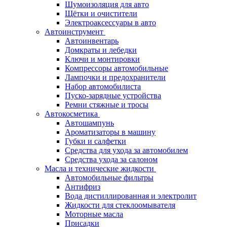
Шумоизоляция для авто
Щётки и очистители
Электроаксессуары в авто
Автоинструмент
Автоинвентарь
Домкраты и лебедки
Ключи и монтировки
Компрессоры автомобильные
Лампочки и предохранители
Набор автомобилиста
Пуско-зарядные устройства
Ремни стяжные и тросы
Автокосметика
Автошампунь
Ароматизаторы в машину
Губки и салфетки
Средства для ухода за автомобилем
Средства ухода за салоном
Масла и технические жидкости
Автомобильные фильтры
Антифриз
Вода дистиллированная и электролит
Жидкости для стеклоомывателя
Моторные масла
Присадки