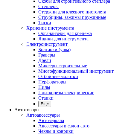
Скобы для строительного степлера
Степлеры
Стержни для клеевого пистолета
Струбцины, зажимы пружинные
Тиски
Хранение инструмента
Органайзеры для крепежа
Ящики для инструмента
Электроинструмент
Болгарки (ушм)
Граверы
Дрели
Миксеры строительные
Многофункциональный инструмент
Отбойные молотки
Перфораторы
Пилы
Плиткорезы электрические
Станки
Еще
Автотовары
Автоаксессуары
Автозеркала
Аксессуары в салон авто
Чехлы и коврики