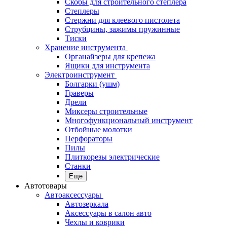
Скобы для строительного степлера
Степлеры
Стержни для клеевого пистолета
Струбцины, зажимы пружинные
Тиски
Хранение инструмента
Органайзеры для крепежа
Ящики для инструмента
Электроинструмент
Болгарки (ушм)
Граверы
Дрели
Миксеры строительные
Многофункциональный инструмент
Отбойные молотки
Перфораторы
Пилы
Плиткорезы электрические
Станки
Еще
Автотовары
Автоаксессуары
Автозеркала
Аксессуары в салон авто
Чехлы и коврики