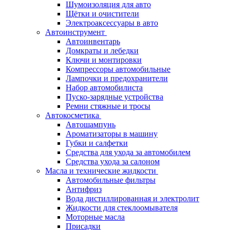
Шумоизоляция для авто
Щётки и очистители
Электроаксессуары в авто
Автоинструмент
Автоинвентарь
Домкраты и лебедки
Ключи и монтировки
Компрессоры автомобильные
Лампочки и предохранители
Набор автомобилиста
Пуско-зарядные устройства
Ремни стяжные и тросы
Автокосметика
Автошампунь
Ароматизаторы в машину
Губки и салфетки
Средства для ухода за автомобилем
Средства ухода за салоном
Масла и технические жидкости
Автомобильные фильтры
Антифриз
Вода дистиллированная и электролит
Жидкости для стеклоомывателя
Моторные масла
Присадки