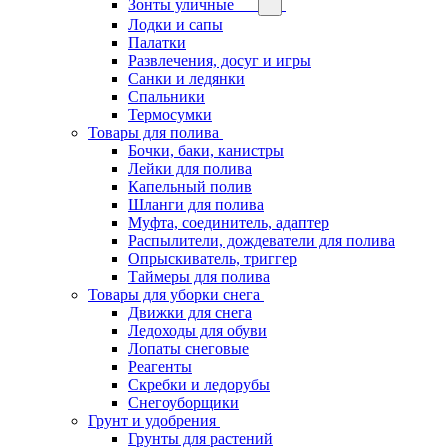
Зонты уличные
Лодки и сапы
Палатки
Развлечения, досуг и игры
Санки и ледянки
Спальники
Термосумки
Товары для полива
Бочки, баки, канистры
Лейки для полива
Капельный полив
Шланги для полива
Муфта, соединитель, адаптер
Распылители, дождеватели для полива
Опрыскиватель, триггер
Таймеры для полива
Товары для уборки снега
Движки для снега
Ледоходы для обуви
Лопаты снеговые
Реагенты
Скребки и ледорубы
Снегоуборщики
Грунт и удобрения
Грунты для растений