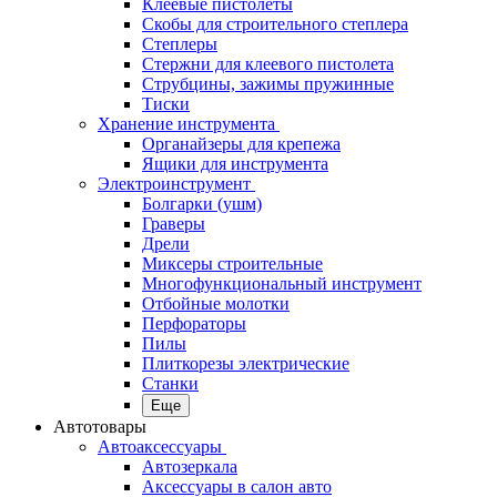
Клеевые пистолеты
Скобы для строительного степлера
Степлеры
Стержни для клеевого пистолета
Струбцины, зажимы пружинные
Тиски
Хранение инструмента
Органайзеры для крепежа
Ящики для инструмента
Электроинструмент
Болгарки (ушм)
Граверы
Дрели
Миксеры строительные
Многофункциональный инструмент
Отбойные молотки
Перфораторы
Пилы
Плиткорезы электрические
Станки
Еще
Автотовары
Автоаксессуары
Автозеркала
Аксессуары в салон авто