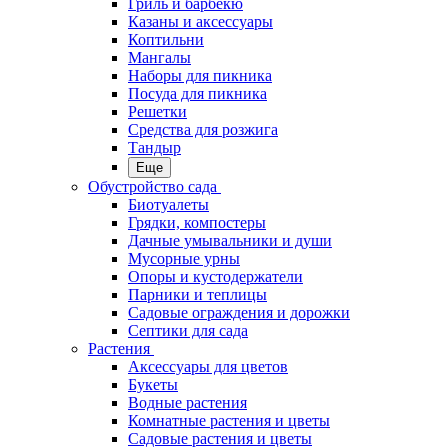
Гриль и барбекю
Казаны и аксессуары
Коптильни
Мангалы
Наборы для пикника
Посуда для пикника
Решетки
Средства для розжига
Тандыр
Еще
Обустройство сада
Биотуалеты
Грядки, компостеры
Дачные умывальники и души
Мусорные урны
Опоры и кустодержатели
Парники и теплицы
Садовые ограждения и дорожки
Септики для сада
Растения
Аксессуары для цветов
Букеты
Водные растения
Комнатные растения и цветы
Садовые растения и цветы