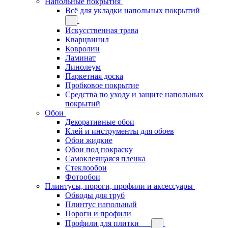
Напольные покрытия
Всё для укладки напольных покрытий
Искусственная трава
Кварцвинил
Ковролин
Ламинат
Линолеум
Паркетная доска
Пробковое покрытие
Средства по уходу и защите напольных
покрытий
Обои
Декоративные обои
Клей и инструменты для обоев
Обои жидкие
Обои под покраску
Самоклеящаяся пленка
Стеклообои
Фотообои
Плинтусы, пороги, профили и аксессуары
Обводы для труб
Плинтус напольный
Пороги и профили
Профили для плитки