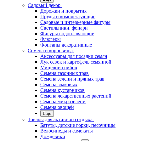
Садовый декор
Дорожки и покрытия
Пруды и комплектующие
Садовые и интерьерные фигуры
Светильники, фонари
Фигуры водоплавающие
Флюгеры
Фонтаны декоративные
Семена и корневища
Аксессуары для посадки семян
Лук севок и картофель семянной
Мицелии грибов
Семена газонных трав
Семена зелени и пряных трав
Семена злаковых
Семена кустарников
Семена лекарственных растений
Семена микрозелени
Семена овощей
Еще
Товары для активного отдыха
Батуты, детские горки, песочницы
Велосипеды и самокаты
Дождевики