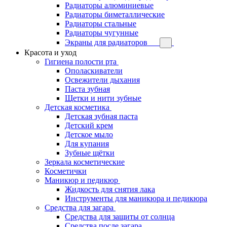
Радиаторы алюминиевые
Радиаторы биметаллические
Радиаторы стальные
Радиаторы чугунные
Экраны для радиаторов
Красота и уход
Гигиена полости рта
Ополаскиватели
Освежители дыхания
Паста зубная
Щетки и нити зубные
Детская косметика
Детская зубная паста
Детский крем
Детское мыло
Для купания
Зубные щётки
Зеркала косметические
Косметички
Маникюр и педикюр
Жидкость для снятия лака
Инструменты для маникюра и педикюра
Средства для загара
Средства для защиты от солнца
Средства после загара