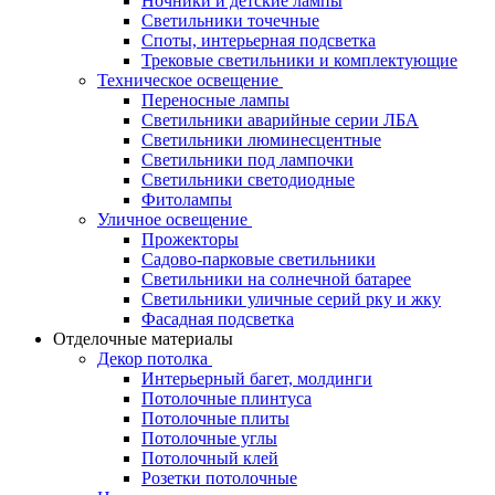
Ночники и детские лампы
Светильники точечные
Споты, интерьерная подсветка
Трековые светильники и комплектующие
Техническое освещение
Переносные лампы
Светильники аварийные серии ЛБА
Светильники люминесцентные
Светильники под лампочки
Светильники светодиодные
Фитолампы
Уличное освещение
Прожекторы
Садово-парковые светильники
Светильники на солнечной батарее
Светильники уличные серий рку и жку
Фасадная подсветка
Отделочные материалы
Декор потолка
Интерьерный багет, молдинги
Потолочные плинтуса
Потолочные плиты
Потолочные углы
Потолочный клей
Розетки потолочные