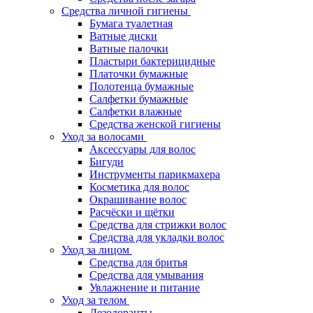
Средства личной гигиены
Бумага туалетная
Ватные диски
Ватные палочки
Пластыри бактерицидные
Платочки бумажные
Полотенца бумажные
Салфетки бумажные
Салфетки влажные
Средства женской гигиены
Уход за волосами
Аксессуары для волос
Бигуди
Инструменты парикмахера
Косметика для волос
Окрашивание волос
Расчёски и щётки
Средства для стрижки волос
Средства для укладки волос
Уход за лицом
Средства для бритья
Средства для умывания
Увлажнение и питание
Уход за телом
Дезодоранты