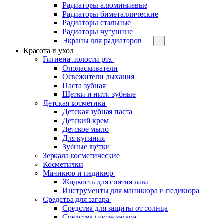
Радиаторы алюминиевые
Радиаторы биметаллические
Радиаторы стальные
Радиаторы чугунные
Экраны для радиаторов
Красота и уход
Гигиена полости рта
Ополаскиватели
Освежители дыхания
Паста зубная
Щетки и нити зубные
Детская косметика
Детская зубная паста
Детский крем
Детское мыло
Для купания
Зубные щётки
Зеркала косметические
Косметички
Маникюр и педикюр
Жидкость для снятия лака
Инструменты для маникюра и педикюра
Средства для загара
Средства для защиты от солнца
Средства после загара