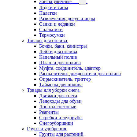
Зонты уличные
Лодки и сапы
Палатки
Развлечения, досуг и игры
Санки и ледянки
Спальники
Термосумки
Товары для полива
Бочки, баки, канистры
Лейки для полива
Капельный полив
Шланги для полива
Муфта, соединитель, адаптер
Распылители, дождеватели для полива
Опрыскиватель, триггер
Таймеры для полива
Товары для уборки снега
Движки для снега
Ледоходы для обуви
Лопаты снеговые
Реагенты
Скребки и ледорубы
Снегоуборщики
Грунт и удобрения
Грунты для растений