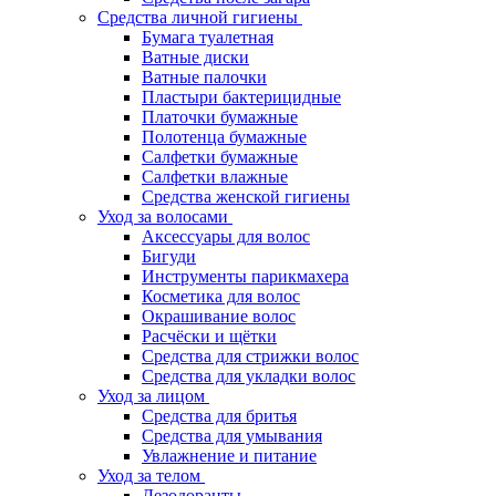
Средства личной гигиены
Бумага туалетная
Ватные диски
Ватные палочки
Пластыри бактерицидные
Платочки бумажные
Полотенца бумажные
Салфетки бумажные
Салфетки влажные
Средства женской гигиены
Уход за волосами
Аксессуары для волос
Бигуди
Инструменты парикмахера
Косметика для волос
Окрашивание волос
Расчёски и щётки
Средства для стрижки волос
Средства для укладки волос
Уход за лицом
Средства для бритья
Средства для умывания
Увлажнение и питание
Уход за телом
Дезодоранты