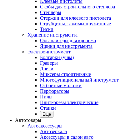
Клеевые пистолеты
Скобы для строительного степлера
Степлеры
Стержни для клеевого пистолета
Струбцины, зажимы пружинные
Тиски
Хранение инструмента
Органайзеры для крепежа
Ящики для инструмента
Электроинструмент
Болгарки (ушм)
Граверы
Дрели
Миксеры строительные
Многофункциональный инструмент
Отбойные молотки
Перфораторы
Пилы
Плиткорезы электрические
Станки
Еще
Автотовары
Автоаксессуары
Автозеркала
Аксессуары в салон авто