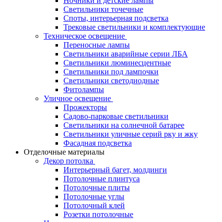
Ночники и детские лампы
Светильники точечные
Споты, интерьерная подсветка
Трековые светильники и комплектующие
Техническое освещение
Переносные лампы
Светильники аварийные серии ЛБА
Светильники люминесцентные
Светильники под лампочки
Светильники светодиодные
Фитолампы
Уличное освещение
Прожекторы
Садово-парковые светильники
Светильники на солнечной батарее
Светильники уличные серий рку и жку
Фасадная подсветка
Отделочные материалы
Декор потолка
Интерьерный багет, молдинги
Потолочные плинтуса
Потолочные плиты
Потолочные углы
Потолочный клей
Розетки потолочные