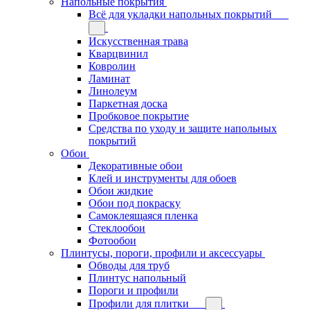
Напольные покрытия
Всё для укладки напольных покрытий
Искусственная трава
Кварцвинил
Ковролин
Ламинат
Линолеум
Паркетная доска
Пробковое покрытие
Средства по уходу и защите напольных
покрытий
Обои
Декоративные обои
Клей и инструменты для обоев
Обои жидкие
Обои под покраску
Самоклеящаяся пленка
Стеклообои
Фотообои
Плинтусы, пороги, профили и аксессуары
Обводы для труб
Плинтус напольный
Пороги и профили
Профили для плитки