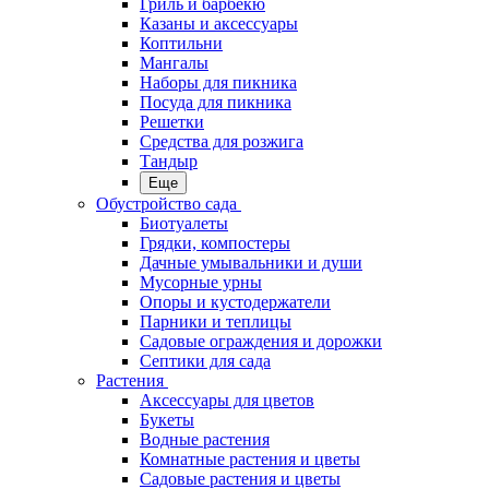
Гриль и барбекю
Казаны и аксессуары
Коптильни
Мангалы
Наборы для пикника
Посуда для пикника
Решетки
Средства для розжига
Тандыр
Еще
Обустройство сада
Биотуалеты
Грядки, компостеры
Дачные умывальники и души
Мусорные урны
Опоры и кустодержатели
Парники и теплицы
Садовые ограждения и дорожки
Септики для сада
Растения
Аксессуары для цветов
Букеты
Водные растения
Комнатные растения и цветы
Садовые растения и цветы