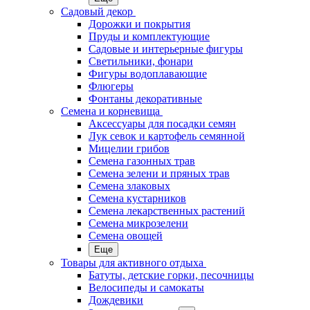
Садовый декор
Дорожки и покрытия
Пруды и комплектующие
Садовые и интерьерные фигуры
Светильники, фонари
Фигуры водоплавающие
Флюгеры
Фонтаны декоративные
Семена и корневища
Аксессуары для посадки семян
Лук севок и картофель семянной
Мицелии грибов
Семена газонных трав
Семена зелени и пряных трав
Семена злаковых
Семена кустарников
Семена лекарственных растений
Семена микрозелени
Семена овощей
Еще
Товары для активного отдыха
Батуты, детские горки, песочницы
Велосипеды и самокаты
Дождевики