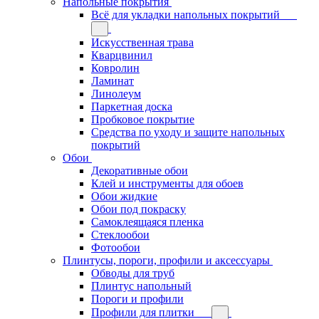
Напольные покрытия
Всё для укладки напольных покрытий
Искусственная трава
Кварцвинил
Ковролин
Ламинат
Линолеум
Паркетная доска
Пробковое покрытие
Средства по уходу и защите напольных
покрытий
Обои
Декоративные обои
Клей и инструменты для обоев
Обои жидкие
Обои под покраску
Самоклеящаяся пленка
Стеклообои
Фотообои
Плинтусы, пороги, профили и аксессуары
Обводы для труб
Плинтус напольный
Пороги и профили
Профили для плитки