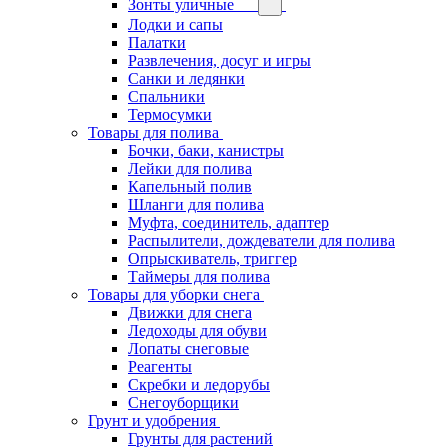
Зонты уличные
Лодки и сапы
Палатки
Развлечения, досуг и игры
Санки и ледянки
Спальники
Термосумки
Товары для полива
Бочки, баки, канистры
Лейки для полива
Капельный полив
Шланги для полива
Муфта, соединитель, адаптер
Распылители, дождеватели для полива
Опрыскиватель, триггер
Таймеры для полива
Товары для уборки снега
Движки для снега
Ледоходы для обуви
Лопаты снеговые
Реагенты
Скребки и ледорубы
Снегоуборщики
Грунт и удобрения
Грунты для растений