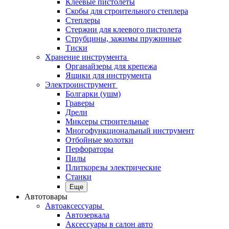
Клеевые пистолеты
Скобы для строительного степлера
Степлеры
Стержни для клеевого пистолета
Струбцины, зажимы пружинные
Тиски
Хранение инструмента
Органайзеры для крепежа
Ящики для инструмента
Электроинструмент
Болгарки (ушм)
Граверы
Дрели
Миксеры строительные
Многофункциональный инструмент
Отбойные молотки
Перфораторы
Пилы
Плиткорезы электрические
Станки
Еще
Автотовары
Автоаксессуары
Автозеркала
Аксессуары в салон авто