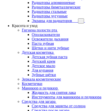
Радиаторы алюминиевые
Радиаторы биметаллические
Радиаторы стальные
Радиаторы чугунные
Экраны для радиаторов
Красота и уход
Гигиена полости рта
Ополаскиватели
Освежители дыхания
Паста зубная
Щетки и нити зубные
Детская косметика
Детская зубная паста
Детский крем
Детское мыло
Для купания
Зубные щётки
Зеркала косметические
Косметички
Маникюр и педикюр
Жидкость для снятия лака
Инструменты для маникюра и педикюра
Средства для загара
Средства для защиты от солнца
Средства после загара