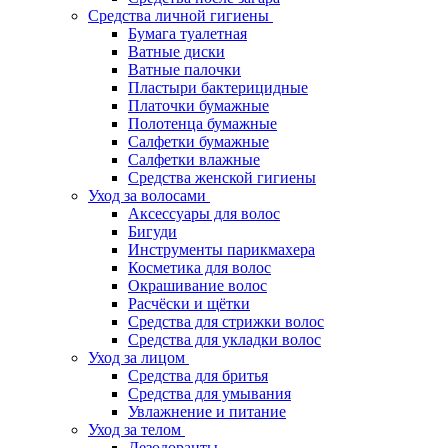
Средства личной гигиены
Бумага туалетная
Ватные диски
Ватные палочки
Пластыри бактерицидные
Платочки бумажные
Полотенца бумажные
Салфетки бумажные
Салфетки влажные
Средства женской гигиены
Уход за волосами
Аксессуары для волос
Бигуди
Инструменты парикмахера
Косметика для волос
Окрашивание волос
Расчёски и щётки
Средства для стрижки волос
Средства для укладки волос
Уход за лицом
Средства для бритья
Средства для умывания
Увлажнение и питание
Уход за телом
Дезодоранты