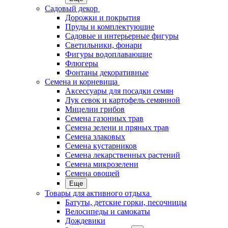
Садовый декор
Дорожки и покрытия
Пруды и комплектующие
Садовые и интерьерные фигуры
Светильники, фонари
Фигуры водоплавающие
Флюгеры
Фонтаны декоративные
Семена и корневища
Аксессуары для посадки семян
Лук севок и картофель семянной
Мицелии грибов
Семена газонных трав
Семена зелени и пряных трав
Семена злаковых
Семена кустарников
Семена лекарственных растений
Семена микрозелени
Семена овощей
Еще
Товары для активного отдыха
Батуты, детские горки, песочницы
Велосипеды и самокаты
Дождевики