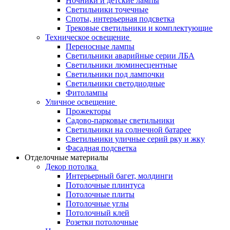
Ночники и детские лампы
Светильники точечные
Споты, интерьерная подсветка
Трековые светильники и комплектующие
Техническое освещение
Переносные лампы
Светильники аварийные серии ЛБА
Светильники люминесцентные
Светильники под лампочки
Светильники светодиодные
Фитолампы
Уличное освещение
Прожекторы
Садово-парковые светильники
Светильники на солнечной батарее
Светильники уличные серий рку и жку
Фасадная подсветка
Отделочные материалы
Декор потолка
Интерьерный багет, молдинги
Потолочные плинтуса
Потолочные плиты
Потолочные углы
Потолочный клей
Розетки потолочные