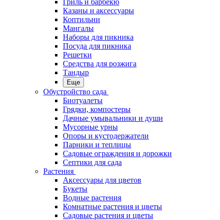
Гриль и барбекю
Казаны и аксессуары
Коптильни
Мангалы
Наборы для пикника
Посуда для пикника
Решетки
Средства для розжига
Тандыр
Еще
Обустройство сада
Биотуалеты
Грядки, компостеры
Дачные умывальники и души
Мусорные урны
Опоры и кустодержатели
Парники и теплицы
Садовые ограждения и дорожки
Септики для сада
Растения
Аксессуары для цветов
Букеты
Водные растения
Комнатные растения и цветы
Садовые растения и цветы