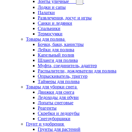
Зонты уличные
Лодки и сапы
Палатки
Развлечения, досуг и игры
Санки и ледянки
Спальники
Термосумки
Товары для полива
Бочки, баки, канистры
Лейки для полива
Капельный полив
Шланги для полива
Муфта, соединитель, адаптер
Распылители, дождеватели для полива
Опрыскиватель, триггер
Таймеры для полива
Товары для уборки снега
Движки для снега
Ледоходы для обуви
Лопаты снеговые
Реагенты
Скребки и ледорубы
Снегоуборщики
Грунт и удобрения
Грунты для растений