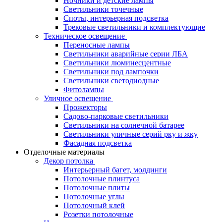
Ночники и детские лампы
Светильники точечные
Споты, интерьерная подсветка
Трековые светильники и комплектующие
Техническое освещение
Переносные лампы
Светильники аварийные серии ЛБА
Светильники люминесцентные
Светильники под лампочки
Светильники светодиодные
Фитолампы
Уличное освещение
Прожекторы
Садово-парковые светильники
Светильники на солнечной батарее
Светильники уличные серий рку и жку
Фасадная подсветка
Отделочные материалы
Декор потолка
Интерьерный багет, молдинги
Потолочные плинтуса
Потолочные плиты
Потолочные углы
Потолочный клей
Розетки потолочные