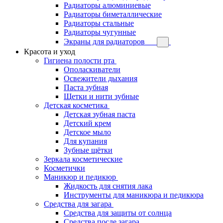
Радиаторы алюминиевые
Радиаторы биметаллические
Радиаторы стальные
Радиаторы чугунные
Экраны для радиаторов
Красота и уход
Гигиена полости рта
Ополаскиватели
Освежители дыхания
Паста зубная
Щетки и нити зубные
Детская косметика
Детская зубная паста
Детский крем
Детское мыло
Для купания
Зубные щётки
Зеркала косметические
Косметички
Маникюр и педикюр
Жидкость для снятия лака
Инструменты для маникюра и педикюра
Средства для загара
Средства для защиты от солнца
Средства после загара