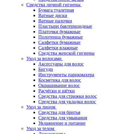
Средства личной гигиены
Бумага туалетная
Ватные диски
Ватные палочки
Пластыри бактерицидные
Платочки бумажные
Полотенца бумажные
Салфетки бумажные
Салфетки влажные
Средства женской гигиены
Уход за волосами
Аксессуары для волос
Бигуди
Инструменты парикмахера
Косметика для волос
Окрашивание волос
Расчёски и щётки
Средства для стрижки волос
Средства для укладки волос
Уход за лицом
Средства для бритья
Средства для умывания
Увлажнение и питание
Уход за телом
Дезодоранты