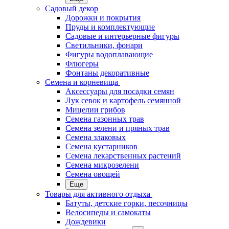
Садовый декор
Дорожки и покрытия
Пруды и комплектующие
Садовые и интерьерные фигуры
Светильники, фонари
Фигуры водоплавающие
Флюгеры
Фонтаны декоративные
Семена и корневища
Аксессуары для посадки семян
Лук севок и картофель семянной
Мицелии грибов
Семена газонных трав
Семена зелени и пряных трав
Семена злаковых
Семена кустарников
Семена лекарственных растений
Семена микрозелени
Семена овощей
Еще
Товары для активного отдыха
Батуты, детские горки, песочницы
Велосипеды и самокаты
Дождевики