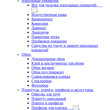
Напольные покрытия
Всё для укладки напольных покрытий
Искусственная трава
Кварцвинил
Ковролин
Ламинат
Линолеум
Паркетная доска
Пробковое покрытие
Средства по уходу и защите напольных
покрытий
Обои
Декоративные обои
Клей и инструменты для обоев
Обои жидкие
Обои под покраску
Самоклеящаяся пленка
Стеклообои
Фотообои
Плинтусы, пороги, профили и аксессуары
Обводы для труб
Плинтус напольный
Пороги и профили
Профили для плитки