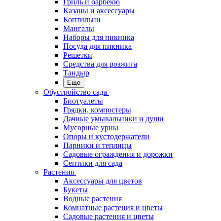
Гриль и барбекю
Казаны и аксессуары
Коптильни
Мангалы
Наборы для пикника
Посуда для пикника
Решетки
Средства для розжига
Тандыр
Еще
Обустройство сада
Биотуалеты
Грядки, компостеры
Дачные умывальники и души
Мусорные урны
Опоры и кустодержатели
Парники и теплицы
Садовые ограждения и дорожки
Септики для сада
Растения
Аксессуары для цветов
Букеты
Водные растения
Комнатные растения и цветы
Садовые растения и цветы