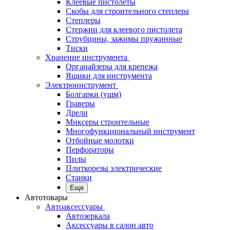
Клеевые пистолеты
Скобы для строительного степлера
Степлеры
Стержни для клеевого пистолета
Струбцины, зажимы пружинные
Тиски
Хранение инструмента
Органайзеры для крепежа
Ящики для инструмента
Электроинструмент
Болгарки (ушм)
Граверы
Дрели
Миксеры строительные
Многофункциональный инструмент
Отбойные молотки
Перфораторы
Пилы
Плиткорезы электрические
Станки
Еще
Автотовары
Автоаксессуары
Автозеркала
Аксессуары в салон авто