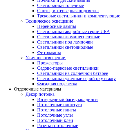
Ночники и детские лампы
Светильники точечные
Споты, интерьерная подсветка
Трековые светильники и комплектующие
Техническое освещение
Переносные лампы
Светильники аварийные серии ЛБА
Светильники люминесцентные
Светильники под лампочки
Светильники светодиодные
Фитолампы
Уличное освещение
Прожекторы
Садово-парковые светильники
Светильники на солнечной батарее
Светильники уличные серий рку и жку
Фасадная подсветка
Отделочные материалы
Декор потолка
Интерьерный багет, молдинги
Потолочные плинтуса
Потолочные плиты
Потолочные углы
Потолочный клей
Розетки потолочные