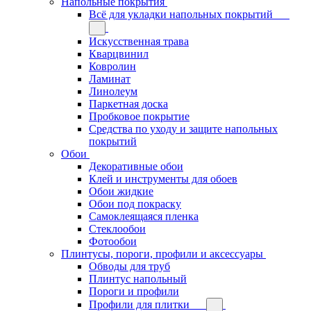
Напольные покрытия
Всё для укладки напольных покрытий
Искусственная трава
Кварцвинил
Ковролин
Ламинат
Линолеум
Паркетная доска
Пробковое покрытие
Средства по уходу и защите напольных
покрытий
Обои
Декоративные обои
Клей и инструменты для обоев
Обои жидкие
Обои под покраску
Самоклеящаяся пленка
Стеклообои
Фотообои
Плинтусы, пороги, профили и аксессуары
Обводы для труб
Плинтус напольный
Пороги и профили
Профили для плитки