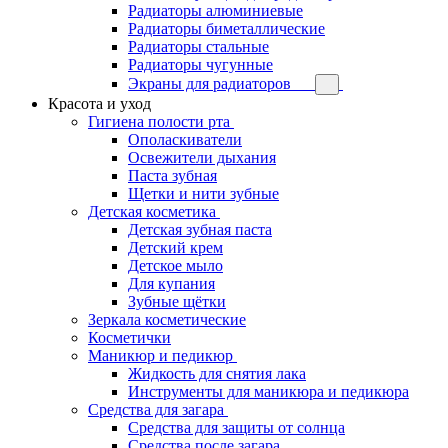
Радиаторы алюминиевые
Радиаторы биметаллические
Радиаторы стальные
Радиаторы чугунные
Экраны для радиаторов
Красота и уход
Гигиена полости рта
Ополаскиватели
Освежители дыхания
Паста зубная
Щетки и нити зубные
Детская косметика
Детская зубная паста
Детский крем
Детское мыло
Для купания
Зубные щётки
Зеркала косметические
Косметички
Маникюр и педикюр
Жидкость для снятия лака
Инструменты для маникюра и педикюра
Средства для загара
Средства для защиты от солнца
Средства после загара