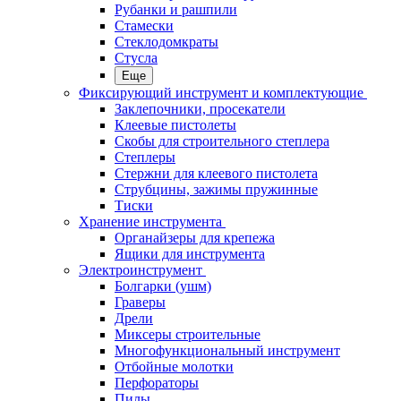
Рубанки и рашпили
Стамески
Стеклодомкраты
Стусла
Еще
Фиксирующий инструмент и комплектующие
Заклепочники, просекатели
Клеевые пистолеты
Скобы для строительного степлера
Степлеры
Стержни для клеевого пистолета
Струбцины, зажимы пружинные
Тиски
Хранение инструмента
Органайзеры для крепежа
Ящики для инструмента
Электроинструмент
Болгарки (ушм)
Граверы
Дрели
Миксеры строительные
Многофункциональный инструмент
Отбойные молотки
Перфораторы
Пилы