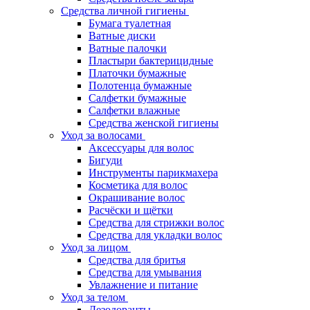
Средства личной гигиены
Бумага туалетная
Ватные диски
Ватные палочки
Пластыри бактерицидные
Платочки бумажные
Полотенца бумажные
Салфетки бумажные
Салфетки влажные
Средства женской гигиены
Уход за волосами
Аксессуары для волос
Бигуди
Инструменты парикмахера
Косметика для волос
Окрашивание волос
Расчёски и щётки
Средства для стрижки волос
Средства для укладки волос
Уход за лицом
Средства для бритья
Средства для умывания
Увлажнение и питание
Уход за телом
Дезодоранты