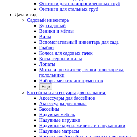
Фитинги для полипропиленовых труб
Фитинги для стальных труб
Дача и сад
Садовый инвентарь
Бур садовый
Веники и мётлы
Вилы
Вспомогательный инвентарь для сада
Грабли
Колеса для садовых тачек
Косы, серпы и пилы
Лопаты
Мотыги, рыхлители, тяпки, плоскорезы,
полольники
Наборы мелких инструментов
Еще
Бассейны и аксессуары для плавания
Аксессуары для бассейнов
Аксессуары для пляжа
Бассейны
Надувная мебель
Надувные игрушки
Надувные круги, жилеты и нарукавники
Надувные матрасы
Насосы для бассейна и пляжных предметов