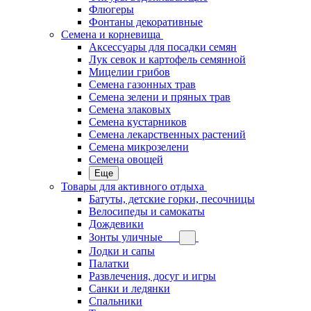
Флюгеры
Фонтаны декоративные
Семена и корневища
Аксессуары для посадки семян
Лук севок и картофель семянной
Мицелии грибов
Семена газонных трав
Семена зелени и пряных трав
Семена злаковых
Семена кустарников
Семена лекарственных растений
Семена микрозелени
Семена овощей
Еще
Товары для активного отдыха
Батуты, детские горки, песочницы
Велосипеды и самокаты
Дождевики
Зонты уличные
Лодки и сапы
Палатки
Развлечения, досуг и игры
Санки и ледянки
Спальники