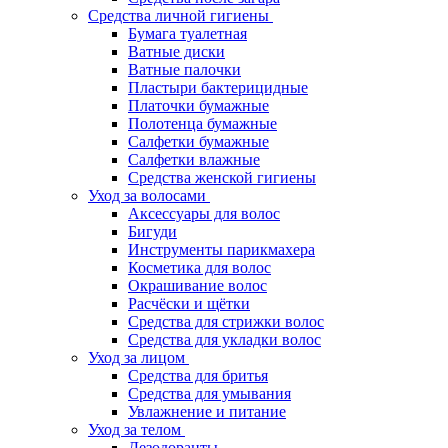
Средства личной гигиены
Бумага туалетная
Ватные диски
Ватные палочки
Пластыри бактерицидные
Платочки бумажные
Полотенца бумажные
Салфетки бумажные
Салфетки влажные
Средства женской гигиены
Уход за волосами
Аксессуары для волос
Бигуди
Инструменты парикмахера
Косметика для волос
Окрашивание волос
Расчёски и щётки
Средства для стрижки волос
Средства для укладки волос
Уход за лицом
Средства для бритья
Средства для умывания
Увлажнение и питание
Уход за телом
Дезодоранты