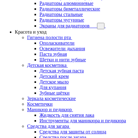
Радиаторы алюминиевые
Радиаторы биметаллические
Радиаторы стальные
Радиаторы чугунные
Экраны для радиаторов
Красота и уход
Гигиена полости рта
Ополаскиватели
Освежители дыхания
Паста зубная
Щетки и нити зубные
Детская косметика
Детская зубная паста
Детский крем
Детское мыло
Для купания
Зубные щётки
Зеркала косметические
Косметички
Маникюр и педикюр
Жидкость для снятия лака
Инструменты для маникюра и педикюра
Средства для загара
Средства для защиты от солнца
Средства после загара