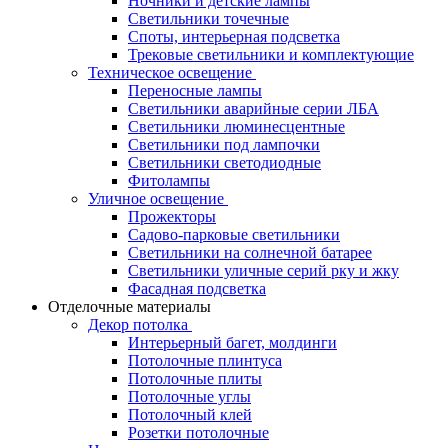
Ночники и детские лампы
Светильники точечные
Споты, интерьерная подсветка
Трековые светильники и комплектующие
Техническое освещение
Переносные лампы
Светильники аварийные серии ЛБА
Светильники люминесцентные
Светильники под лампочки
Светильники светодиодные
Фитолампы
Уличное освещение
Прожекторы
Садово-парковые светильники
Светильники на солнечной батарее
Светильники уличные серий рку и жку
Фасадная подсветка
Отделочные материалы
Декор потолка
Интерьерный багет, молдинги
Потолочные плинтуса
Потолочные плиты
Потолочные углы
Потолочный клей
Розетки потолочные