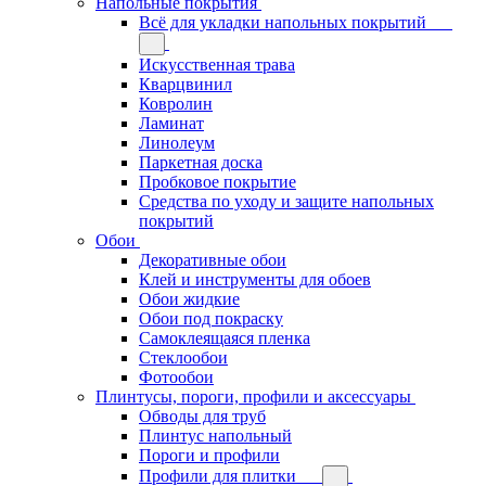
Напольные покрытия
Всё для укладки напольных покрытий
Искусственная трава
Кварцвинил
Ковролин
Ламинат
Линолеум
Паркетная доска
Пробковое покрытие
Средства по уходу и защите напольных
покрытий
Обои
Декоративные обои
Клей и инструменты для обоев
Обои жидкие
Обои под покраску
Самоклеящаяся пленка
Стеклообои
Фотообои
Плинтусы, пороги, профили и аксессуары
Обводы для труб
Плинтус напольный
Пороги и профили
Профили для плитки