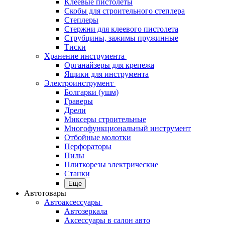
Клеевые пистолеты
Скобы для строительного степлера
Степлеры
Стержни для клеевого пистолета
Струбцины, зажимы пружинные
Тиски
Хранение инструмента
Органайзеры для крепежа
Ящики для инструмента
Электроинструмент
Болгарки (ушм)
Граверы
Дрели
Миксеры строительные
Многофункциональный инструмент
Отбойные молотки
Перфораторы
Пилы
Плиткорезы электрические
Станки
Еще
Автотовары
Автоаксессуары
Автозеркала
Аксессуары в салон авто