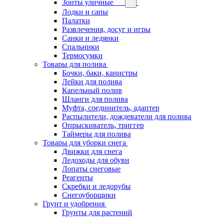
Зонты уличные
Лодки и сапы
Палатки
Развлечения, досуг и игры
Санки и ледянки
Спальники
Термосумки
Товары для полива
Бочки, баки, канистры
Лейки для полива
Капельный полив
Шланги для полива
Муфта, соединитель, адаптер
Распылители, дождеватели для полива
Опрыскиватель, триггер
Таймеры для полива
Товары для уборки снега
Движки для снега
Ледоходы для обуви
Лопаты снеговые
Реагенты
Скребки и ледорубы
Снегоуборщики
Грунт и удобрения
Грунты для растений