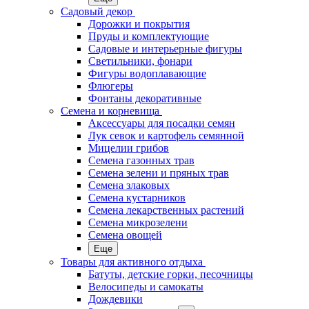
Садовый декор
Дорожки и покрытия
Пруды и комплектующие
Садовые и интерьерные фигуры
Светильники, фонари
Фигуры водоплавающие
Флюгеры
Фонтаны декоративные
Семена и корневища
Аксессуары для посадки семян
Лук севок и картофель семянной
Мицелии грибов
Семена газонных трав
Семена зелени и пряных трав
Семена злаковых
Семена кустарников
Семена лекарственных растений
Семена микрозелени
Семена овощей
Еще
Товары для активного отдыха
Батуты, детские горки, песочницы
Велосипеды и самокаты
Дождевики