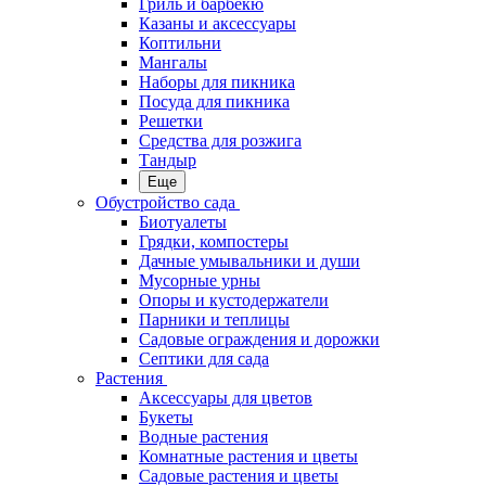
Гриль и барбекю
Казаны и аксессуары
Коптильни
Мангалы
Наборы для пикника
Посуда для пикника
Решетки
Средства для розжига
Тандыр
Еще
Обустройство сада
Биотуалеты
Грядки, компостеры
Дачные умывальники и души
Мусорные урны
Опоры и кустодержатели
Парники и теплицы
Садовые ограждения и дорожки
Септики для сада
Растения
Аксессуары для цветов
Букеты
Водные растения
Комнатные растения и цветы
Садовые растения и цветы