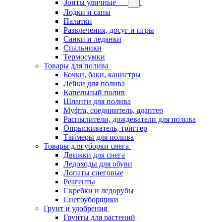
Зонты уличные
Лодки и сапы
Палатки
Развлечения, досуг и игры
Санки и ледянки
Спальники
Термосумки
Товары для полива
Бочки, баки, канистры
Лейки для полива
Капельный полив
Шланги для полива
Муфта, соединитель, адаптер
Распылители, дождеватели для полива
Опрыскиватель, триггер
Таймеры для полива
Товары для уборки снега
Движки для снега
Ледоходы для обуви
Лопаты снеговые
Реагенты
Скребки и ледорубы
Снегоуборщики
Грунт и удобрения
Грунты для растений