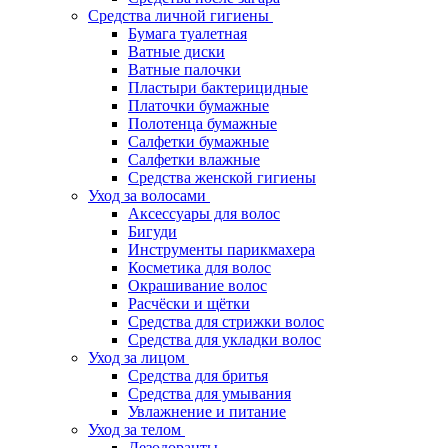
Средства личной гигиены
Бумага туалетная
Ватные диски
Ватные палочки
Пластыри бактерицидные
Платочки бумажные
Полотенца бумажные
Салфетки бумажные
Салфетки влажные
Средства женской гигиены
Уход за волосами
Аксессуары для волос
Бигуди
Инструменты парикмахера
Косметика для волос
Окрашивание волос
Расчёски и щётки
Средства для стрижки волос
Средства для укладки волос
Уход за лицом
Средства для бритья
Средства для умывания
Увлажнение и питание
Уход за телом
Дезодоранты