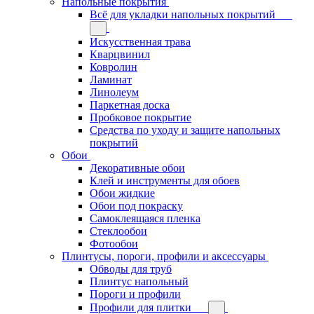
Напольные покрытия
Всё для укладки напольных покрытий
Искусственная трава
Кварцвинил
Ковролин
Ламинат
Линолеум
Паркетная доска
Пробковое покрытие
Средства по уходу и защите напольных
покрытий
Обои
Декоративные обои
Клей и инструменты для обоев
Обои жидкие
Обои под покраску
Самоклеящаяся пленка
Стеклообои
Фотообои
Плинтусы, пороги, профили и аксессуары
Обводы для труб
Плинтус напольный
Пороги и профили
Профили для плитки