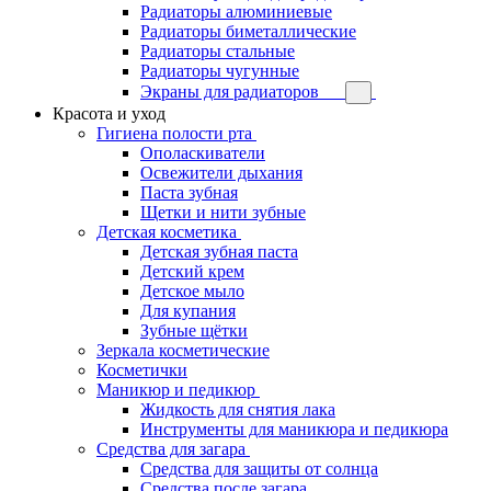
Радиаторы алюминиевые
Радиаторы биметаллические
Радиаторы стальные
Радиаторы чугунные
Экраны для радиаторов
Красота и уход
Гигиена полости рта
Ополаскиватели
Освежители дыхания
Паста зубная
Щетки и нити зубные
Детская косметика
Детская зубная паста
Детский крем
Детское мыло
Для купания
Зубные щётки
Зеркала косметические
Косметички
Маникюр и педикюр
Жидкость для снятия лака
Инструменты для маникюра и педикюра
Средства для загара
Средства для защиты от солнца
Средства после загара