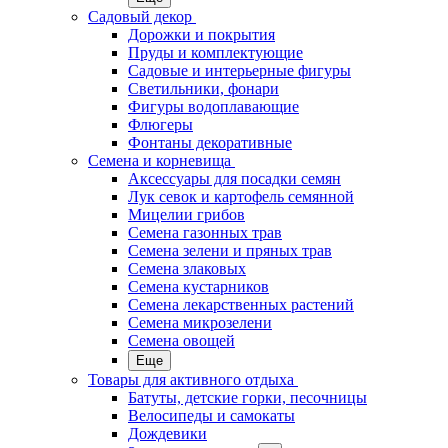
Садовый декор
Дорожки и покрытия
Пруды и комплектующие
Садовые и интерьерные фигуры
Светильники, фонари
Фигуры водоплавающие
Флюгеры
Фонтаны декоративные
Семена и корневища
Аксессуары для посадки семян
Лук севок и картофель семянной
Мицелии грибов
Семена газонных трав
Семена зелени и пряных трав
Семена злаковых
Семена кустарников
Семена лекарственных растений
Семена микрозелени
Семена овощей
Еще
Товары для активного отдыха
Батуты, детские горки, песочницы
Велосипеды и самокаты
Дождевики