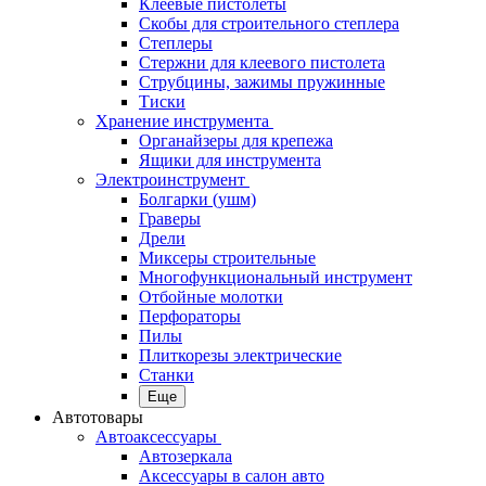
Клеевые пистолеты
Скобы для строительного степлера
Степлеры
Стержни для клеевого пистолета
Струбцины, зажимы пружинные
Тиски
Хранение инструмента
Органайзеры для крепежа
Ящики для инструмента
Электроинструмент
Болгарки (ушм)
Граверы
Дрели
Миксеры строительные
Многофункциональный инструмент
Отбойные молотки
Перфораторы
Пилы
Плиткорезы электрические
Станки
Еще
Автотовары
Автоаксессуары
Автозеркала
Аксессуары в салон авто