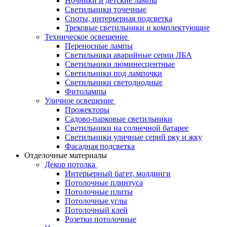
Ночники и детские лампы
Светильники точечные
Споты, интерьерная подсветка
Трековые светильники и комплектующие
Техническое освещение
Переносные лампы
Светильники аварийные серии ЛБА
Светильники люминесцентные
Светильники под лампочки
Светильники светодиодные
Фитолампы
Уличное освещение
Прожекторы
Садово-парковые светильники
Светильники на солнечной батарее
Светильники уличные серий рку и жку
Фасадная подсветка
Отделочные материалы
Декор потолка
Интерьерный багет, молдинги
Потолочные плинтуса
Потолочные плиты
Потолочные углы
Потолочный клей
Розетки потолочные