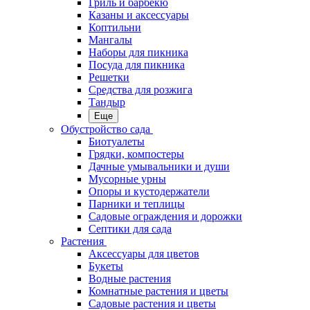
Гриль и барбекю
Казаны и аксессуары
Коптильни
Мангалы
Наборы для пикника
Посуда для пикника
Решетки
Средства для розжига
Тандыр
Еще
Обустройство сада
Биотуалеты
Грядки, компостеры
Дачные умывальники и души
Мусорные урны
Опоры и кустодержатели
Парники и теплицы
Садовые ограждения и дорожки
Септики для сада
Растения
Аксессуары для цветов
Букеты
Водные растения
Комнатные растения и цветы
Садовые растения и цветы