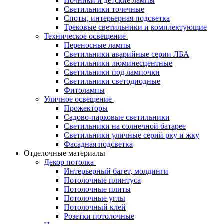
Ночники и детские лампы
Светильники точечные
Споты, интерьерная подсветка
Трековые светильники и комплектующие
Техническое освещение
Переносные лампы
Светильники аварийные серии ЛБА
Светильники люминесцентные
Светильники под лампочки
Светильники светодиодные
Фитолампы
Уличное освещение
Прожекторы
Садово-парковые светильники
Светильники на солнечной батарее
Светильники уличные серий рку и жку
Фасадная подсветка
Отделочные материалы
Декор потолка
Интерьерный багет, молдинги
Потолочные плинтуса
Потолочные плиты
Потолочные углы
Потолочный клей
Розетки потолочные