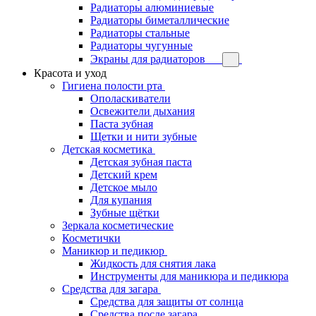
Радиаторы алюминиевые
Радиаторы биметаллические
Радиаторы стальные
Радиаторы чугунные
Экраны для радиаторов
Красота и уход
Гигиена полости рта
Ополаскиватели
Освежители дыхания
Паста зубная
Щетки и нити зубные
Детская косметика
Детская зубная паста
Детский крем
Детское мыло
Для купания
Зубные щётки
Зеркала косметические
Косметички
Маникюр и педикюр
Жидкость для снятия лака
Инструменты для маникюра и педикюра
Средства для загара
Средства для защиты от солнца
Средства после загара