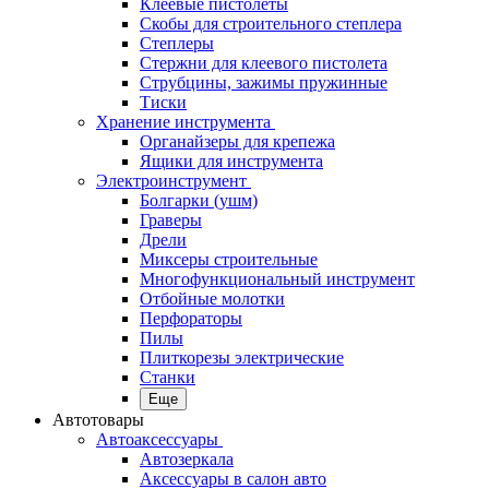
Клеевые пистолеты
Скобы для строительного степлера
Степлеры
Стержни для клеевого пистолета
Струбцины, зажимы пружинные
Тиски
Хранение инструмента
Органайзеры для крепежа
Ящики для инструмента
Электроинструмент
Болгарки (ушм)
Граверы
Дрели
Миксеры строительные
Многофункциональный инструмент
Отбойные молотки
Перфораторы
Пилы
Плиткорезы электрические
Станки
Еще
Автотовары
Автоаксессуары
Автозеркала
Аксессуары в салон авто