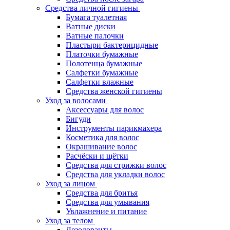
Средства личной гигиены
Бумага туалетная
Ватные диски
Ватные палочки
Пластыри бактерицидные
Платочки бумажные
Полотенца бумажные
Салфетки бумажные
Салфетки влажные
Средства женской гигиены
Уход за волосами
Аксессуары для волос
Бигуди
Инструменты парикмахера
Косметика для волос
Окрашивание волос
Расчёски и щётки
Средства для стрижки волос
Средства для укладки волос
Уход за лицом
Средства для бритья
Средства для умывания
Увлажнение и питание
Уход за телом
Дезодоранты