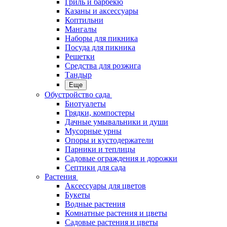
Гриль и барбекю
Казаны и аксессуары
Коптильни
Мангалы
Наборы для пикника
Посуда для пикника
Решетки
Средства для розжига
Тандыр
Еще
Обустройство сада
Биотуалеты
Грядки, компостеры
Дачные умывальники и души
Мусорные урны
Опоры и кустодержатели
Парники и теплицы
Садовые ограждения и дорожки
Септики для сада
Растения
Аксессуары для цветов
Букеты
Водные растения
Комнатные растения и цветы
Садовые растения и цветы