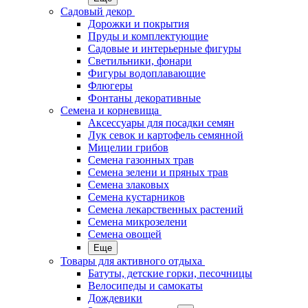
Садовый декор
Дорожки и покрытия
Пруды и комплектующие
Садовые и интерьерные фигуры
Светильники, фонари
Фигуры водоплавающие
Флюгеры
Фонтаны декоративные
Семена и корневища
Аксессуары для посадки семян
Лук севок и картофель семянной
Мицелии грибов
Семена газонных трав
Семена зелени и пряных трав
Семена злаковых
Семена кустарников
Семена лекарственных растений
Семена микрозелени
Семена овощей
Еще
Товары для активного отдыха
Батуты, детские горки, песочницы
Велосипеды и самокаты
Дождевики