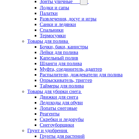
Зонты уличные
Лодки и сапы
Палатки
Развлечения, досуг и игры
Санки и ледянки
Спальники
Термосумки
Товары для полива
Бочки, баки, канистры
Лейки для полива
Капельный полив
Шланги для полива
Муфта, соединитель, адаптер
Распылители, дождеватели для полива
Опрыскиватель, триггер
Таймеры для полива
Товары для уборки снега
Движки для снега
Ледоходы для обуви
Лопаты снеговые
Реагенты
Скребки и ледорубы
Снегоуборщики
Грунт и удобрения
Грунты для растений