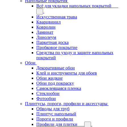
Напольные покрытия
Всё для укладки напольных покрытий
Искусственная трава
Кварцвинил
Ковролин
Ламинат
Линолеум
Паркетная доска
Пробковое покрытие
Средства по уходу и защите напольных
покрытий
Обои
Декоративные обои
Клей и инструменты для обоев
Обои жидкие
Обои под покраску
Самоклеящаяся пленка
Стеклообои
Фотообои
Плинтусы, пороги, профили и аксессуары
Обводы для труб
Плинтус напольный
Пороги и профили
Профили для плитки