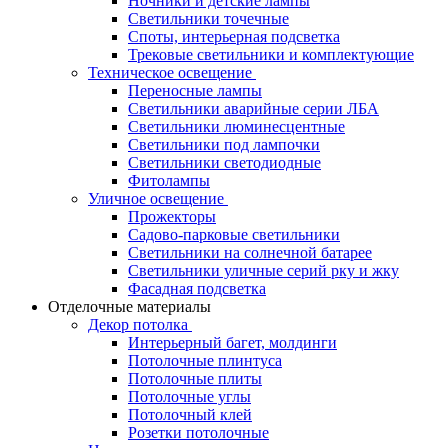
Ночники и детские лампы
Светильники точечные
Споты, интерьерная подсветка
Трековые светильники и комплектующие
Техническое освещение
Переносные лампы
Светильники аварийные серии ЛБА
Светильники люминесцентные
Светильники под лампочки
Светильники светодиодные
Фитолампы
Уличное освещение
Прожекторы
Садово-парковые светильники
Светильники на солнечной батарее
Светильники уличные серий рку и жку
Фасадная подсветка
Отделочные материалы
Декор потолка
Интерьерный багет, молдинги
Потолочные плинтуса
Потолочные плиты
Потолочные углы
Потолочный клей
Розетки потолочные