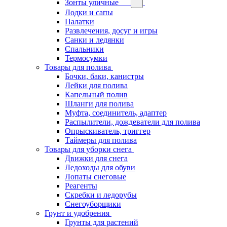
Зонты уличные
Лодки и сапы
Палатки
Развлечения, досуг и игры
Санки и ледянки
Спальники
Термосумки
Товары для полива
Бочки, баки, канистры
Лейки для полива
Капельный полив
Шланги для полива
Муфта, соединитель, адаптер
Распылители, дождеватели для полива
Опрыскиватель, триггер
Таймеры для полива
Товары для уборки снега
Движки для снега
Ледоходы для обуви
Лопаты снеговые
Реагенты
Скребки и ледорубы
Снегоуборщики
Грунт и удобрения
Грунты для растений