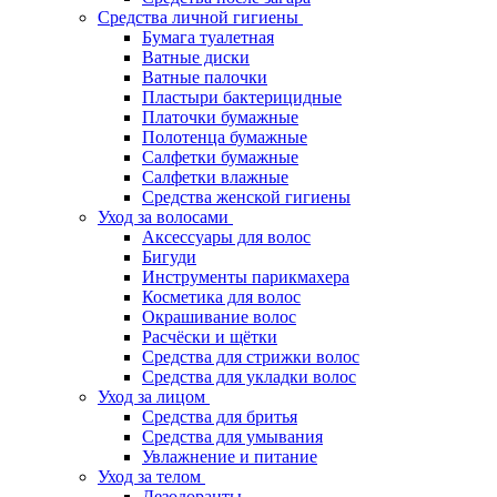
Средства личной гигиены
Бумага туалетная
Ватные диски
Ватные палочки
Пластыри бактерицидные
Платочки бумажные
Полотенца бумажные
Салфетки бумажные
Салфетки влажные
Средства женской гигиены
Уход за волосами
Аксессуары для волос
Бигуди
Инструменты парикмахера
Косметика для волос
Окрашивание волос
Расчёски и щётки
Средства для стрижки волос
Средства для укладки волос
Уход за лицом
Средства для бритья
Средства для умывания
Увлажнение и питание
Уход за телом
Дезодоранты