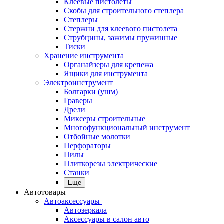
Клеевые пистолеты
Скобы для строительного степлера
Степлеры
Стержни для клеевого пистолета
Струбцины, зажимы пружинные
Тиски
Хранение инструмента
Органайзеры для крепежа
Ящики для инструмента
Электроинструмент
Болгарки (ушм)
Граверы
Дрели
Миксеры строительные
Многофункциональный инструмент
Отбойные молотки
Перфораторы
Пилы
Плиткорезы электрические
Станки
Еще
Автотовары
Автоаксессуары
Автозеркала
Аксессуары в салон авто