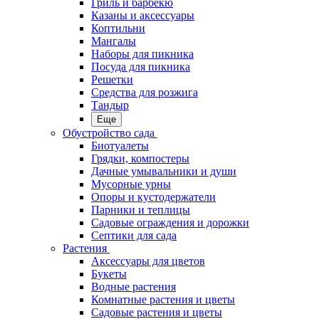
Гриль и барбекю
Казаны и аксессуары
Коптильни
Мангалы
Наборы для пикника
Посуда для пикника
Решетки
Средства для розжига
Тандыр
Еще
Обустройство сада
Биотуалеты
Грядки, компостеры
Дачные умывальники и души
Мусорные урны
Опоры и кустодержатели
Парники и теплицы
Садовые ограждения и дорожки
Септики для сада
Растения
Аксессуары для цветов
Букеты
Водные растения
Комнатные растения и цветы
Садовые растения и цветы