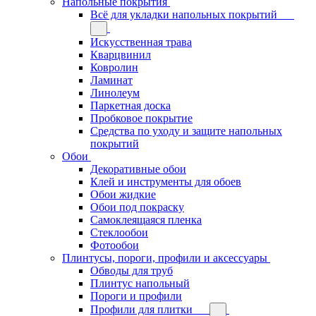
Напольные покрытия
Всё для укладки напольных покрытий
Искусственная трава
Кварцвинил
Ковролин
Ламинат
Линолеум
Паркетная доска
Пробковое покрытие
Средства по уходу и защите напольных
покрытий
Обои
Декоративные обои
Клей и инструменты для обоев
Обои жидкие
Обои под покраску
Самоклеящаяся пленка
Стеклообои
Фотообои
Плинтусы, пороги, профили и аксессуары
Обводы для труб
Плинтус напольный
Пороги и профили
Профили для плитки