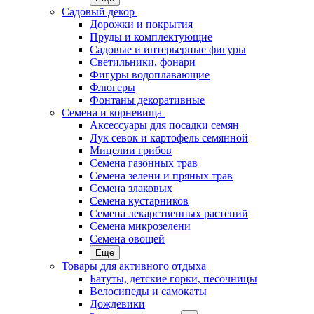
Садовый декор
Дорожки и покрытия
Пруды и комплектующие
Садовые и интерьерные фигуры
Светильники, фонари
Фигуры водоплавающие
Флюгеры
Фонтаны декоративные
Семена и корневища
Аксессуары для посадки семян
Лук севок и картофель семянной
Мицелии грибов
Семена газонных трав
Семена зелени и пряных трав
Семена злаковых
Семена кустарников
Семена лекарственных растений
Семена микрозелени
Семена овощей
Еще
Товары для активного отдыха
Батуты, детские горки, песочницы
Велосипеды и самокаты
Дождевики