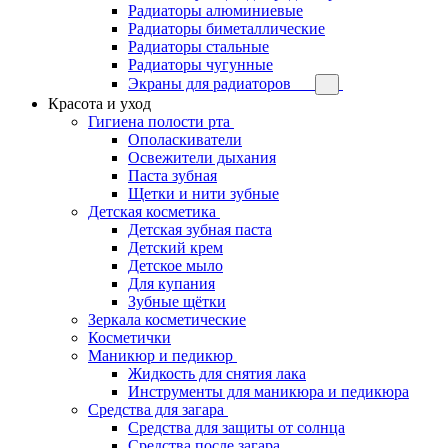
Радиаторы алюминиевые
Радиаторы биметаллические
Радиаторы стальные
Радиаторы чугунные
Экраны для радиаторов
Красота и уход
Гигиена полости рта
Ополаскиватели
Освежители дыхания
Паста зубная
Щетки и нити зубные
Детская косметика
Детская зубная паста
Детский крем
Детское мыло
Для купания
Зубные щётки
Зеркала косметические
Косметички
Маникюр и педикюр
Жидкость для снятия лака
Инструменты для маникюра и педикюра
Средства для загара
Средства для защиты от солнца
Средства после загара