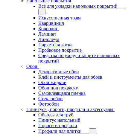
Напольные покрытия
Всё для укладки напольных покрытий
Искусственная трава
Кварцвинил
Ковролин
Ламинат
Линолеум
Паркетная доска
Пробковое покрытие
Средства по уходу и защите напольных
покрытий
Обои
Декоративные обои
Клей и инструменты для обоев
Обои жидкие
Обои под покраску
Самоклеящаяся пленка
Стеклообои
Фотообои
Плинтусы, пороги, профили и аксессуары
Обводы для труб
Плинтус напольный
Пороги и профили
Профили для плитки