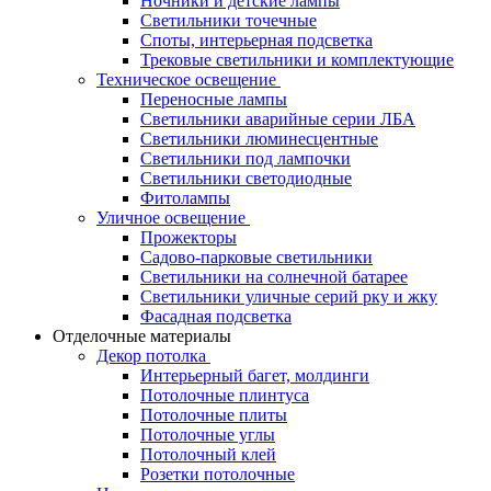
Ночники и детские лампы
Светильники точечные
Споты, интерьерная подсветка
Трековые светильники и комплектующие
Техническое освещение
Переносные лампы
Светильники аварийные серии ЛБА
Светильники люминесцентные
Светильники под лампочки
Светильники светодиодные
Фитолампы
Уличное освещение
Прожекторы
Садово-парковые светильники
Светильники на солнечной батарее
Светильники уличные серий рку и жку
Фасадная подсветка
Отделочные материалы
Декор потолка
Интерьерный багет, молдинги
Потолочные плинтуса
Потолочные плиты
Потолочные углы
Потолочный клей
Розетки потолочные