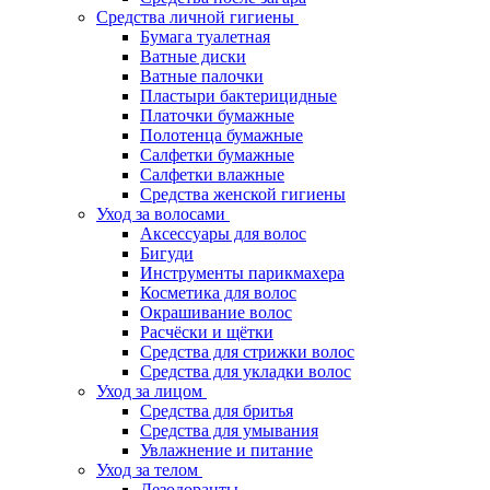
Средства личной гигиены
Бумага туалетная
Ватные диски
Ватные палочки
Пластыри бактерицидные
Платочки бумажные
Полотенца бумажные
Салфетки бумажные
Салфетки влажные
Средства женской гигиены
Уход за волосами
Аксессуары для волос
Бигуди
Инструменты парикмахера
Косметика для волос
Окрашивание волос
Расчёски и щётки
Средства для стрижки волос
Средства для укладки волос
Уход за лицом
Средства для бритья
Средства для умывания
Увлажнение и питание
Уход за телом
Дезодоранты