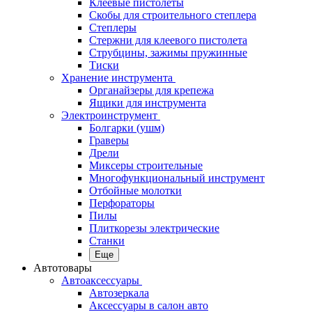
Клеевые пистолеты
Скобы для строительного степлера
Степлеры
Стержни для клеевого пистолета
Струбцины, зажимы пружинные
Тиски
Хранение инструмента
Органайзеры для крепежа
Ящики для инструмента
Электроинструмент
Болгарки (ушм)
Граверы
Дрели
Миксеры строительные
Многофункциональный инструмент
Отбойные молотки
Перфораторы
Пилы
Плиткорезы электрические
Станки
Еще
Автотовары
Автоаксессуары
Автозеркала
Аксессуары в салон авто