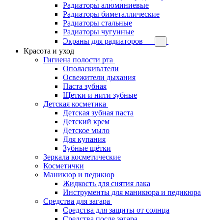
Радиаторы алюминиевые
Радиаторы биметаллические
Радиаторы стальные
Радиаторы чугунные
Экраны для радиаторов
Красота и уход
Гигиена полости рта
Ополаскиватели
Освежители дыхания
Паста зубная
Щетки и нити зубные
Детская косметика
Детская зубная паста
Детский крем
Детское мыло
Для купания
Зубные щётки
Зеркала косметические
Косметички
Маникюр и педикюр
Жидкость для снятия лака
Инструменты для маникюра и педикюра
Средства для загара
Средства для защиты от солнца
Средства после загара