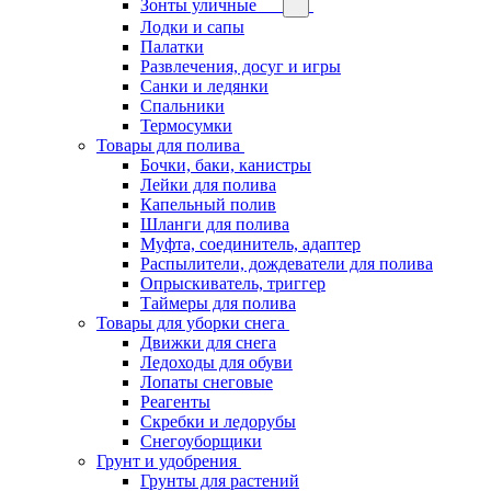
Зонты уличные
Лодки и сапы
Палатки
Развлечения, досуг и игры
Санки и ледянки
Спальники
Термосумки
Товары для полива
Бочки, баки, канистры
Лейки для полива
Капельный полив
Шланги для полива
Муфта, соединитель, адаптер
Распылители, дождеватели для полива
Опрыскиватель, триггер
Таймеры для полива
Товары для уборки снега
Движки для снега
Ледоходы для обуви
Лопаты снеговые
Реагенты
Скребки и ледорубы
Снегоуборщики
Грунт и удобрения
Грунты для растений