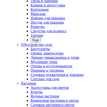
Гриль и барбекю
Казаны и аксессуары
Коптильни
Мангалы
Наборы для пикника
Посуда для пикника
Решетки
Средства для розжига
Тандыр
Еще
Обустройство сада
Биотуалеты
Грядки, компостеры
Дачные умывальники и души
Мусорные урны
Опоры и кустодержатели
Парники и теплицы
Садовые ограждения и дорожки
Септики для сада
Растения
Аксессуары для цветов
Букеты
Водные растения
Комнатные растения и цветы
Садовые растения и цветы