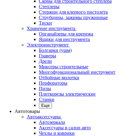
Скобы для строительного степлера
Степлеры
Стержни для клеевого пистолета
Струбцины, зажимы пружинные
Тиски
Хранение инструмента
Органайзеры для крепежа
Ящики для инструмента
Электроинструмент
Болгарки (ушм)
Граверы
Дрели
Миксеры строительные
Многофункциональный инструмент
Отбойные молотки
Перфораторы
Пилы
Плиткорезы электрические
Станки
Еще
Автотовары
Автоаксессуары
Автозеркала
Аксессуары в салон авто
Чехлы и коврики