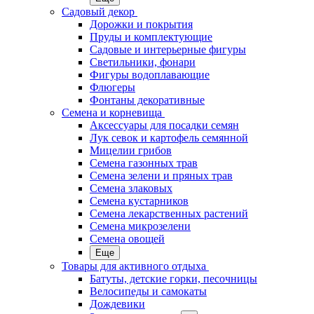
Садовый декор
Дорожки и покрытия
Пруды и комплектующие
Садовые и интерьерные фигуры
Светильники, фонари
Фигуры водоплавающие
Флюгеры
Фонтаны декоративные
Семена и корневища
Аксессуары для посадки семян
Лук севок и картофель семянной
Мицелии грибов
Семена газонных трав
Семена зелени и пряных трав
Семена злаковых
Семена кустарников
Семена лекарственных растений
Семена микрозелени
Семена овощей
Еще
Товары для активного отдыха
Батуты, детские горки, песочницы
Велосипеды и самокаты
Дождевики