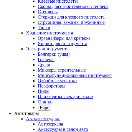
Клеевые пистолеты
Скобы для строительного степлера
Степлеры
Стержни для клеевого пистолета
Струбцины, зажимы пружинные
Тиски
Хранение инструмента
Органайзеры для крепежа
Ящики для инструмента
Электроинструмент
Болгарки (ушм)
Граверы
Дрели
Миксеры строительные
Многофункциональный инструмент
Отбойные молотки
Перфораторы
Пилы
Плиткорезы электрические
Станки
Еще
Автотовары
Автоаксессуары
Автозеркала
Аксессуары в салон авто