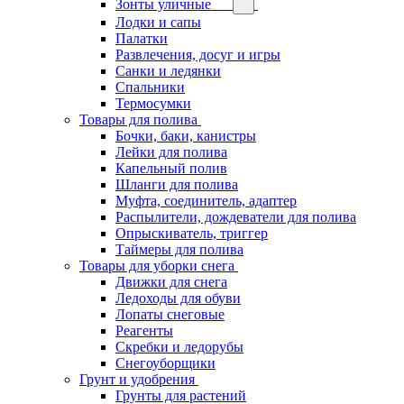
Зонты уличные
Лодки и сапы
Палатки
Развлечения, досуг и игры
Санки и ледянки
Спальники
Термосумки
Товары для полива
Бочки, баки, канистры
Лейки для полива
Капельный полив
Шланги для полива
Муфта, соединитель, адаптер
Распылители, дождеватели для полива
Опрыскиватель, триггер
Таймеры для полива
Товары для уборки снега
Движки для снега
Ледоходы для обуви
Лопаты снеговые
Реагенты
Скребки и ледорубы
Снегоуборщики
Грунт и удобрения
Грунты для растений