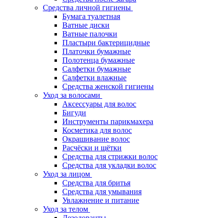
Средства личной гигиены
Бумага туалетная
Ватные диски
Ватные палочки
Пластыри бактерицидные
Платочки бумажные
Полотенца бумажные
Салфетки бумажные
Салфетки влажные
Средства женской гигиены
Уход за волосами
Аксессуары для волос
Бигуди
Инструменты парикмахера
Косметика для волос
Окрашивание волос
Расчёски и щётки
Средства для стрижки волос
Средства для укладки волос
Уход за лицом
Средства для бритья
Средства для умывания
Увлажнение и питание
Уход за телом
Дезодоранты