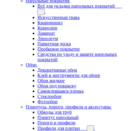
Напольные покрытия
Всё для укладки напольных покрытий
Искусственная трава
Кварцвинил
Ковролин
Ламинат
Линолеум
Паркетная доска
Пробковое покрытие
Средства по уходу и защите напольных
покрытий
Обои
Декоративные обои
Клей и инструменты для обоев
Обои жидкие
Обои под покраску
Самоклеящаяся пленка
Стеклообои
Фотообои
Плинтусы, пороги, профили и аксессуары
Обводы для труб
Плинтус напольный
Пороги и профили
Профили для плитки