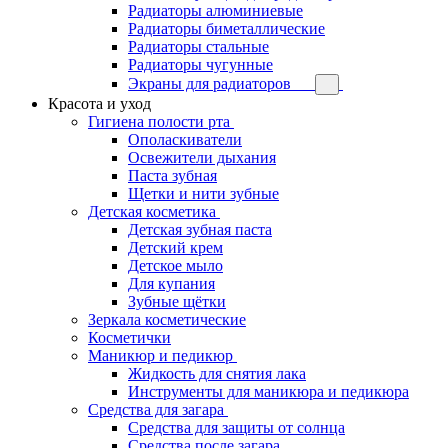
Радиаторы алюминиевые
Радиаторы биметаллические
Радиаторы стальные
Радиаторы чугунные
Экраны для радиаторов
Красота и уход
Гигиена полости рта
Ополаскиватели
Освежители дыхания
Паста зубная
Щетки и нити зубные
Детская косметика
Детская зубная паста
Детский крем
Детское мыло
Для купания
Зубные щётки
Зеркала косметические
Косметички
Маникюр и педикюр
Жидкость для снятия лака
Инструменты для маникюра и педикюра
Средства для загара
Средства для защиты от солнца
Средства после загара