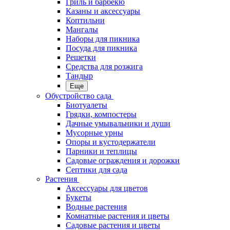
Гриль и барбекю
Казаны и аксессуары
Коптильни
Мангалы
Наборы для пикника
Посуда для пикника
Решетки
Средства для розжига
Тандыр
Еще
Обустройство сада
Биотуалеты
Грядки, компостеры
Дачные умывальники и души
Мусорные урны
Опоры и кустодержатели
Парники и теплицы
Садовые ограждения и дорожки
Септики для сада
Растения
Аксессуары для цветов
Букеты
Водные растения
Комнатные растения и цветы
Садовые растения и цветы