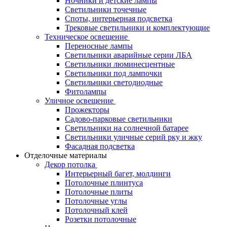
Ночники и детские лампы
Светильники точечные
Споты, интерьерная подсветка
Трековые светильники и комплектующие
Техническое освещение
Переносные лампы
Светильники аварийные серии ЛБА
Светильники люминесцентные
Светильники под лампочки
Светильники светодиодные
Фитолампы
Уличное освещение
Прожекторы
Садово-парковые светильники
Светильники на солнечной батарее
Светильники уличные серий рку и жку
Фасадная подсветка
Отделочные материалы
Декор потолка
Интерьерный багет, молдинги
Потолочные плинтуса
Потолочные плиты
Потолочные углы
Потолочный клей
Розетки потолочные