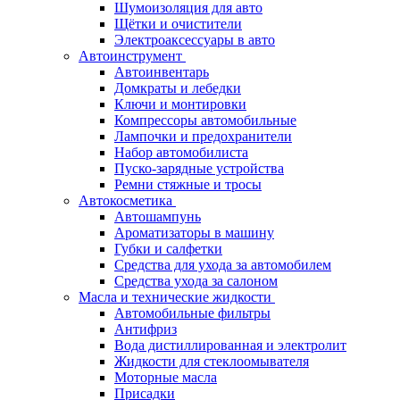
Шумоизоляция для авто
Щётки и очистители
Электроаксессуары в авто
Автоинструмент
Автоинвентарь
Домкраты и лебедки
Ключи и монтировки
Компрессоры автомобильные
Лампочки и предохранители
Набор автомобилиста
Пуско-зарядные устройства
Ремни стяжные и тросы
Автокосметика
Автошампунь
Ароматизаторы в машину
Губки и салфетки
Средства для ухода за автомобилем
Средства ухода за салоном
Масла и технические жидкости
Автомобильные фильтры
Антифриз
Вода дистиллированная и электролит
Жидкости для стеклоомывателя
Моторные масла
Присадки