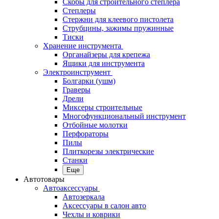
Скобы для строительного степлера
Степлеры
Стержни для клеевого пистолета
Струбцины, зажимы пружинные
Тиски
Хранение инструмента
Органайзеры для крепежа
Ящики для инструмента
Электроинструмент
Болгарки (ушм)
Граверы
Дрели
Миксеры строительные
Многофункциональный инструмент
Отбойные молотки
Перфораторы
Пилы
Плиткорезы электрические
Станки
Еще
Автотовары
Автоаксессуары
Автозеркала
Аксессуары в салон авто
Чехлы и коврики