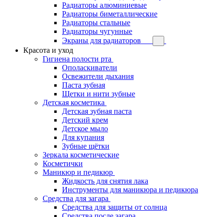
Радиаторы алюминиевые
Радиаторы биметаллические
Радиаторы стальные
Радиаторы чугунные
Экраны для радиаторов
Красота и уход
Гигиена полости рта
Ополаскиватели
Освежители дыхания
Паста зубная
Щетки и нити зубные
Детская косметика
Детская зубная паста
Детский крем
Детское мыло
Для купания
Зубные щётки
Зеркала косметические
Косметички
Маникюр и педикюр
Жидкость для снятия лака
Инструменты для маникюра и педикюра
Средства для загара
Средства для защиты от солнца
Средства после загара