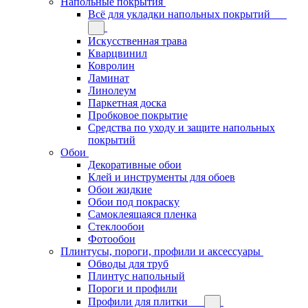
Напольные покрытия
Всё для укладки напольных покрытий
Искусственная трава
Кварцвинил
Ковролин
Ламинат
Линолеум
Паркетная доска
Пробковое покрытие
Средства по уходу и защите напольных
покрытий
Обои
Декоративные обои
Клей и инструменты для обоев
Обои жидкие
Обои под покраску
Самоклеящаяся пленка
Стеклообои
Фотообои
Плинтусы, пороги, профили и аксессуары
Обводы для труб
Плинтус напольный
Пороги и профили
Профили для плитки