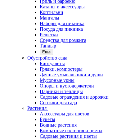
Гриль и барбекю
Казаны и аксессуары
Коптильни
Мангалы
Наборы для пикника
Посуда для пикника
Решетки
Средства для розжига
Тандыр
Еще
Обустройство сада
Биотуалеты
Грядки, компостеры
Дачные умывальники и души
Мусорные урны
Опоры и кустодержатели
Парники и теплицы
Садовые ограждения и дорожки
Септики для сада
Растения
Аксессуары для цветов
Букеты
Водные растения
Комнатные растения и цветы
Садовые растения и цветы