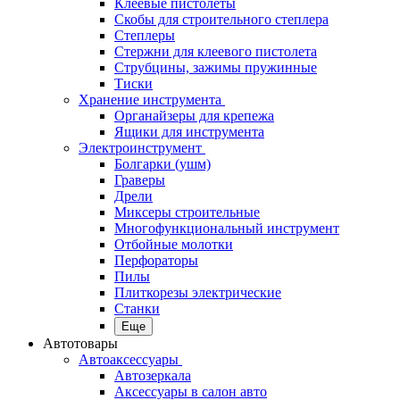
Клеевые пистолеты
Скобы для строительного степлера
Степлеры
Стержни для клеевого пистолета
Струбцины, зажимы пружинные
Тиски
Хранение инструмента
Органайзеры для крепежа
Ящики для инструмента
Электроинструмент
Болгарки (ушм)
Граверы
Дрели
Миксеры строительные
Многофункциональный инструмент
Отбойные молотки
Перфораторы
Пилы
Плиткорезы электрические
Станки
Еще
Автотовары
Автоаксессуары
Автозеркала
Аксессуары в салон авто