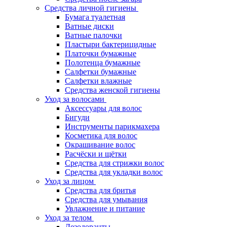
Средства личной гигиены
Бумага туалетная
Ватные диски
Ватные палочки
Пластыри бактерицидные
Платочки бумажные
Полотенца бумажные
Салфетки бумажные
Салфетки влажные
Средства женской гигиены
Уход за волосами
Аксессуары для волос
Бигуди
Инструменты парикмахера
Косметика для волос
Окрашивание волос
Расчёски и щётки
Средства для стрижки волос
Средства для укладки волос
Уход за лицом
Средства для бритья
Средства для умывания
Увлажнение и питание
Уход за телом
Дезодоранты