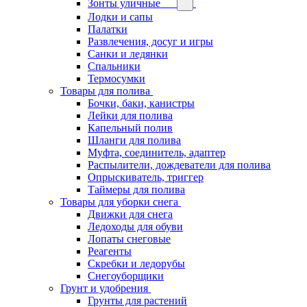
Зонты уличные
Лодки и сапы
Палатки
Развлечения, досуг и игры
Санки и ледянки
Спальники
Термосумки
Товары для полива
Бочки, баки, канистры
Лейки для полива
Капельный полив
Шланги для полива
Муфта, соединитель, адаптер
Распылители, дождеватели для полива
Опрыскиватель, триггер
Таймеры для полива
Товары для уборки снега
Движки для снега
Ледоходы для обуви
Лопаты снеговые
Реагенты
Скребки и ледорубы
Снегоуборщики
Грунт и удобрения
Грунты для растений