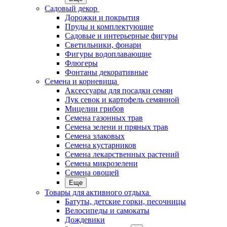
Садовый декор
Дорожки и покрытия
Пруды и комплектующие
Садовые и интерьерные фигуры
Светильники, фонари
Фигуры водоплавающие
Флюгеры
Фонтаны декоративные
Семена и корневища
Аксессуары для посадки семян
Лук севок и картофель семянной
Мицелии грибов
Семена газонных трав
Семена зелени и пряных трав
Семена злаковых
Семена кустарников
Семена лекарственных растений
Семена микрозелени
Семена овощей
Еще
Товары для активного отдыха
Батуты, детские горки, песочницы
Велосипеды и самокаты
Дождевики