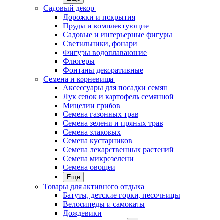
Садовый декор
Дорожки и покрытия
Пруды и комплектующие
Садовые и интерьерные фигуры
Светильники, фонари
Фигуры водоплавающие
Флюгеры
Фонтаны декоративные
Семена и корневища
Аксессуары для посадки семян
Лук севок и картофель семянной
Мицелии грибов
Семена газонных трав
Семена зелени и пряных трав
Семена злаковых
Семена кустарников
Семена лекарственных растений
Семена микрозелени
Семена овощей
Еще
Товары для активного отдыха
Батуты, детские горки, песочницы
Велосипеды и самокаты
Дождевики