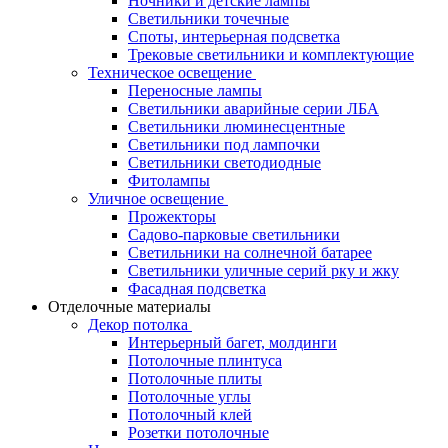
Ночники и детские лампы
Светильники точечные
Споты, интерьерная подсветка
Трековые светильники и комплектующие
Техническое освещение
Переносные лампы
Светильники аварийные серии ЛБА
Светильники люминесцентные
Светильники под лампочки
Светильники светодиодные
Фитолампы
Уличное освещение
Прожекторы
Садово-парковые светильники
Светильники на солнечной батарее
Светильники уличные серий рку и жку
Фасадная подсветка
Отделочные материалы
Декор потолка
Интерьерный багет, молдинги
Потолочные плинтуса
Потолочные плиты
Потолочные углы
Потолочный клей
Розетки потолочные