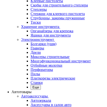
Клеевые пистолеты
Скобы для строительного степлера
Степлеры
Стержни для клеевого пистолета
Струбцины, зажимы пружинные
Тиски
Хранение инструмента
Органайзеры для крепежа
Ящики для инструмента
Электроинструмент
Болгарки (ушм)
Граверы
Дрели
Миксеры строительные
Многофункциональный инструмент
Отбойные молотки
Перфораторы
Пилы
Плиткорезы электрические
Станки
Еще
Автотовары
Автоаксессуары
Автозеркала
Аксессуары в салон авто