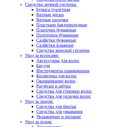
Средства личной гигиены
Бумага туалетная
Ватные диски
Ватные палочки
Пластыри бактерицидные
Платочки бумажные
Полотенца бумажные
Салфетки бумажные
Салфетки влажные
Средства женской гигиены
Уход за волосами
Аксессуары для волос
Бигуди
Инструменты парикмахера
Косметика для волос
Окрашивание волос
Расчёски и щётки
Средства для стрижки волос
Средства для укладки волос
Уход за лицом
Средства для бритья
Средства для умывания
Увлажнение и питание
Уход за телом
Дезодоранты