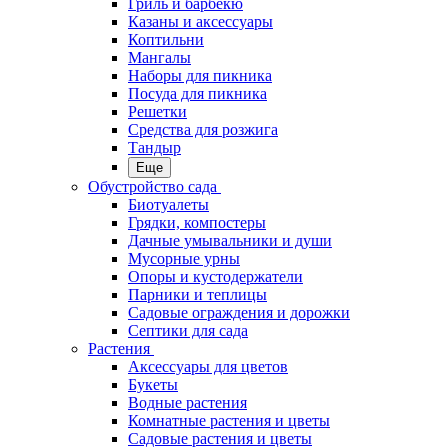
Гриль и барбекю
Казаны и аксессуары
Коптильни
Мангалы
Наборы для пикника
Посуда для пикника
Решетки
Средства для розжига
Тандыр
Еще
Обустройство сада
Биотуалеты
Грядки, компостеры
Дачные умывальники и души
Мусорные урны
Опоры и кустодержатели
Парники и теплицы
Садовые ограждения и дорожки
Септики для сада
Растения
Аксессуары для цветов
Букеты
Водные растения
Комнатные растения и цветы
Садовые растения и цветы