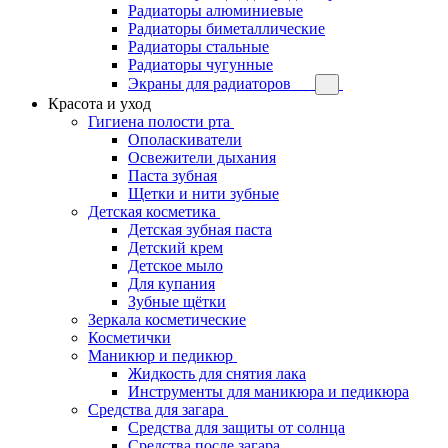
Радиаторы алюминиевые
Радиаторы биметаллические
Радиаторы стальные
Радиаторы чугунные
Экраны для радиаторов
Красота и уход
Гигиена полости рта
Ополаскиватели
Освежители дыхания
Паста зубная
Щетки и нити зубные
Детская косметика
Детская зубная паста
Детский крем
Детское мыло
Для купания
Зубные щётки
Зеркала косметические
Косметички
Маникюр и педикюр
Жидкость для снятия лака
Инструменты для маникюра и педикюра
Средства для загара
Средства для защиты от солнца
Средства после загара