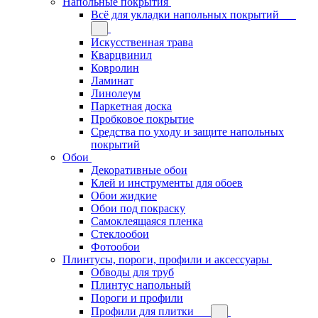
Напольные покрытия
Всё для укладки напольных покрытий
Искусственная трава
Кварцвинил
Ковролин
Ламинат
Линолеум
Паркетная доска
Пробковое покрытие
Средства по уходу и защите напольных
покрытий
Обои
Декоративные обои
Клей и инструменты для обоев
Обои жидкие
Обои под покраску
Самоклеящаяся пленка
Стеклообои
Фотообои
Плинтусы, пороги, профили и аксессуары
Обводы для труб
Плинтус напольный
Пороги и профили
Профили для плитки