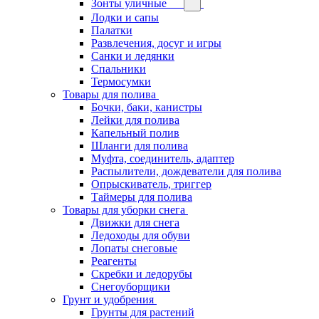
Зонты уличные
Лодки и сапы
Палатки
Развлечения, досуг и игры
Санки и ледянки
Спальники
Термосумки
Товары для полива
Бочки, баки, канистры
Лейки для полива
Капельный полив
Шланги для полива
Муфта, соединитель, адаптер
Распылители, дождеватели для полива
Опрыскиватель, триггер
Таймеры для полива
Товары для уборки снега
Движки для снега
Ледоходы для обуви
Лопаты снеговые
Реагенты
Скребки и ледорубы
Снегоуборщики
Грунт и удобрения
Грунты для растений