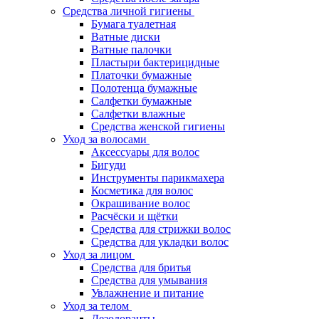
Средства личной гигиены
Бумага туалетная
Ватные диски
Ватные палочки
Пластыри бактерицидные
Платочки бумажные
Полотенца бумажные
Салфетки бумажные
Салфетки влажные
Средства женской гигиены
Уход за волосами
Аксессуары для волос
Бигуди
Инструменты парикмахера
Косметика для волос
Окрашивание волос
Расчёски и щётки
Средства для стрижки волос
Средства для укладки волос
Уход за лицом
Средства для бритья
Средства для умывания
Увлажнение и питание
Уход за телом
Дезодоранты