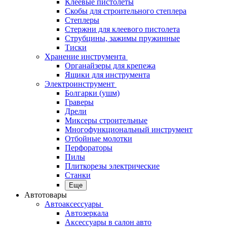
Клеевые пистолеты
Скобы для строительного степлера
Степлеры
Стержни для клеевого пистолета
Струбцины, зажимы пружинные
Тиски
Хранение инструмента
Органайзеры для крепежа
Ящики для инструмента
Электроинструмент
Болгарки (ушм)
Граверы
Дрели
Миксеры строительные
Многофункциональный инструмент
Отбойные молотки
Перфораторы
Пилы
Плиткорезы электрические
Станки
Еще
Автотовары
Автоаксессуары
Автозеркала
Аксессуары в салон авто