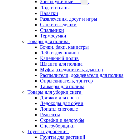
Зонты уличные
Лодки и сапы
Палатки
Развлечения, досуг и игры
Санки и ледянки
Спальники
Термосумки
Товары для полива
Бочки, баки, канистры
Лейки для полива
Капельный полив
Шланги для полива
Муфта, соединитель, адаптер
Распылители, дождеватели для полива
Опрыскиватель, триггер
Таймеры для полива
Товары для уборки снега
Движки для снега
Ледоходы для обуви
Лопаты снеговые
Реагенты
Скребки и ледорубы
Снегоуборщики
Грунт и удобрения
Грунты для растений