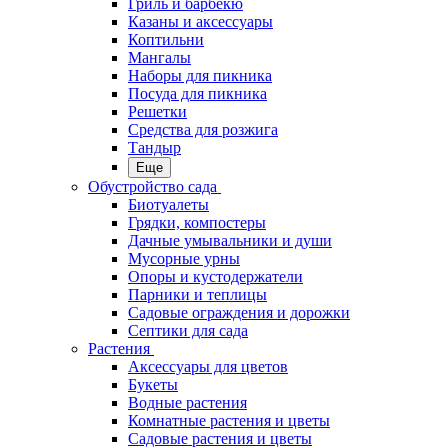
Гриль и барбекю
Казаны и аксессуары
Коптильни
Мангалы
Наборы для пикника
Посуда для пикника
Решетки
Средства для розжига
Тандыр
Еще
Обустройство сада
Биотуалеты
Грядки, компостеры
Дачные умывальники и души
Мусорные урны
Опоры и кустодержатели
Парники и теплицы
Садовые ограждения и дорожки
Септики для сада
Растения
Аксессуары для цветов
Букеты
Водные растения
Комнатные растения и цветы
Садовые растения и цветы