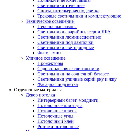
Ночники и детские лампы
Светильники точечные
Споты, интерьерная подсветка
Трековые светильники и комплектующие
Техническое освещение
Переносные лампы
Светильники аварийные серии ЛБА
Светильники люминесцентные
Светильники под лампочки
Светильники светодиодные
Фитолампы
Уличное освещение
Прожекторы
Садово-парковые светильники
Светильники на солнечной батарее
Светильники уличные серий рку и жку
Фасадная подсветка
Отделочные материалы
Декор потолка
Интерьерный багет, молдинги
Потолочные плинтуса
Потолочные плиты
Потолочные углы
Потолочный клей
Розетки потолочные