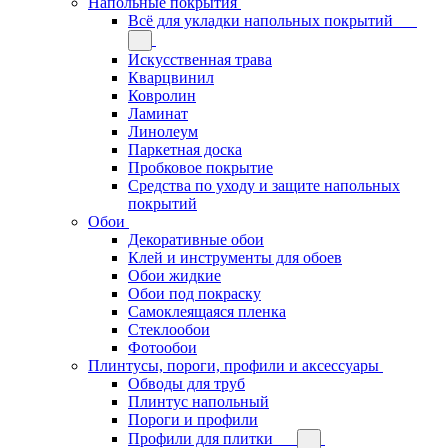
Напольные покрытия
Всё для укладки напольных покрытий
Искусственная трава
Кварцвинил
Ковролин
Ламинат
Линолеум
Паркетная доска
Пробковое покрытие
Средства по уходу и защите напольных
покрытий
Обои
Декоративные обои
Клей и инструменты для обоев
Обои жидкие
Обои под покраску
Самоклеящаяся пленка
Стеклообои
Фотообои
Плинтусы, пороги, профили и аксессуары
Обводы для труб
Плинтус напольный
Пороги и профили
Профили для плитки