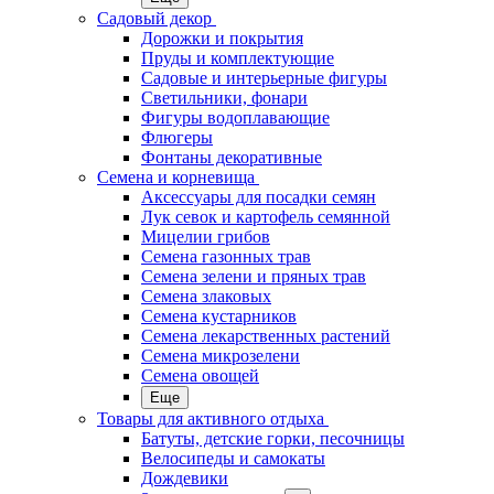
Садовый декор
Дорожки и покрытия
Пруды и комплектующие
Садовые и интерьерные фигуры
Светильники, фонари
Фигуры водоплавающие
Флюгеры
Фонтаны декоративные
Семена и корневища
Аксессуары для посадки семян
Лук севок и картофель семянной
Мицелии грибов
Семена газонных трав
Семена зелени и пряных трав
Семена злаковых
Семена кустарников
Семена лекарственных растений
Семена микрозелени
Семена овощей
Еще
Товары для активного отдыха
Батуты, детские горки, песочницы
Велосипеды и самокаты
Дождевики