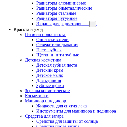
Радиаторы алюминиевые
Радиаторы биметаллические
Радиаторы стальные
Радиаторы чугунные
Экраны для радиаторов
Красота и уход
Гигиена полости рта
Ополаскиватели
Освежители дыхания
Паста зубная
Щетки и нити зубные
Детская косметика
Детская зубная паста
Детский крем
Детское мыло
Для купания
Зубные щётки
Зеркала косметические
Косметички
Маникюр и педикюр
Жидкость для снятия лака
Инструменты для маникюра и педикюра
Средства для загара
Средства для защиты от солнца
Средства после загара