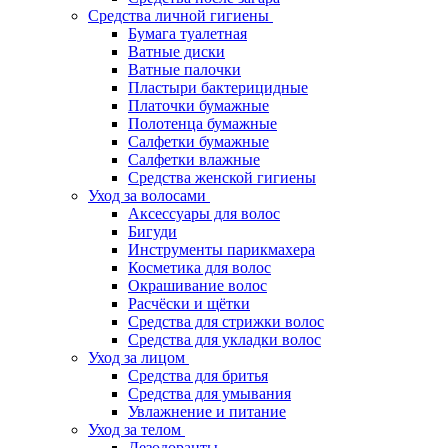
Средства личной гигиены
Бумага туалетная
Ватные диски
Ватные палочки
Пластыри бактерицидные
Платочки бумажные
Полотенца бумажные
Салфетки бумажные
Салфетки влажные
Средства женской гигиены
Уход за волосами
Аксессуары для волос
Бигуди
Инструменты парикмахера
Косметика для волос
Окрашивание волос
Расчёски и щётки
Средства для стрижки волос
Средства для укладки волос
Уход за лицом
Средства для бритья
Средства для умывания
Увлажнение и питание
Уход за телом
Дезодоранты