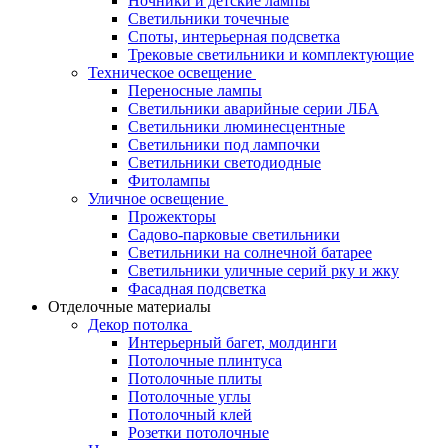
Ночники и детские лампы
Светильники точечные
Споты, интерьерная подсветка
Трековые светильники и комплектующие
Техническое освещение
Переносные лампы
Светильники аварийные серии ЛБА
Светильники люминесцентные
Светильники под лампочки
Светильники светодиодные
Фитолампы
Уличное освещение
Прожекторы
Садово-парковые светильники
Светильники на солнечной батарее
Светильники уличные серий рку и жку
Фасадная подсветка
Отделочные материалы
Декор потолка
Интерьерный багет, молдинги
Потолочные плинтуса
Потолочные плиты
Потолочные углы
Потолочный клей
Розетки потолочные