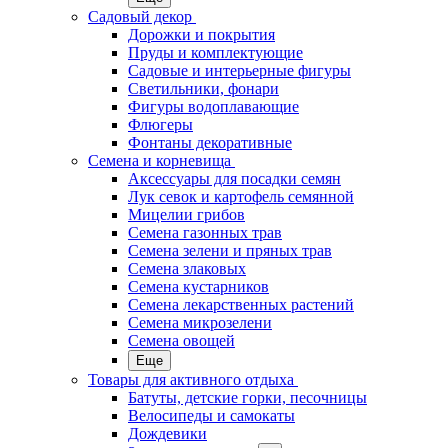
Садовый декор
Дорожки и покрытия
Пруды и комплектующие
Садовые и интерьерные фигуры
Светильники, фонари
Фигуры водоплавающие
Флюгеры
Фонтаны декоративные
Семена и корневища
Аксессуары для посадки семян
Лук севок и картофель семянной
Мицелии грибов
Семена газонных трав
Семена зелени и пряных трав
Семена злаковых
Семена кустарников
Семена лекарственных растений
Семена микрозелени
Семена овощей
Еще
Товары для активного отдыха
Батуты, детские горки, песочницы
Велосипеды и самокаты
Дождевики