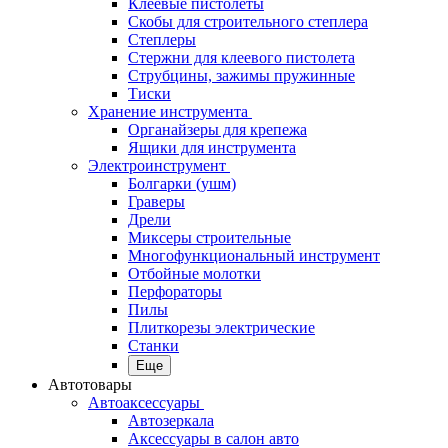
Клеевые пистолеты
Скобы для строительного степлера
Степлеры
Стержни для клеевого пистолета
Струбцины, зажимы пружинные
Тиски
Хранение инструмента
Органайзеры для крепежа
Ящики для инструмента
Электроинструмент
Болгарки (ушм)
Граверы
Дрели
Миксеры строительные
Многофункциональный инструмент
Отбойные молотки
Перфораторы
Пилы
Плиткорезы электрические
Станки
Еще
Автотовары
Автоаксессуары
Автозеркала
Аксессуары в салон авто