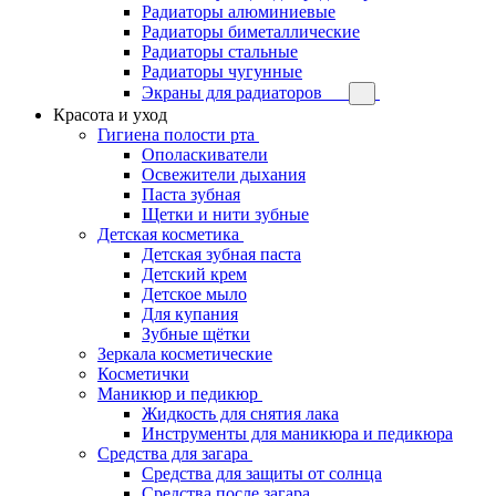
Радиаторы алюминиевые
Радиаторы биметаллические
Радиаторы стальные
Радиаторы чугунные
Экраны для радиаторов
Красота и уход
Гигиена полости рта
Ополаскиватели
Освежители дыхания
Паста зубная
Щетки и нити зубные
Детская косметика
Детская зубная паста
Детский крем
Детское мыло
Для купания
Зубные щётки
Зеркала косметические
Косметички
Маникюр и педикюр
Жидкость для снятия лака
Инструменты для маникюра и педикюра
Средства для загара
Средства для защиты от солнца
Средства после загара