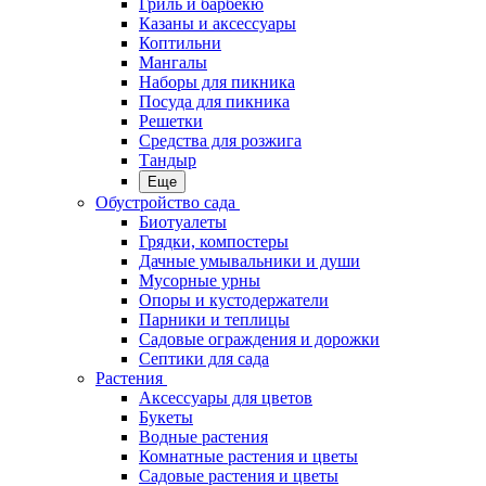
Гриль и барбекю
Казаны и аксессуары
Коптильни
Мангалы
Наборы для пикника
Посуда для пикника
Решетки
Средства для розжига
Тандыр
Еще
Обустройство сада
Биотуалеты
Грядки, компостеры
Дачные умывальники и души
Мусорные урны
Опоры и кустодержатели
Парники и теплицы
Садовые ограждения и дорожки
Септики для сада
Растения
Аксессуары для цветов
Букеты
Водные растения
Комнатные растения и цветы
Садовые растения и цветы