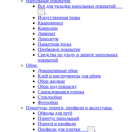
Напольные покрытия
Всё для укладки напольных покрытий
Искусственная трава
Кварцвинил
Ковролин
Ламинат
Линолеум
Паркетная доска
Пробковое покрытие
Средства по уходу и защите напольных
покрытий
Обои
Декоративные обои
Клей и инструменты для обоев
Обои жидкие
Обои под покраску
Самоклеящаяся пленка
Стеклообои
Фотообои
Плинтусы, пороги, профили и аксессуары
Обводы для труб
Плинтус напольный
Пороги и профили
Профили для плитки