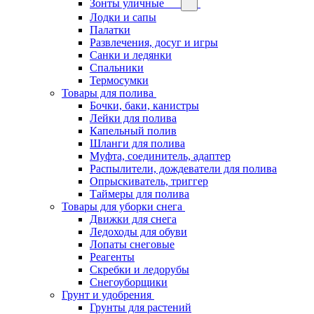
Зонты уличные
Лодки и сапы
Палатки
Развлечения, досуг и игры
Санки и ледянки
Спальники
Термосумки
Товары для полива
Бочки, баки, канистры
Лейки для полива
Капельный полив
Шланги для полива
Муфта, соединитель, адаптер
Распылители, дождеватели для полива
Опрыскиватель, триггер
Таймеры для полива
Товары для уборки снега
Движки для снега
Ледоходы для обуви
Лопаты снеговые
Реагенты
Скребки и ледорубы
Снегоуборщики
Грунт и удобрения
Грунты для растений