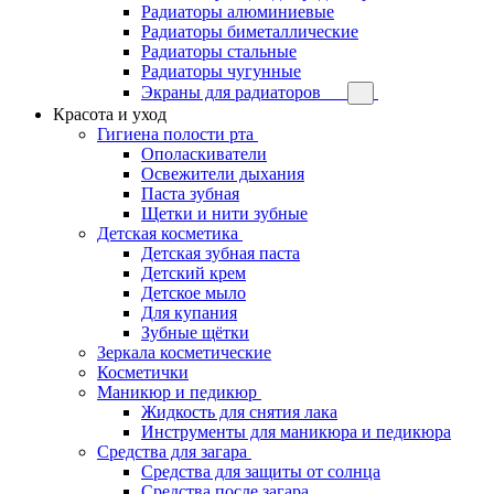
Радиаторы алюминиевые
Радиаторы биметаллические
Радиаторы стальные
Радиаторы чугунные
Экраны для радиаторов
Красота и уход
Гигиена полости рта
Ополаскиватели
Освежители дыхания
Паста зубная
Щетки и нити зубные
Детская косметика
Детская зубная паста
Детский крем
Детское мыло
Для купания
Зубные щётки
Зеркала косметические
Косметички
Маникюр и педикюр
Жидкость для снятия лака
Инструменты для маникюра и педикюра
Средства для загара
Средства для защиты от солнца
Средства после загара