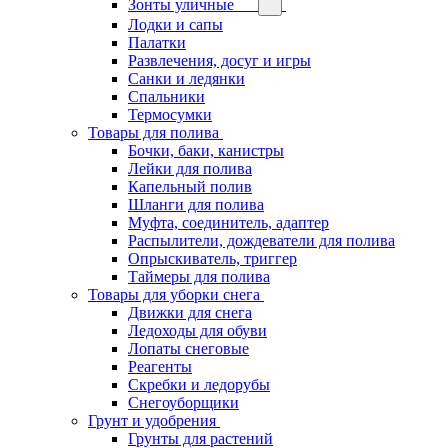
Зонты уличные
Лодки и сапы
Палатки
Развлечения, досуг и игры
Санки и ледянки
Спальники
Термосумки
Товары для полива
Бочки, баки, канистры
Лейки для полива
Капельный полив
Шланги для полива
Муфта, соединитель, адаптер
Распылители, дождеватели для полива
Опрыскиватель, триггер
Таймеры для полива
Товары для уборки снега
Движки для снега
Ледоходы для обуви
Лопаты снеговые
Реагенты
Скребки и ледорубы
Снегоуборщики
Грунт и удобрения
Грунты для растений