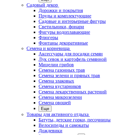
Садовый декор
Дорожки и покрытия
Пруды и комплектующие
Садовые и интерьерные фигуры
Светильники, фонари
Фигуры водоплавающие
Флюгеры
Фонтаны декоративные
Семена и корневища
Аксессуары для посадки семян
Лук севок и картофель семянной
Мицелии грибов
Семена газонных трав
Семена зелени и пряных трав
Семена злаковых
Семена кустарников
Семена лекарственных растений
Семена микрозелени
Семена овощей
Еще
Товары для активного отдыха
Батуты, детские горки, песочницы
Велосипеды и самокаты
Дождевики