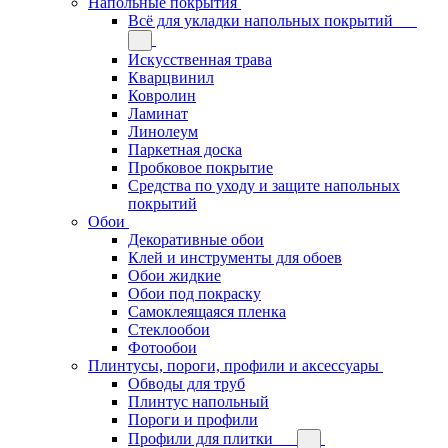
Напольные покрытия
Всё для укладки напольных покрытий
Искусственная трава
Кварцвинил
Ковролин
Ламинат
Линолеум
Паркетная доска
Пробковое покрытие
Средства по уходу и защите напольных
покрытий
Обои
Декоративные обои
Клей и инструменты для обоев
Обои жидкие
Обои под покраску
Самоклеящаяся пленка
Стеклообои
Фотообои
Плинтусы, пороги, профили и аксессуары
Обводы для труб
Плинтус напольный
Пороги и профили
Профили для плитки