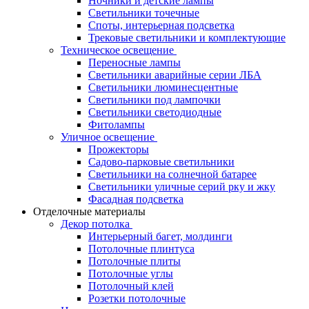
Ночники и детские лампы
Светильники точечные
Споты, интерьерная подсветка
Трековые светильники и комплектующие
Техническое освещение
Переносные лампы
Светильники аварийные серии ЛБА
Светильники люминесцентные
Светильники под лампочки
Светильники светодиодные
Фитолампы
Уличное освещение
Прожекторы
Садово-парковые светильники
Светильники на солнечной батарее
Светильники уличные серий рку и жку
Фасадная подсветка
Отделочные материалы
Декор потолка
Интерьерный багет, молдинги
Потолочные плинтуса
Потолочные плиты
Потолочные углы
Потолочный клей
Розетки потолочные