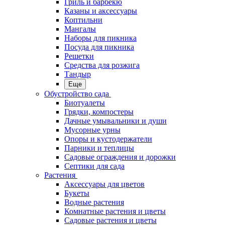
Гриль и барбекю
Казаны и аксессуары
Коптильни
Мангалы
Наборы для пикника
Посуда для пикника
Решетки
Средства для розжига
Тандыр
Еще
Обустройство сада
Биотуалеты
Грядки, компостеры
Дачные умывальники и души
Мусорные урны
Опоры и кустодержатели
Парники и теплицы
Садовые ограждения и дорожки
Септики для сада
Растения
Аксессуары для цветов
Букеты
Водные растения
Комнатные растения и цветы
Садовые растения и цветы