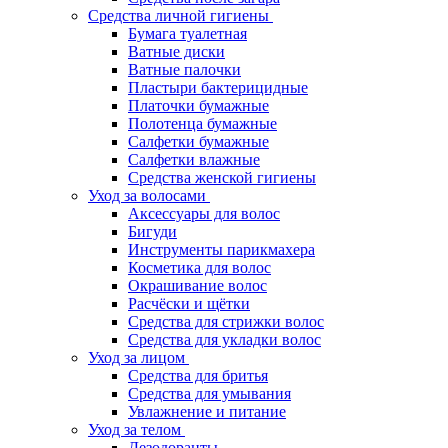
Средства личной гигиены
Бумага туалетная
Ватные диски
Ватные палочки
Пластыри бактерицидные
Платочки бумажные
Полотенца бумажные
Салфетки бумажные
Салфетки влажные
Средства женской гигиены
Уход за волосами
Аксессуары для волос
Бигуди
Инструменты парикмахера
Косметика для волос
Окрашивание волос
Расчёски и щётки
Средства для стрижки волос
Средства для укладки волос
Уход за лицом
Средства для бритья
Средства для умывания
Увлажнение и питание
Уход за телом
Дезодоранты