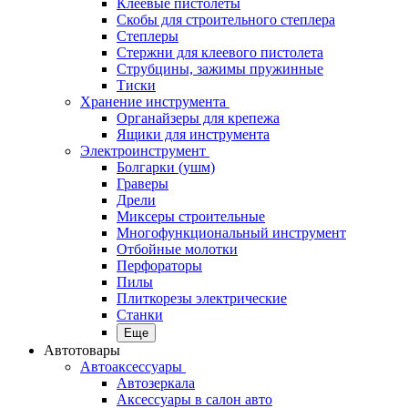
Клеевые пистолеты
Скобы для строительного степлера
Степлеры
Стержни для клеевого пистолета
Струбцины, зажимы пружинные
Тиски
Хранение инструмента
Органайзеры для крепежа
Ящики для инструмента
Электроинструмент
Болгарки (ушм)
Граверы
Дрели
Миксеры строительные
Многофункциональный инструмент
Отбойные молотки
Перфораторы
Пилы
Плиткорезы электрические
Станки
Еще
Автотовары
Автоаксессуары
Автозеркала
Аксессуары в салон авто