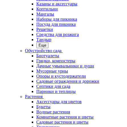
Казаны и аксессуары
Коптильни
Мангалы
Наборы для пикника
Посуда для пикника
Решетки
Средства для розжига
Тандыр
Еще
Обустройство сада
Биотуалеты
Грядки, компостеры
Дачные умывальники и души
Мусорные урны
Опоры и кустодержатели
Садовые ограждения и дорожки
Септики для сада
Парники и теплицы
Растения
Аксессуары для цветов
Букеты
Водные растения
Комнатные растения и цветы
Садовые растения и цветы