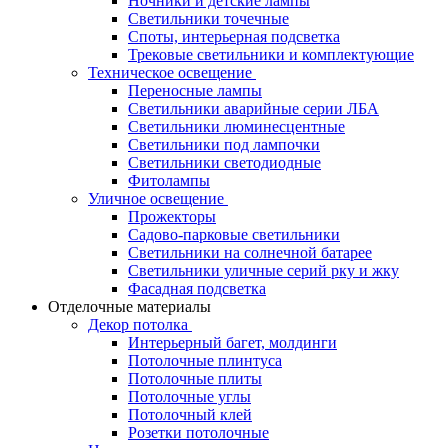
Ночники и детские лампы
Светильники точечные
Споты, интерьерная подсветка
Трековые светильники и комплектующие
Техническое освещение
Переносные лампы
Светильники аварийные серии ЛБА
Светильники люминесцентные
Светильники под лампочки
Светильники светодиодные
Фитолампы
Уличное освещение
Прожекторы
Садово-парковые светильники
Светильники на солнечной батарее
Светильники уличные серий рку и жку
Фасадная подсветка
Отделочные материалы
Декор потолка
Интерьерный багет, молдинги
Потолочные плинтуса
Потолочные плиты
Потолочные углы
Потолочный клей
Розетки потолочные