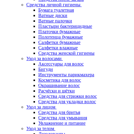
Средства личной гигиены
Бумага туалетная
Ватные диски
Ватные палочки
Пластыри бактерицидные
Платочки бумажные
Полотенца бумажные
Салфетки бумажные
Салфетки влажные
Средства женской гигиены
Уход за волосами
Аксессуары для волос
Бигуди
Инструменты парикмахера
Косметика для волос
Окрашивание волос
Расчёски и щётки
Средства для стрижки волос
Средства для укладки волос
Уход за лицом
Средства для бритья
Средства для умывания
Увлажнение и питание
Уход за телом
Дезодоранты