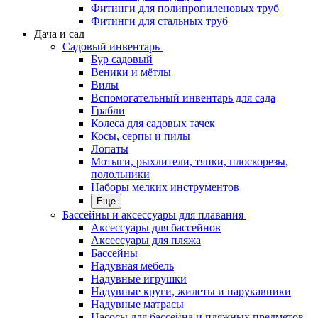
Фитинги для полипропиленовых труб
Фитинги для стальных труб
Дача и сад
Садовый инвентарь
Бур садовый
Веники и мётлы
Вилы
Вспомогательный инвентарь для сада
Грабли
Колеса для садовых тачек
Косы, серпы и пилы
Лопаты
Мотыги, рыхлители, тяпки, плоскорезы,
полольники
Наборы мелких инструментов
Еще
Бассейны и аксессуары для плавания
Аксессуары для бассейнов
Аксессуары для пляжа
Бассейны
Надувная мебель
Надувные игрушки
Надувные круги, жилеты и нарукавники
Надувные матрасы
Насосы для бассейна и пляжных предметов