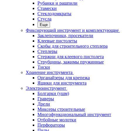
Рубанки и рашпили
Стамески
Стеклодомкраты
Стусла
Еще
Фиксирующий инструмент и комплектующие
Заклепочники, просекатели
Клеевые пистолеты
Скобы для строительного степлера
Степлеры
Стержни для клеевого пистолета
Струбцины, зажимы пружинные
Тиски
Хранение инструмента
Органайзеры для крепежа
Ящики для инструмента
Электроинструмент
Болгарки (ушм)
Граверы
Дрели
Миксеры строительные
Многофункциональный инструмент
Отбойные молотки
Перфораторы
Пилы