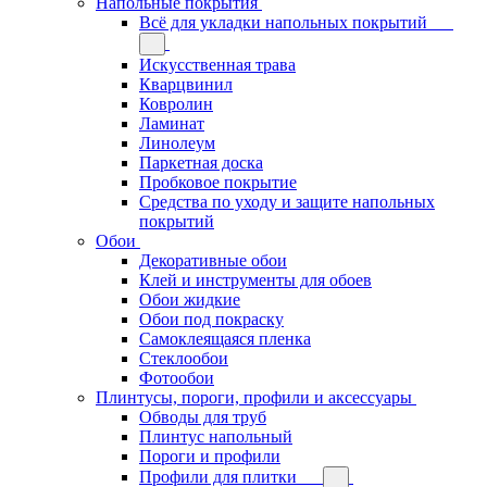
Напольные покрытия
Всё для укладки напольных покрытий
Искусственная трава
Кварцвинил
Ковролин
Ламинат
Линолеум
Паркетная доска
Пробковое покрытие
Средства по уходу и защите напольных
покрытий
Обои
Декоративные обои
Клей и инструменты для обоев
Обои жидкие
Обои под покраску
Самоклеящаяся пленка
Стеклообои
Фотообои
Плинтусы, пороги, профили и аксессуары
Обводы для труб
Плинтус напольный
Пороги и профили
Профили для плитки