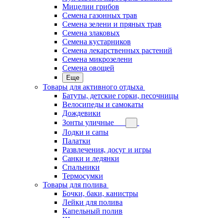
Мицелии грибов
Семена газонных трав
Семена зелени и пряных трав
Семена злаковых
Семена кустарников
Семена лекарственных растений
Семена микрозелени
Семена овощей
Еще
Товары для активного отдыха
Батуты, детские горки, песочницы
Велосипеды и самокаты
Дождевики
Зонты уличные
Лодки и сапы
Палатки
Развлечения, досуг и игры
Санки и ледянки
Спальники
Термосумки
Товары для полива
Бочки, баки, канистры
Лейки для полива
Капельный полив