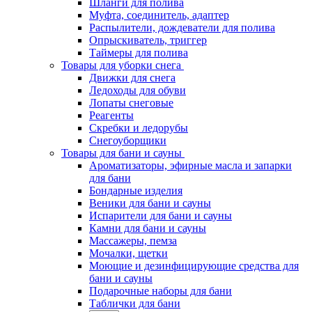
Шланги для полива
Муфта, соединитель, адаптер
Распылители, дождеватели для полива
Опрыскиватель, триггер
Таймеры для полива
Товары для уборки снега
Движки для снега
Ледоходы для обуви
Лопаты снеговые
Реагенты
Скребки и ледорубы
Снегоуборщики
Товары для бани и сауны
Ароматизаторы, эфирные масла и запарки
для бани
Бондарные изделия
Веники для бани и сауны
Испарители для бани и сауны
Камни для бани и сауны
Массажеры, пемза
Мочалки, щетки
Моющие и дезинфицирующие средства для
бани и сауны
Подарочные наборы для бани
Таблички для бани