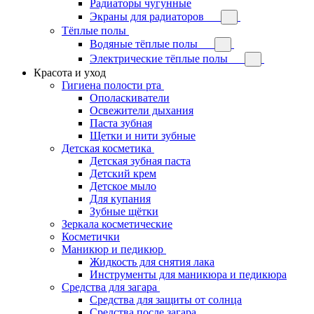
Радиаторы чугунные
Экраны для радиаторов
Тёплые полы
Водяные тёплые полы
Электрические тёплые полы
Красота и уход
Гигиена полости рта
Ополаскиватели
Освежители дыхания
Паста зубная
Щетки и нити зубные
Детская косметика
Детская зубная паста
Детский крем
Детское мыло
Для купания
Зубные щётки
Зеркала косметические
Косметички
Маникюр и педикюр
Жидкость для снятия лака
Инструменты для маникюра и педикюра
Средства для загара
Средства для защиты от солнца
Средства после загара