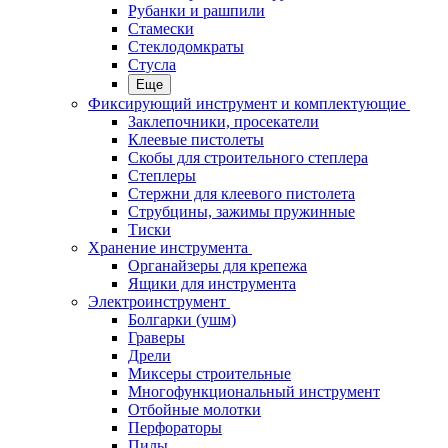
Рубанки и рашпили
Стамески
Стеклодомкраты
Стусла
Еще
Фиксирующий инструмент и комплектующие
Заклепочники, просекатели
Клеевые пистолеты
Скобы для строительного степлера
Степлеры
Стержни для клеевого пистолета
Струбцины, зажимы пружинные
Тиски
Хранение инструмента
Органайзеры для крепежа
Ящики для инструмента
Электроинструмент
Болгарки (ушм)
Граверы
Дрели
Миксеры строительные
Многофункциональный инструмент
Отбойные молотки
Перфораторы
Пилы