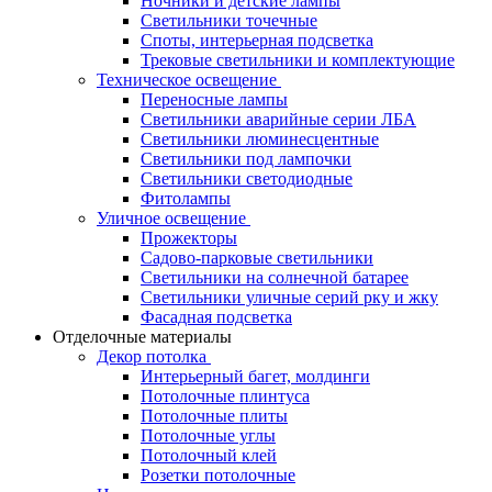
Ночники и детские лампы
Светильники точечные
Споты, интерьерная подсветка
Трековые светильники и комплектующие
Техническое освещение
Переносные лампы
Светильники аварийные серии ЛБА
Светильники люминесцентные
Светильники под лампочки
Светильники светодиодные
Фитолампы
Уличное освещение
Прожекторы
Садово-парковые светильники
Светильники на солнечной батарее
Светильники уличные серий рку и жку
Фасадная подсветка
Отделочные материалы
Декор потолка
Интерьерный багет, молдинги
Потолочные плинтуса
Потолочные плиты
Потолочные углы
Потолочный клей
Розетки потолочные