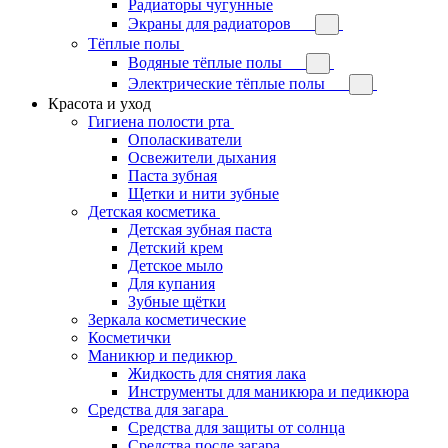
Радиаторы чугунные
Экраны для радиаторов
Тёплые полы
Водяные тёплые полы
Электрические тёплые полы
Красота и уход
Гигиена полости рта
Ополаскиватели
Освежители дыхания
Паста зубная
Щетки и нити зубные
Детская косметика
Детская зубная паста
Детский крем
Детское мыло
Для купания
Зубные щётки
Зеркала косметические
Косметички
Маникюр и педикюр
Жидкость для снятия лака
Инструменты для маникюра и педикюра
Средства для загара
Средства для защиты от солнца
Средства после загара