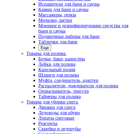
Испарители для бани и сауны
Камни для бани и сауны
Массажеры, пемза
Мочалки, щетки
Моющие и дезинфицирующие средства для
бани и сауны
Подарочные наборы для бани
Таблички для бани
Еще
Товары для полива
Бочки, баки, канистры
Лейки для полива
Капельный полив
Шланги для полива
Муфта, соединитель, адаптер
Распылители, дождеватели для полива
Опрыскиватель, триггер
Таймеры для полива
Товары для уборки снега
Движки для снега
Ледоходы для обуви
Лопаты снеговые
Реагенты
Скребки и ледорубы