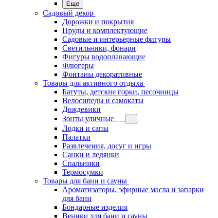
Еще
Садовый декор
Дорожки и покрытия
Пруды и комплектующие
Садовые и интерьерные фигуры
Светильники, фонари
Фигуры водоплавающие
Флюгеры
Фонтаны декоративные
Товары для активного отдыха
Батуты, детские горки, песочницы
Велосипеды и самокаты
Дождевики
Зонты уличные
Лодки и сапы
Палатки
Развлечения, досуг и игры
Санки и ледянки
Спальники
Термосумки
Товары для бани и сауны
Ароматизаторы, эфирные масла и запарки
для бани
Бондарные изделия
Веники для бани и сауны