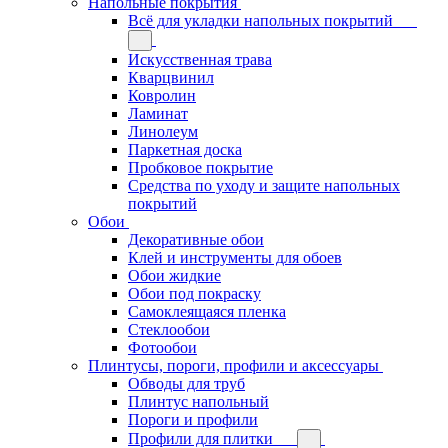
Напольные покрытия
Всё для укладки напольных покрытий
Искусственная трава
Кварцвинил
Ковролин
Ламинат
Линолеум
Паркетная доска
Пробковое покрытие
Средства по уходу и защите напольных
покрытий
Обои
Декоративные обои
Клей и инструменты для обоев
Обои жидкие
Обои под покраску
Самоклеящаяся пленка
Стеклообои
Фотообои
Плинтусы, пороги, профили и аксессуары
Обводы для труб
Плинтус напольный
Пороги и профили
Профили для плитки