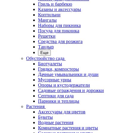
Гриль и барбекю
Казаны и аксессуары
Коптильни
Мангалы
Наборы для пикника
Посуда для пикника
Решетки
Средства для розжига
Тандыр
Еще
Обустройство сада
Биотуалеты
Грядки, компостеры
Дачные умывальники и души
Мусорные урны
Опоры и кустодержатели
Садовые ограждения и дорожки
Септики для сада
Парники и теплицы
Растения
Аксессуары для цветов
Букеты
Водные растения
Комнатные растения и цветы