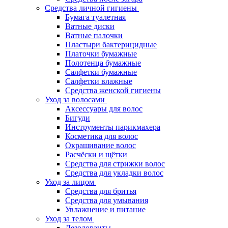
Средства личной гигиены
Бумага туалетная
Ватные диски
Ватные палочки
Пластыри бактерицидные
Платочки бумажные
Полотенца бумажные
Салфетки бумажные
Салфетки влажные
Средства женской гигиены
Уход за волосами
Аксессуары для волос
Бигуди
Инструменты парикмахера
Косметика для волос
Окрашивание волос
Расчёски и щётки
Средства для стрижки волос
Средства для укладки волос
Уход за лицом
Средства для бритья
Средства для умывания
Увлажнение и питание
Уход за телом
Дезодоранты