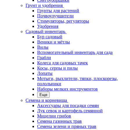
Снегоуборщики
Грунт и удобрения
Грунты для растений
Почвоулучшители
Стимуляторы, регуляторы
Удобрения
Садовый инвентарь
Бур садовый
Веники и мётлы
Вилы
Вспомогательный инвентарь для сада
Грабли
Колеса для садовых тачек
Косы, серпы и пилы
Лопаты
Мотыги, рыхлители, тяпки, плоскорезы,
полольники
Наборы мелких инструментов
Еще
Семена и корневища
Аксессуары для посадки семян
Лук севок и картофель семянной
Мицелии грибов
Семена газонных трав
Семена зелени и пряных трав