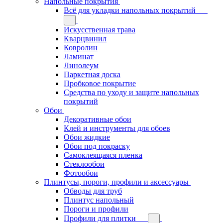
Напольные покрытия
Всё для укладки напольных покрытий
Искусственная трава
Кварцвинил
Ковролин
Ламинат
Линолеум
Паркетная доска
Пробковое покрытие
Средства по уходу и защите напольных
покрытий
Обои
Декоративные обои
Клей и инструменты для обоев
Обои жидкие
Обои под покраску
Самоклеящаяся пленка
Стеклообои
Фотообои
Плинтусы, пороги, профили и аксессуары
Обводы для труб
Плинтус напольный
Пороги и профили
Профили для плитки