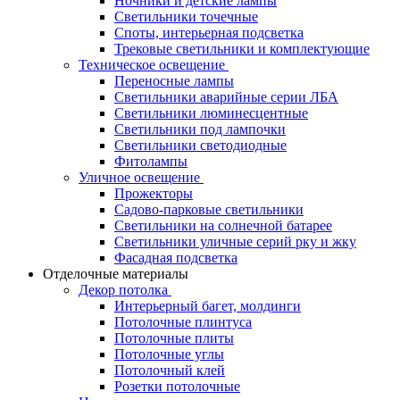
Ночники и детские лампы
Светильники точечные
Споты, интерьерная подсветка
Трековые светильники и комплектующие
Техническое освещение
Переносные лампы
Светильники аварийные серии ЛБА
Светильники люминесцентные
Светильники под лампочки
Светильники светодиодные
Фитолампы
Уличное освещение
Прожекторы
Садово-парковые светильники
Светильники на солнечной батарее
Светильники уличные серий рку и жку
Фасадная подсветка
Отделочные материалы
Декор потолка
Интерьерный багет, молдинги
Потолочные плинтуса
Потолочные плиты
Потолочные углы
Потолочный клей
Розетки потолочные