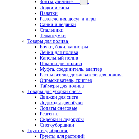
Зонты уличные
Лодки и сапы
Палатки
Развлечения, досуг и игры
Санки и ледянки
Спальники
Термосумки
Товары для полива
Бочки, баки, канистры
Лейки для полива
Капельный полив
Шланги для полива
Муфта, соединитель, адаптер
Распылители, дождеватели для полива
Опрыскиватель, триггер
Таймеры для полива
Товары для уборки снега
Движки для снега
Ледоходы для обуви
Лопаты снеговые
Реагенты
Скребки и ледорубы
Снегоуборщики
Грунт и удобрения
Грунты для растений