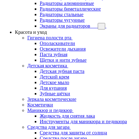
Радиаторы алюминиевые
Радиаторы биметаллические
Радиаторы стальные
Радиаторы чугунные
Экраны для радиаторов
Красота и уход
Гигиена полости рта
Ополаскиватели
Освежители дыхания
Паста зубная
Щетки и нити зубные
Детская косметика
Детская зубная паста
Детский крем
Детское мыло
Для купания
Зубные щётки
Зеркала косметические
Косметички
Маникюр и педикюр
Жидкость для снятия лака
Инструменты для маникюра и педикюра
Средства для загара
Средства для защиты от солнца
Средства после загара