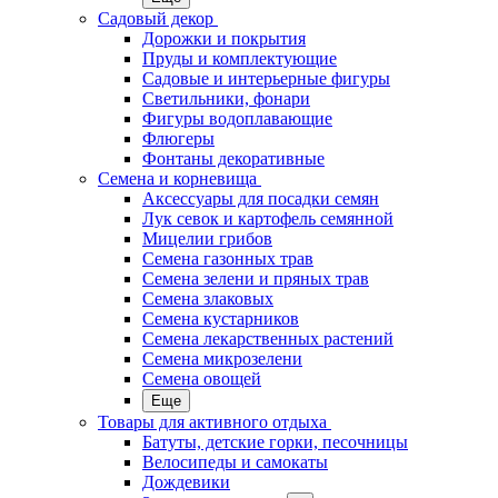
Садовый декор
Дорожки и покрытия
Пруды и комплектующие
Садовые и интерьерные фигуры
Светильники, фонари
Фигуры водоплавающие
Флюгеры
Фонтаны декоративные
Семена и корневища
Аксессуары для посадки семян
Лук севок и картофель семянной
Мицелии грибов
Семена газонных трав
Семена зелени и пряных трав
Семена злаковых
Семена кустарников
Семена лекарственных растений
Семена микрозелени
Семена овощей
Еще
Товары для активного отдыха
Батуты, детские горки, песочницы
Велосипеды и самокаты
Дождевики