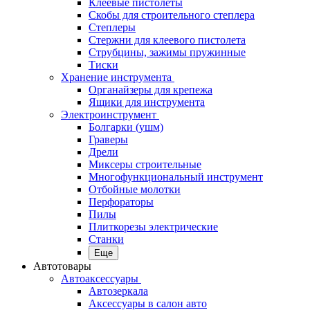
Клеевые пистолеты
Скобы для строительного степлера
Степлеры
Стержни для клеевого пистолета
Струбцины, зажимы пружинные
Тиски
Хранение инструмента
Органайзеры для крепежа
Ящики для инструмента
Электроинструмент
Болгарки (ушм)
Граверы
Дрели
Миксеры строительные
Многофункциональный инструмент
Отбойные молотки
Перфораторы
Пилы
Плиткорезы электрические
Станки
Еще
Автотовары
Автоаксессуары
Автозеркала
Аксессуары в салон авто