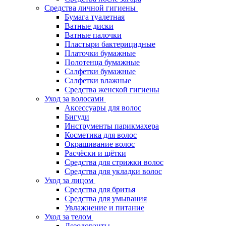
Средства личной гигиены
Бумага туалетная
Ватные диски
Ватные палочки
Пластыри бактерицидные
Платочки бумажные
Полотенца бумажные
Салфетки бумажные
Салфетки влажные
Средства женской гигиены
Уход за волосами
Аксессуары для волос
Бигуди
Инструменты парикмахера
Косметика для волос
Окрашивание волос
Расчёски и щётки
Средства для стрижки волос
Средства для укладки волос
Уход за лицом
Средства для бритья
Средства для умывания
Увлажнение и питание
Уход за телом
Дезодоранты