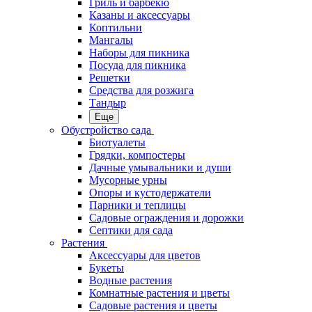
Гриль и барбекю
Казаны и аксессуары
Коптильни
Мангалы
Наборы для пикника
Посуда для пикника
Решетки
Средства для розжига
Тандыр
Еще
Обустройство сада
Биотуалеты
Грядки, компостеры
Дачные умывальники и души
Мусорные урны
Опоры и кустодержатели
Парники и теплицы
Садовые ограждения и дорожки
Септики для сада
Растения
Аксессуары для цветов
Букеты
Водные растения
Комнатные растения и цветы
Садовые растения и цветы