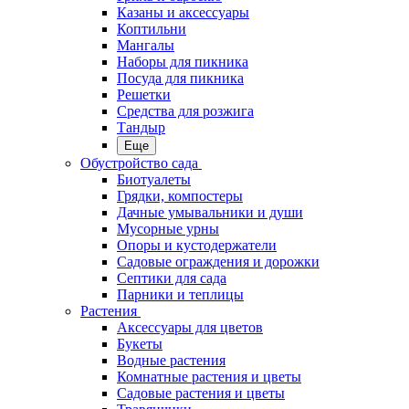
Казаны и аксессуары
Коптильни
Мангалы
Наборы для пикника
Посуда для пикника
Решетки
Средства для розжига
Тандыр
Еще
Обустройство сада
Биотуалеты
Грядки, компостеры
Дачные умывальники и души
Мусорные урны
Опоры и кустодержатели
Садовые ограждения и дорожки
Септики для сада
Парники и теплицы
Растения
Аксессуары для цветов
Букеты
Водные растения
Комнатные растения и цветы
Садовые растения и цветы