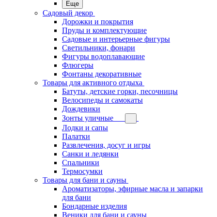
Еще
Садовый декор
Дорожки и покрытия
Пруды и комплектующие
Садовые и интерьерные фигуры
Светильники, фонари
Фигуры водоплавающие
Флюгеры
Фонтаны декоративные
Товары для активного отдыха
Батуты, детские горки, песочницы
Велосипеды и самокаты
Дождевики
Зонты уличные
Лодки и сапы
Палатки
Развлечения, досуг и игры
Санки и ледянки
Спальники
Термосумки
Товары для бани и сауны
Ароматизаторы, эфирные масла и запарки
для бани
Бондарные изделия
Веники для бани и сауны