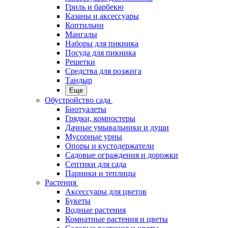
Гриль и барбекю
Казаны и аксессуары
Коптильни
Мангалы
Наборы для пикника
Посуда для пикника
Решетки
Средства для розжига
Тандыр
Еще
Обустройство сада
Биотуалеты
Грядки, компостеры
Дачные умывальники и души
Мусорные урны
Опоры и кустодержатели
Садовые ограждения и дорожки
Септики для сада
Парники и теплицы
Растения
Аксессуары для цветов
Букеты
Водные растения
Комнатные растения и цветы