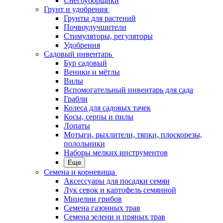
Снегоуборщики
Грунт и удобрения
Грунты для растений
Почвоулучшители
Стимуляторы, регуляторы
Удобрения
Садовый инвентарь
Бур садовый
Веники и мётлы
Вилы
Вспомогательный инвентарь для сада
Грабли
Колеса для садовых тачек
Косы, серпы и пилы
Лопаты
Мотыги, рыхлители, тяпки, плоскорезы,
полольники
Наборы мелких инструментов
Еще
Семена и корневища
Аксессуары для посадки семян
Лук севок и картофель семянной
Мицелии грибов
Семена газонных трав
Семена зелени и пряных трав