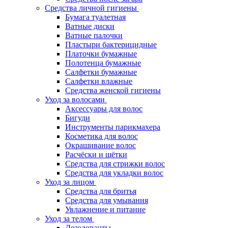
Средства личной гигиены
Бумага туалетная
Ватные диски
Ватные палочки
Пластыри бактерицидные
Платочки бумажные
Полотенца бумажные
Салфетки бумажные
Салфетки влажные
Средства женской гигиены
Уход за волосами
Аксессуары для волос
Бигуди
Инструменты парикмахера
Косметика для волос
Окрашивание волос
Расчёски и щётки
Средства для стрижки волос
Средства для укладки волос
Уход за лицом
Средства для бритья
Средства для умывания
Увлажнение и питание
Уход за телом
Дезодоранты