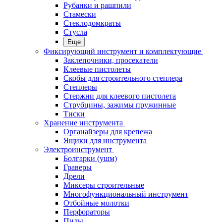
Рубанки и рашпили
Стамески
Стеклодомкраты
Стусла
Еще
Фиксирующий инструмент и комплектующие
Заклепочники, просекатели
Клеевые пистолеты
Скобы для строительного степлера
Степлеры
Стержни для клеевого пистолета
Струбцины, зажимы пружинные
Тиски
Хранение инструмента
Органайзеры для крепежа
Ящики для инструмента
Электроинструмент
Болгарки (ушм)
Граверы
Дрели
Миксеры строительные
Многофункциональный инструмент
Отбойные молотки
Перфораторы
Пилы