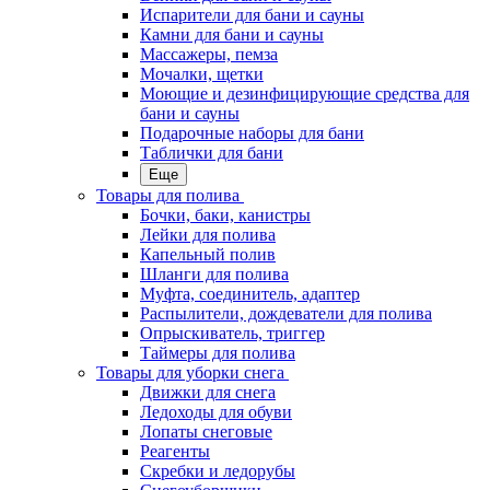
Испарители для бани и сауны
Камни для бани и сауны
Массажеры, пемза
Мочалки, щетки
Моющие и дезинфицирующие средства для
бани и сауны
Подарочные наборы для бани
Таблички для бани
Еще
Товары для полива
Бочки, баки, канистры
Лейки для полива
Капельный полив
Шланги для полива
Муфта, соединитель, адаптер
Распылители, дождеватели для полива
Опрыскиватель, триггер
Таймеры для полива
Товары для уборки снега
Движки для снега
Ледоходы для обуви
Лопаты снеговые
Реагенты
Скребки и ледорубы