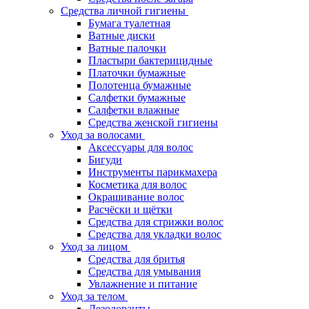
Средства личной гигиены
Бумага туалетная
Ватные диски
Ватные палочки
Пластыри бактерицидные
Платочки бумажные
Полотенца бумажные
Салфетки бумажные
Салфетки влажные
Средства женской гигиены
Уход за волосами
Аксессуары для волос
Бигуди
Инструменты парикмахера
Косметика для волос
Окрашивание волос
Расчёски и щётки
Средства для стрижки волос
Средства для укладки волос
Уход за лицом
Средства для бритья
Средства для умывания
Увлажнение и питание
Уход за телом
Дезодоранты