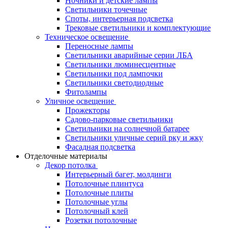
Ночники и детские лампы
Светильники точечные
Споты, интерьерная подсветка
Трековые светильники и комплектующие
Техническое освещение
Переносные лампы
Светильники аварийные серии ЛБА
Светильники люминесцентные
Светильники под лампочки
Светильники светодиодные
Фитолампы
Уличное освещение
Прожекторы
Садово-парковые светильники
Светильники на солнечной батарее
Светильники уличные серий рку и жку
Фасадная подсветка
Отделочные материалы
Декор потолка
Интерьерный багет, молдинги
Потолочные плинтуса
Потолочные плиты
Потолочные углы
Потолочный клей
Розетки потолочные