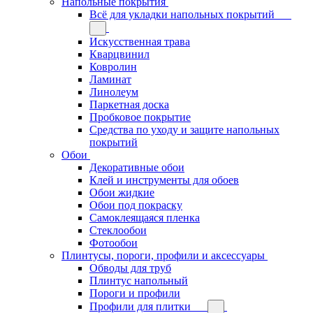
Напольные покрытия
Всё для укладки напольных покрытий
Искусственная трава
Кварцвинил
Ковролин
Ламинат
Линолеум
Паркетная доска
Пробковое покрытие
Средства по уходу и защите напольных
покрытий
Обои
Декоративные обои
Клей и инструменты для обоев
Обои жидкие
Обои под покраску
Самоклеящаяся пленка
Стеклообои
Фотообои
Плинтусы, пороги, профили и аксессуары
Обводы для труб
Плинтус напольный
Пороги и профили
Профили для плитки