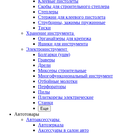
Клеевые пистолеты
Скобы для строительного степлера
Степлеры
Стержни для клеевого пистолета
Струбцины, зажимы пружинные
Тиски
Хранение инструмента
Органайзеры для крепежа
Ящики для инструмента
Электроинструмент
Болгарки (ушм)
Граверы
Дрели
Миксеры строительные
Многофункциональный инструмент
Отбойные молотки
Перфораторы
Пилы
Плиткорезы электрические
Станки
Еще
Автотовары
Автоаксессуары
Автозеркала
Аксессуары в салон авто