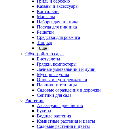
Гриль и барбекю
Казаны и аксессуары
Коптильни
Мангалы
Наборы для пикника
Посуда для пикника
Решетки
Средства для розжига
Тандыр
Еще
Обустройство сада
Биотуалеты
Грядки, компостеры
Дачные умывальники и души
Мусорные урны
Опоры и кустодержатели
Парники и теплицы
Садовые ограждения и дорожки
Септики для сада
Растения
Аксессуары для цветов
Букеты
Водные растения
Комнатные растения и цветы
Садовые растения и цветы