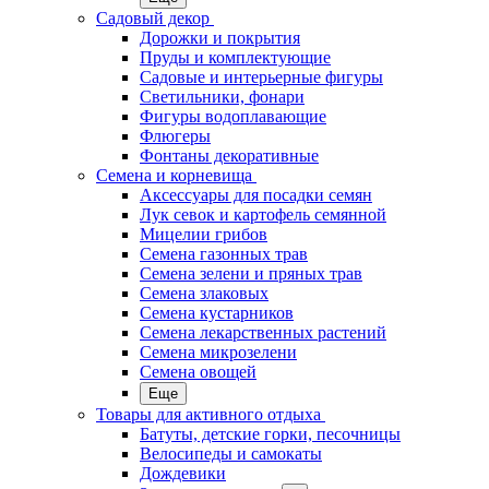
Садовый декор
Дорожки и покрытия
Пруды и комплектующие
Садовые и интерьерные фигуры
Светильники, фонари
Фигуры водоплавающие
Флюгеры
Фонтаны декоративные
Семена и корневища
Аксессуары для посадки семян
Лук севок и картофель семянной
Мицелии грибов
Семена газонных трав
Семена зелени и пряных трав
Семена злаковых
Семена кустарников
Семена лекарственных растений
Семена микрозелени
Семена овощей
Еще
Товары для активного отдыха
Батуты, детские горки, песочницы
Велосипеды и самокаты
Дождевики