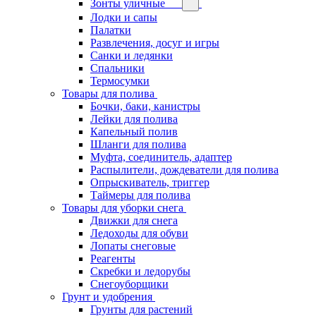
Зонты уличные
Лодки и сапы
Палатки
Развлечения, досуг и игры
Санки и ледянки
Спальники
Термосумки
Товары для полива
Бочки, баки, канистры
Лейки для полива
Капельный полив
Шланги для полива
Муфта, соединитель, адаптер
Распылители, дождеватели для полива
Опрыскиватель, триггер
Таймеры для полива
Товары для уборки снега
Движки для снега
Ледоходы для обуви
Лопаты снеговые
Реагенты
Скребки и ледорубы
Снегоуборщики
Грунт и удобрения
Грунты для растений