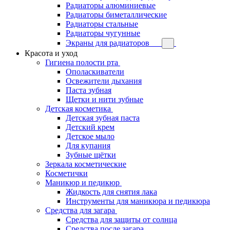
Радиаторы алюминиевые
Радиаторы биметаллические
Радиаторы стальные
Радиаторы чугунные
Экраны для радиаторов
Красота и уход
Гигиена полости рта
Ополаскиватели
Освежители дыхания
Паста зубная
Щетки и нити зубные
Детская косметика
Детская зубная паста
Детский крем
Детское мыло
Для купания
Зубные щётки
Зеркала косметические
Косметички
Маникюр и педикюр
Жидкость для снятия лака
Инструменты для маникюра и педикюра
Средства для загара
Средства для защиты от солнца
Средства после загара