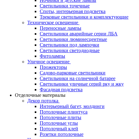
Ночники и детские лампы
Светильники точечные
Споты, интерьерная подсветка
Трековые светильники и комплектующие
Техническое освещение
Переносные лампы
Светильники аварийные серии ЛБА
Светильники люминесцентные
Светильники под лампочки
Светильники светодиодные
Фитолампы
Уличное освещение
Прожекторы
Садово-парковые светильники
Светильники на солнечной батарее
Светильники уличные серий рку и жку
Фасадная подсветка
Отделочные материалы
Декор потолка
Интерьерный багет, молдинги
Потолочные плинтуса
Потолочные плиты
Потолочные углы
Потолочный клей
Розетки потолочные