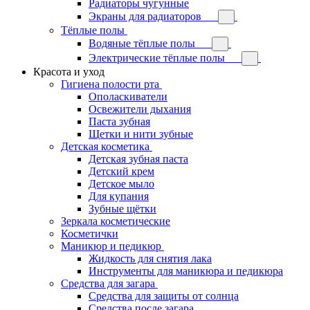
Радиаторы чугунные
Экраны для радиаторов
Тёплые полы
Водяные тёплые полы
Электрические тёплые полы
Красота и уход
Гигиена полости рта
Ополаскиватели
Освежители дыхания
Паста зубная
Щетки и нити зубные
Детская косметика
Детская зубная паста
Детский крем
Детское мыло
Для купания
Зубные щётки
Зеркала косметические
Косметички
Маникюр и педикюр
Жидкость для снятия лака
Инструменты для маникюра и педикюра
Средства для загара
Средства для защиты от солнца
Средства после загара