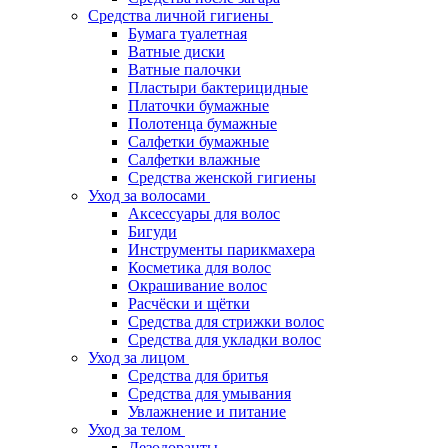
Средства личной гигиены
Бумага туалетная
Ватные диски
Ватные палочки
Пластыри бактерицидные
Платочки бумажные
Полотенца бумажные
Салфетки бумажные
Салфетки влажные
Средства женской гигиены
Уход за волосами
Аксессуары для волос
Бигуди
Инструменты парикмахера
Косметика для волос
Окрашивание волос
Расчёски и щётки
Средства для стрижки волос
Средства для укладки волос
Уход за лицом
Средства для бритья
Средства для умывания
Увлажнение и питание
Уход за телом
Дезодоранты