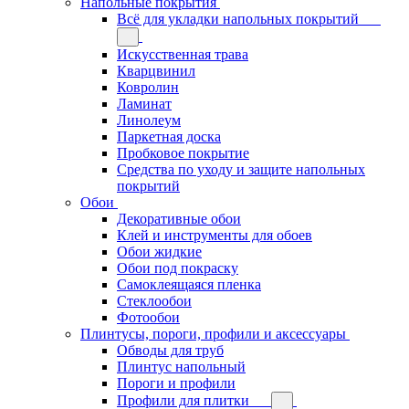
Напольные покрытия
Всё для укладки напольных покрытий
Искусственная трава
Кварцвинил
Ковролин
Ламинат
Линолеум
Паркетная доска
Пробковое покрытие
Средства по уходу и защите напольных
покрытий
Обои
Декоративные обои
Клей и инструменты для обоев
Обои жидкие
Обои под покраску
Самоклеящаяся пленка
Стеклообои
Фотообои
Плинтусы, пороги, профили и аксессуары
Обводы для труб
Плинтус напольный
Пороги и профили
Профили для плитки