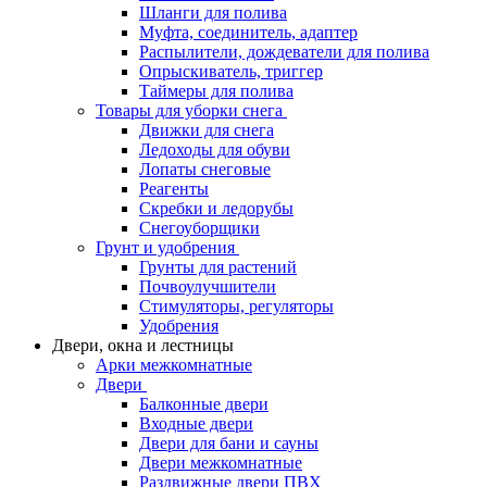
Шланги для полива
Муфта, соединитель, адаптер
Распылители, дождеватели для полива
Опрыскиватель, триггер
Таймеры для полива
Товары для уборки снега
Движки для снега
Ледоходы для обуви
Лопаты снеговые
Реагенты
Скребки и ледорубы
Снегоуборщики
Грунт и удобрения
Грунты для растений
Почвоулучшители
Стимуляторы, регуляторы
Удобрения
Двери, окна и лестницы
Арки межкомнатные
Двери
Балконные двери
Входные двери
Двери для бани и сауны
Двери межкомнатные
Раздвижные двери ПВХ