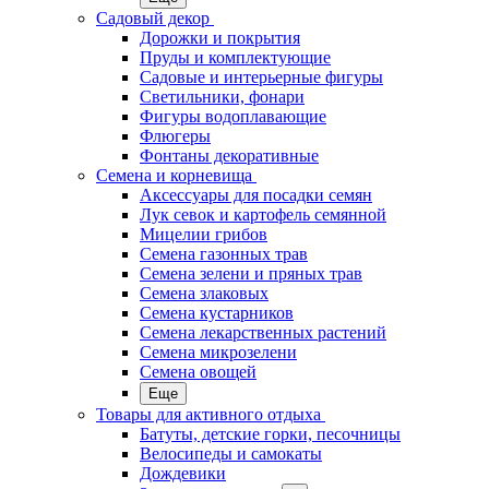
Садовый декор
Дорожки и покрытия
Пруды и комплектующие
Садовые и интерьерные фигуры
Светильники, фонари
Фигуры водоплавающие
Флюгеры
Фонтаны декоративные
Семена и корневища
Аксессуары для посадки семян
Лук севок и картофель семянной
Мицелии грибов
Семена газонных трав
Семена зелени и пряных трав
Семена злаковых
Семена кустарников
Семена лекарственных растений
Семена микрозелени
Семена овощей
Еще
Товары для активного отдыха
Батуты, детские горки, песочницы
Велосипеды и самокаты
Дождевики