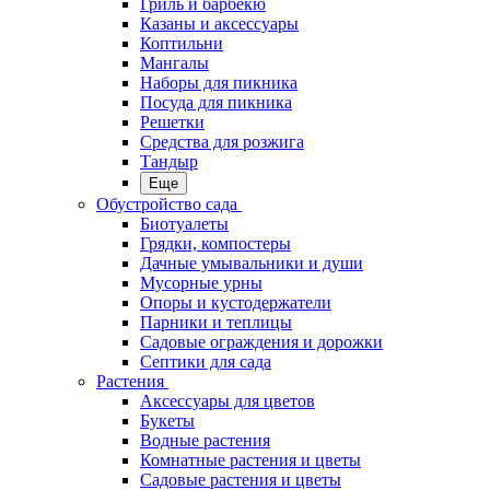
Гриль и барбекю
Казаны и аксессуары
Коптильни
Мангалы
Наборы для пикника
Посуда для пикника
Решетки
Средства для розжига
Тандыр
Еще
Обустройство сада
Биотуалеты
Грядки, компостеры
Дачные умывальники и души
Мусорные урны
Опоры и кустодержатели
Парники и теплицы
Садовые ограждения и дорожки
Септики для сада
Растения
Аксессуары для цветов
Букеты
Водные растения
Комнатные растения и цветы
Садовые растения и цветы