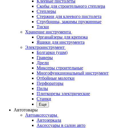
Клеевые пистолеты
Скобы для строительного степлера
Степлеры
Стержни для клеевого пистолета
Струбцины, зажимы пружинные
Тиски
Хранение инструмента
Органайзеры для крепежа
Ящики для инструмента
Электроинструмент
Болгарки (ушм)
Граверы
Дрели
Миксеры строительные
Многофункциональный инструмент
Отбойные молотки
Перфораторы
Пилы
Плиткорезы электрические
Станки
Еще
Автотовары
Автоаксессуары
Автозеркала
Аксессуары в салон авто