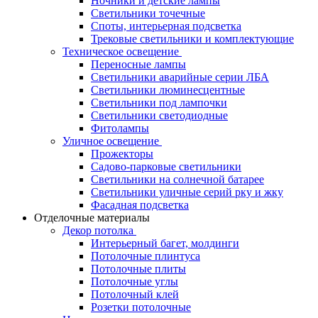
Ночники и детские лампы
Светильники точечные
Споты, интерьерная подсветка
Трековые светильники и комплектующие
Техническое освещение
Переносные лампы
Светильники аварийные серии ЛБА
Светильники люминесцентные
Светильники под лампочки
Светильники светодиодные
Фитолампы
Уличное освещение
Прожекторы
Садово-парковые светильники
Светильники на солнечной батарее
Светильники уличные серий рку и жку
Фасадная подсветка
Отделочные материалы
Декор потолка
Интерьерный багет, молдинги
Потолочные плинтуса
Потолочные плиты
Потолочные углы
Потолочный клей
Розетки потолочные