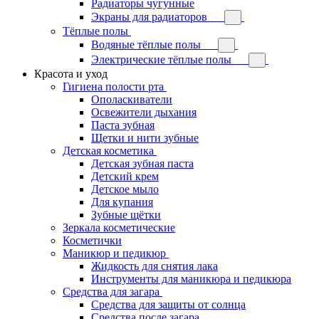
Радиаторы чугунные
Экраны для радиаторов
Тёплые полы
Водяные тёплые полы
Электрические тёплые полы
Красота и уход
Гигиена полости рта
Ополаскиватели
Освежители дыхания
Паста зубная
Щетки и нити зубные
Детская косметика
Детская зубная паста
Детский крем
Детское мыло
Для купания
Зубные щётки
Зеркала косметические
Косметички
Маникюр и педикюр
Жидкость для снятия лака
Инструменты для маникюра и педикюра
Средства для загара
Средства для защиты от солнца
Средства после загара