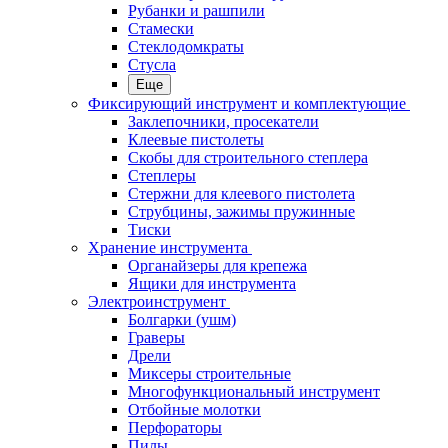
Рубанки и рашпили
Стамески
Стеклодомкраты
Стусла
Еще
Фиксирующий инструмент и комплектующие
Заклепочники, просекатели
Клеевые пистолеты
Скобы для строительного степлера
Степлеры
Стержни для клеевого пистолета
Струбцины, зажимы пружинные
Тиски
Хранение инструмента
Органайзеры для крепежа
Ящики для инструмента
Электроинструмент
Болгарки (ушм)
Граверы
Дрели
Миксеры строительные
Многофункциональный инструмент
Отбойные молотки
Перфораторы
Пилы