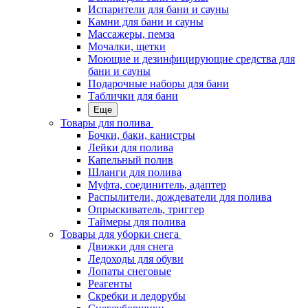
Испарители для бани и сауны
Камни для бани и сауны
Массажеры, пемза
Мочалки, щетки
Моющие и дезинфицирующие средства для
бани и сауны
Подарочные наборы для бани
Таблички для бани
Еще
Товары для полива
Бочки, баки, канистры
Лейки для полива
Капельный полив
Шланги для полива
Муфта, соединитель, адаптер
Распылители, дождеватели для полива
Опрыскиватель, триггер
Таймеры для полива
Товары для уборки снега
Движки для снега
Ледоходы для обуви
Лопаты снеговые
Реагенты
Скребки и ледорубы