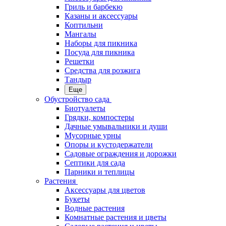
Гриль и барбекю
Казаны и аксессуары
Коптильни
Мангалы
Наборы для пикника
Посуда для пикника
Решетки
Средства для розжига
Тандыр
Еще
Обустройство сада
Биотуалеты
Грядки, компостеры
Дачные умывальники и души
Мусорные урны
Опоры и кустодержатели
Садовые ограждения и дорожки
Септики для сада
Парники и теплицы
Растения
Аксессуары для цветов
Букеты
Водные растения
Комнатные растения и цветы