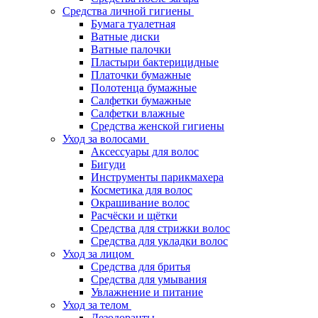
Средства личной гигиены
Бумага туалетная
Ватные диски
Ватные палочки
Пластыри бактерицидные
Платочки бумажные
Полотенца бумажные
Салфетки бумажные
Салфетки влажные
Средства женской гигиены
Уход за волосами
Аксессуары для волос
Бигуди
Инструменты парикмахера
Косметика для волос
Окрашивание волос
Расчёски и щётки
Средства для стрижки волос
Средства для укладки волос
Уход за лицом
Средства для бритья
Средства для умывания
Увлажнение и питание
Уход за телом
Дезодоранты