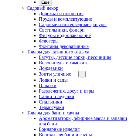
Еще
Садовый декор
Дорожки и покрытия
Пруды и комплектующие
Садовые и интерьерные фигуры
Светильники, фонари
Фигуры водоплавающие
Флюгеры
Фонтаны декоративные
Товары для активного отдыха
Батуты, детские горки, песочницы
Велосипеды и самокаты
Дождевики
Зонты уличные
Лодки и сапы
Палатки
Развлечения, досуг и игры
Санки и ледянки
Спальники
Термосумки
Товары для бани и сауны
Ароматизаторы, эфирные масла и запарки
для бани
Бондарные изделия
Веники для бани и сауны