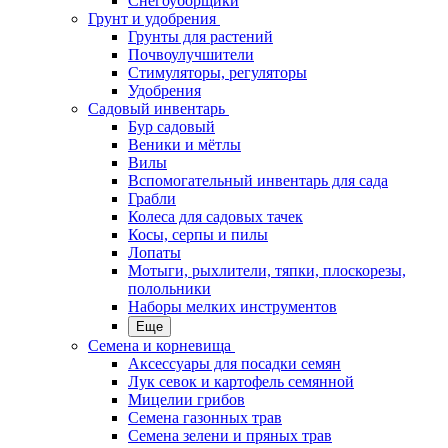
Снегоуборщики
Грунт и удобрения
Грунты для растений
Почвоулучшители
Стимуляторы, регуляторы
Удобрения
Садовый инвентарь
Бур садовый
Веники и мётлы
Вилы
Вспомогательный инвентарь для сада
Грабли
Колеса для садовых тачек
Косы, серпы и пилы
Лопаты
Мотыги, рыхлители, тяпки, плоскорезы,
полольники
Наборы мелких инструментов
Еще
Семена и корневища
Аксессуары для посадки семян
Лук севок и картофель семянной
Мицелии грибов
Семена газонных трав
Семена зелени и пряных трав