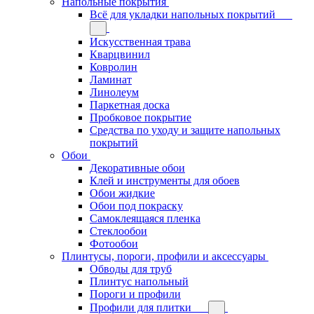
Напольные покрытия
Всё для укладки напольных покрытий
Искусственная трава
Кварцвинил
Ковролин
Ламинат
Линолеум
Паркетная доска
Пробковое покрытие
Средства по уходу и защите напольных
покрытий
Обои
Декоративные обои
Клей и инструменты для обоев
Обои жидкие
Обои под покраску
Самоклеящаяся пленка
Стеклообои
Фотообои
Плинтусы, пороги, профили и аксессуары
Обводы для труб
Плинтус напольный
Пороги и профили
Профили для плитки