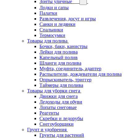
Зонты уличные
Лодки и сапы
Палатки
Развлечения, досуг и игры
Санки и ледянки
Спальники
Термосумки
Товары для полива
Бочки, баки, канистры
Лейки для полива
Капельный полив
Шланги для полива
Муфта, соединитель, адаптер
Распылители, дождеватели для полива
Опрыскиватель, триггер
Таймеры для полива
Товары для уборки снега
Движки для снега
Ледоходы для обуви
Лопаты снеговые
Реагенты
Скребки и ледорубы
Снегоуборщики
Грунт и удобрения
Грунты для растений