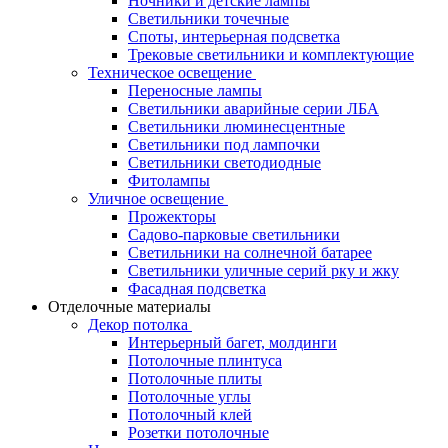
Ночники и детские лампы
Светильники точечные
Споты, интерьерная подсветка
Трековые светильники и комплектующие
Техническое освещение
Переносные лампы
Светильники аварийные серии ЛБА
Светильники люминесцентные
Светильники под лампочки
Светильники светодиодные
Фитолампы
Уличное освещение
Прожекторы
Садово-парковые светильники
Светильники на солнечной батарее
Светильники уличные серий рку и жку
Фасадная подсветка
Отделочные материалы
Декор потолка
Интерьерный багет, молдинги
Потолочные плинтуса
Потолочные плиты
Потолочные углы
Потолочный клей
Розетки потолочные