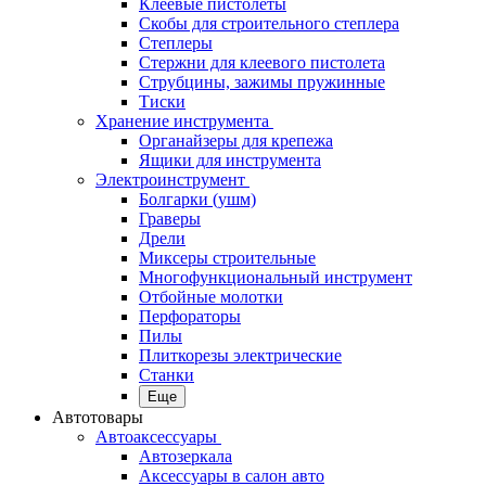
Клеевые пистолеты
Скобы для строительного степлера
Степлеры
Стержни для клеевого пистолета
Струбцины, зажимы пружинные
Тиски
Хранение инструмента
Органайзеры для крепежа
Ящики для инструмента
Электроинструмент
Болгарки (ушм)
Граверы
Дрели
Миксеры строительные
Многофункциональный инструмент
Отбойные молотки
Перфораторы
Пилы
Плиткорезы электрические
Станки
Еще
Автотовары
Автоаксессуары
Автозеркала
Аксессуары в салон авто