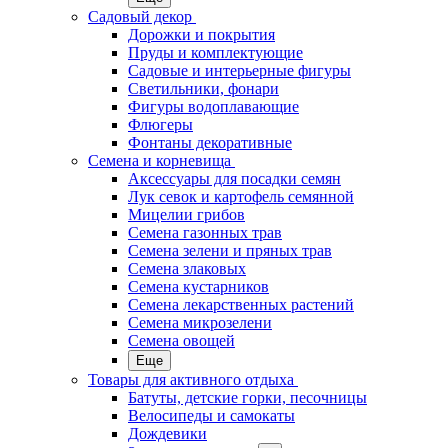
Садовый декор
Дорожки и покрытия
Пруды и комплектующие
Садовые и интерьерные фигуры
Светильники, фонари
Фигуры водоплавающие
Флюгеры
Фонтаны декоративные
Семена и корневища
Аксессуары для посадки семян
Лук севок и картофель семянной
Мицелии грибов
Семена газонных трав
Семена зелени и пряных трав
Семена злаковых
Семена кустарников
Семена лекарственных растений
Семена микрозелени
Семена овощей
Еще
Товары для активного отдыха
Батуты, детские горки, песочницы
Велосипеды и самокаты
Дождевики