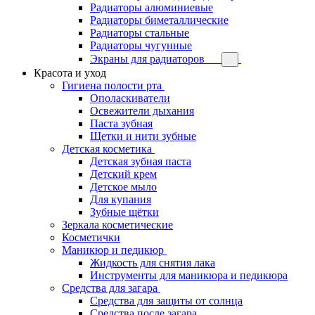
Радиаторы алюминиевые
Радиаторы биметаллические
Радиаторы стальные
Радиаторы чугунные
Экраны для радиаторов
Красота и уход
Гигиена полости рта
Ополаскиватели
Освежители дыхания
Паста зубная
Щетки и нити зубные
Детская косметика
Детская зубная паста
Детский крем
Детское мыло
Для купания
Зубные щётки
Зеркала косметические
Косметички
Маникюр и педикюр
Жидкость для снятия лака
Инструменты для маникюра и педикюра
Средства для загара
Средства для защиты от солнца
Средства после загара