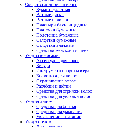
Средства личной гигиены
Бумага туалетная
Ватные диски
Ватные палочки
Пластыри бактерицидные
Платочки бумажные
Полотенца бумажные
Салфетки бумажные
Салфетки влажные
Средства женской гигиены
Уход за волосами
Аксессуары для волос
Бигуди
Инструменты парикмахера
Косметика для волос
Окрашивание волос
Расчёски и щётки
Средства для стрижки волос
Средства для укладки волос
Уход за лицом
Средства для бритья
Средства для умывания
Увлажнение и питание
Уход за телом
Дезодоранты