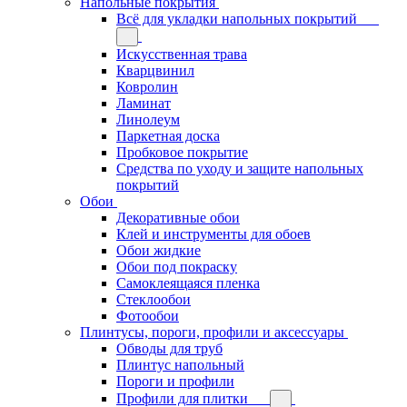
Напольные покрытия
Всё для укладки напольных покрытий
Искусственная трава
Кварцвинил
Ковролин
Ламинат
Линолеум
Паркетная доска
Пробковое покрытие
Средства по уходу и защите напольных
покрытий
Обои
Декоративные обои
Клей и инструменты для обоев
Обои жидкие
Обои под покраску
Самоклеящаяся пленка
Стеклообои
Фотообои
Плинтусы, пороги, профили и аксессуары
Обводы для труб
Плинтус напольный
Пороги и профили
Профили для плитки