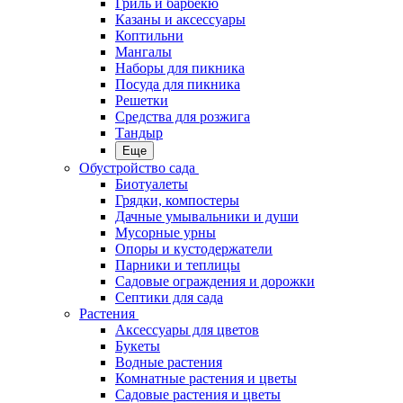
Гриль и барбекю
Казаны и аксессуары
Коптильни
Мангалы
Наборы для пикника
Посуда для пикника
Решетки
Средства для розжига
Тандыр
Еще
Обустройство сада
Биотуалеты
Грядки, компостеры
Дачные умывальники и души
Мусорные урны
Опоры и кустодержатели
Парники и теплицы
Садовые ограждения и дорожки
Септики для сада
Растения
Аксессуары для цветов
Букеты
Водные растения
Комнатные растения и цветы
Садовые растения и цветы