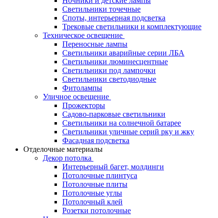
Ночники и детские лампы
Светильники точечные
Споты, интерьерная подсветка
Трековые светильники и комплектующие
Техническое освещение
Переносные лампы
Светильники аварийные серии ЛБА
Светильники люминесцентные
Светильники под лампочки
Светильники светодиодные
Фитолампы
Уличное освещение
Прожекторы
Садово-парковые светильники
Светильники на солнечной батарее
Светильники уличные серий рку и жку
Фасадная подсветка
Отделочные материалы
Декор потолка
Интерьерный багет, молдинги
Потолочные плинтуса
Потолочные плиты
Потолочные углы
Потолочный клей
Розетки потолочные