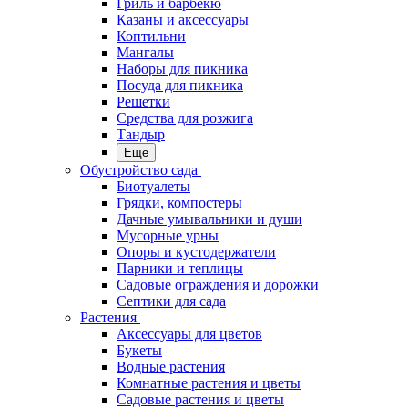
Гриль и барбекю
Казаны и аксессуары
Коптильни
Мангалы
Наборы для пикника
Посуда для пикника
Решетки
Средства для розжига
Тандыр
Еще
Обустройство сада
Биотуалеты
Грядки, компостеры
Дачные умывальники и души
Мусорные урны
Опоры и кустодержатели
Парники и теплицы
Садовые ограждения и дорожки
Септики для сада
Растения
Аксессуары для цветов
Букеты
Водные растения
Комнатные растения и цветы
Садовые растения и цветы