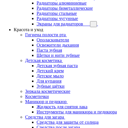
Радиаторы алюминиевые
Радиаторы биметаллические
Радиаторы стальные
Радиаторы чугунные
Экраны для радиаторов
Красота и уход
Гигиена полости рта
Ополаскиватели
Освежители дыхания
Паста зубная
Щетки и нити зубные
Детская косметика
Детская зубная паста
Детский крем
Детское мыло
Для купания
Зубные щётки
Зеркала косметические
Косметички
Маникюр и педикюр
Жидкость для снятия лака
Инструменты для маникюра и педикюра
Средства для загара
Средства для защиты от солнца
Средства после загара