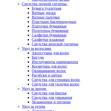
Средства личной гигиены
Бумага туалетная
Ватные диски
Ватные палочки
Пластыри бактерицидные
Платочки бумажные
Полотенца бумажные
Салфетки бумажные
Салфетки влажные
Средства женской гигиены
Уход за волосами
Аксессуары для волос
Бигуди
Инструменты парикмахера
Косметика для волос
Окрашивание волос
Расчёски и щётки
Средства для стрижки волос
Средства для укладки волос
Уход за лицом
Средства для бритья
Средства для умывания
Увлажнение и питание
Уход за телом
Дезодоранты