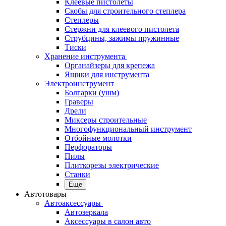
Клеевые пистолеты
Скобы для строительного степлера
Степлеры
Стержни для клеевого пистолета
Струбцины, зажимы пружинные
Тиски
Хранение инструмента
Органайзеры для крепежа
Ящики для инструмента
Электроинструмент
Болгарки (ушм)
Граверы
Дрели
Миксеры строительные
Многофункциональный инструмент
Отбойные молотки
Перфораторы
Пилы
Плиткорезы электрические
Станки
Еще
Автотовары
Автоаксессуары
Автозеркала
Аксессуары в салон авто