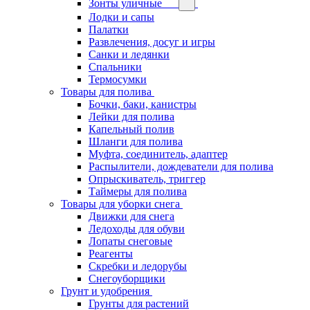
Зонты уличные
Лодки и сапы
Палатки
Развлечения, досуг и игры
Санки и ледянки
Спальники
Термосумки
Товары для полива
Бочки, баки, канистры
Лейки для полива
Капельный полив
Шланги для полива
Муфта, соединитель, адаптер
Распылители, дождеватели для полива
Опрыскиватель, триггер
Таймеры для полива
Товары для уборки снега
Движки для снега
Ледоходы для обуви
Лопаты снеговые
Реагенты
Скребки и ледорубы
Снегоуборщики
Грунт и удобрения
Грунты для растений