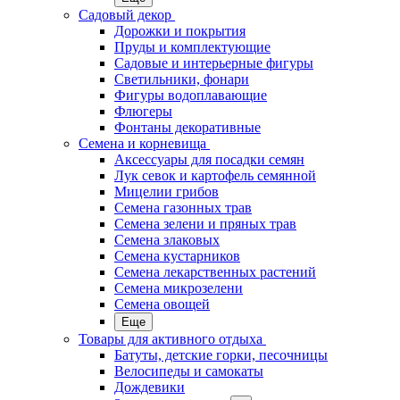
Садовый декор
Дорожки и покрытия
Пруды и комплектующие
Садовые и интерьерные фигуры
Светильники, фонари
Фигуры водоплавающие
Флюгеры
Фонтаны декоративные
Семена и корневища
Аксессуары для посадки семян
Лук севок и картофель семянной
Мицелии грибов
Семена газонных трав
Семена зелени и пряных трав
Семена злаковых
Семена кустарников
Семена лекарственных растений
Семена микрозелени
Семена овощей
Еще
Товары для активного отдыха
Батуты, детские горки, песочницы
Велосипеды и самокаты
Дождевики