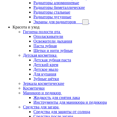
Радиаторы алюминиевые
Радиаторы биметаллические
Радиаторы стальные
Радиаторы чугунные
Экраны для радиаторов
Красота и уход
Гигиена полости рта
Ополаскиватели
Освежители дыхания
Паста зубная
Щетки и нити зубные
Детская косметика
Детская зубная паста
Детский крем
Детское мыло
Для купания
Зубные щётки
Зеркала косметические
Косметички
Маникюр и педикюр
Жидкость для снятия лака
Инструменты для маникюра и педикюра
Средства для загара
Средства для защиты от солнца
Средства после загара