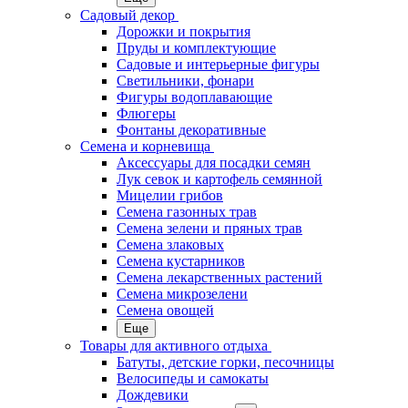
Садовый декор
Дорожки и покрытия
Пруды и комплектующие
Садовые и интерьерные фигуры
Светильники, фонари
Фигуры водоплавающие
Флюгеры
Фонтаны декоративные
Семена и корневища
Аксессуары для посадки семян
Лук севок и картофель семянной
Мицелии грибов
Семена газонных трав
Семена зелени и пряных трав
Семена злаковых
Семена кустарников
Семена лекарственных растений
Семена микрозелени
Семена овощей
Еще
Товары для активного отдыха
Батуты, детские горки, песочницы
Велосипеды и самокаты
Дождевики