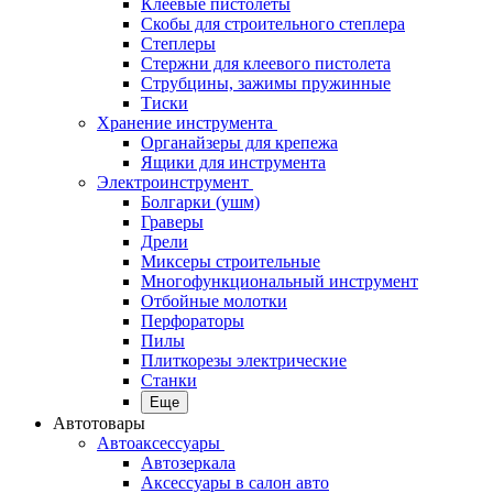
Клеевые пистолеты
Скобы для строительного степлера
Степлеры
Стержни для клеевого пистолета
Струбцины, зажимы пружинные
Тиски
Хранение инструмента
Органайзеры для крепежа
Ящики для инструмента
Электроинструмент
Болгарки (ушм)
Граверы
Дрели
Миксеры строительные
Многофункциональный инструмент
Отбойные молотки
Перфораторы
Пилы
Плиткорезы электрические
Станки
Еще
Автотовары
Автоаксессуары
Автозеркала
Аксессуары в салон авто