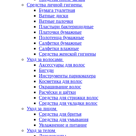
Средства личной гигиены
Бумага туалетная
Ватные диски
Ватные палочки
Пластыри бактерицидные
Платочки бумажные
Полотенца бумажные
Салфетки бумажные
Салфетки влажные
Средства женской гигиены
Уход за волосами
Аксессуары для волос
Бигуди
Инструменты парикмахера
Косметика для волос
Окрашивание волос
Расчёски и щётки
Средства для стрижки волос
Средства для укладки волос
Уход за лицом
Средства для бритья
Средства для умывания
Увлажнение и питание
Уход за телом
Дезодоранты