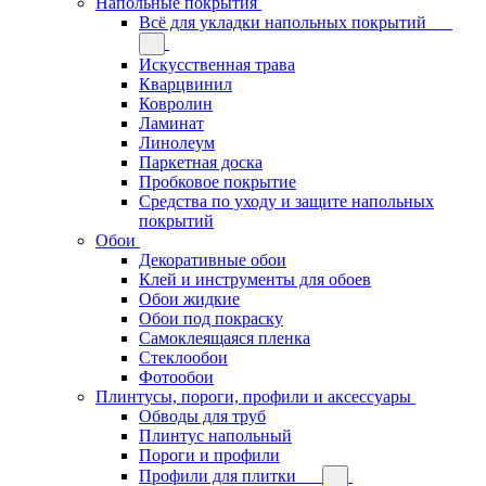
Напольные покрытия
Всё для укладки напольных покрытий
Искусственная трава
Кварцвинил
Ковролин
Ламинат
Линолеум
Паркетная доска
Пробковое покрытие
Средства по уходу и защите напольных
покрытий
Обои
Декоративные обои
Клей и инструменты для обоев
Обои жидкие
Обои под покраску
Самоклеящаяся пленка
Стеклообои
Фотообои
Плинтусы, пороги, профили и аксессуары
Обводы для труб
Плинтус напольный
Пороги и профили
Профили для плитки