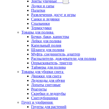
Зонты уличные
Лодки и сапы
Палатки
Развлечения, досуг и игры
Санки и ледянки
Спальники
Термосумки
Товары для полива
Бочки, баки, канистры
Лейки для полива
Капельный полив
Шланги для полива
Муфта, соединитель, адаптер
Распылители, дождеватели для полива
Опрыскиватель, триггер
Таймеры для полива
Товары для уборки снега
Движки для снега
Ледоходы для обуви
Лопаты снеговые
Реагенты
Скребки и ледорубы
Снегоуборщики
Грунт и удобрения
Грунты для растений