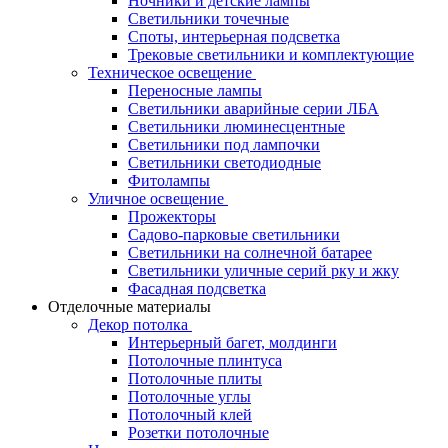
Ночники и детские лампы
Светильники точечные
Споты, интерьерная подсветка
Трековые светильники и комплектующие
Техническое освещение
Переносные лампы
Светильники аварийные серии ЛБА
Светильники люминесцентные
Светильники под лампочки
Светильники светодиодные
Фитолампы
Уличное освещение
Прожекторы
Садово-парковые светильники
Светильники на солнечной батарее
Светильники уличные серий рку и жку
Фасадная подсветка
Отделочные материалы
Декор потолка
Интерьерный багет, молдинги
Потолочные плинтуса
Потолочные плиты
Потолочные углы
Потолочный клей
Розетки потолочные