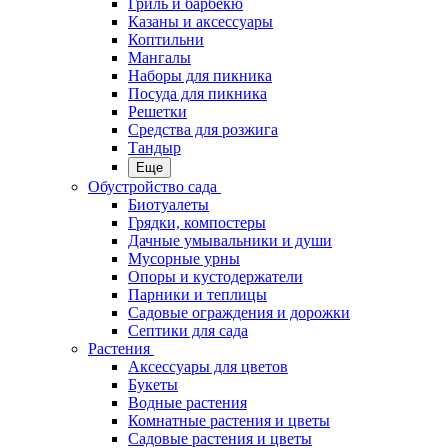
Гриль и барбекю
Казаны и аксессуары
Коптильни
Мангалы
Наборы для пикника
Посуда для пикника
Решетки
Средства для розжига
Тандыр
Еще
Обустройство сада
Биотуалеты
Грядки, компостеры
Дачные умывальники и души
Мусорные урны
Опоры и кустодержатели
Парники и теплицы
Садовые ограждения и дорожки
Септики для сада
Растения
Аксессуары для цветов
Букеты
Водные растения
Комнатные растения и цветы
Садовые растения и цветы