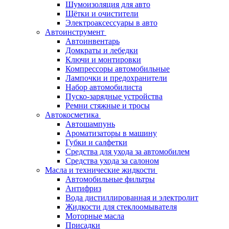
Шумоизоляция для авто
Щётки и очистители
Электроаксессуары в авто
Автоинструмент
Автоинвентарь
Домкраты и лебедки
Ключи и монтировки
Компрессоры автомобильные
Лампочки и предохранители
Набор автомобилиста
Пуско-зарядные устройства
Ремни стяжные и тросы
Автокосметика
Автошампунь
Ароматизаторы в машину
Губки и салфетки
Средства для ухода за автомобилем
Средства ухода за салоном
Масла и технические жидкости
Автомобильные фильтры
Антифриз
Вода дистиллированная и электролит
Жидкости для стеклоомывателя
Моторные масла
Присадки