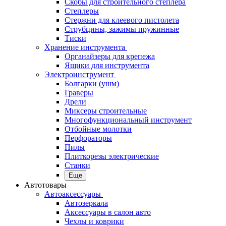
Скобы для строительного степлера
Степлеры
Стержни для клеевого пистолета
Струбцины, зажимы пружинные
Тиски
Хранение инструмента
Органайзеры для крепежа
Ящики для инструмента
Электроинструмент
Болгарки (ушм)
Граверы
Дрели
Миксеры строительные
Многофункциональный инструмент
Отбойные молотки
Перфораторы
Пилы
Плиткорезы электрические
Станки
Еще
Автотовары
Автоаксессуары
Автозеркала
Аксессуары в салон авто
Чехлы и коврики