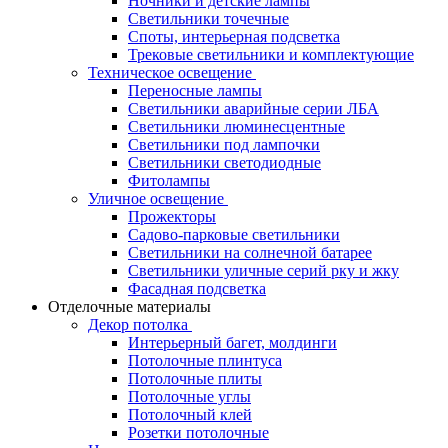
Ночники и детские лампы
Светильники точечные
Споты, интерьерная подсветка
Трековые светильники и комплектующие
Техническое освещение
Переносные лампы
Светильники аварийные серии ЛБА
Светильники люминесцентные
Светильники под лампочки
Светильники светодиодные
Фитолампы
Уличное освещение
Прожекторы
Садово-парковые светильники
Светильники на солнечной батарее
Светильники уличные серий рку и жку
Фасадная подсветка
Отделочные материалы
Декор потолка
Интерьерный багет, молдинги
Потолочные плинтуса
Потолочные плиты
Потолочные углы
Потолочный клей
Розетки потолочные