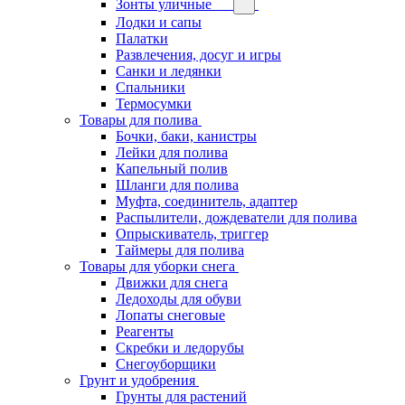
Зонты уличные
Лодки и сапы
Палатки
Развлечения, досуг и игры
Санки и ледянки
Спальники
Термосумки
Товары для полива
Бочки, баки, канистры
Лейки для полива
Капельный полив
Шланги для полива
Муфта, соединитель, адаптер
Распылители, дождеватели для полива
Опрыскиватель, триггер
Таймеры для полива
Товары для уборки снега
Движки для снега
Ледоходы для обуви
Лопаты снеговые
Реагенты
Скребки и ледорубы
Снегоуборщики
Грунт и удобрения
Грунты для растений