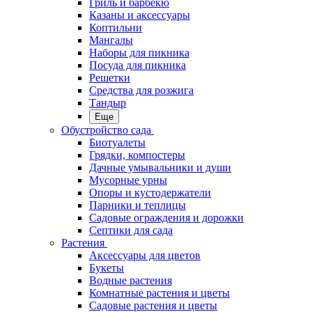
Гриль и барбекю
Казаны и аксессуары
Коптильни
Мангалы
Наборы для пикника
Посуда для пикника
Решетки
Средства для розжига
Тандыр
Еще
Обустройство сада
Биотуалеты
Грядки, компостеры
Дачные умывальники и души
Мусорные урны
Опоры и кустодержатели
Парники и теплицы
Садовые ограждения и дорожки
Септики для сада
Растения
Аксессуары для цветов
Букеты
Водные растения
Комнатные растения и цветы
Садовые растения и цветы