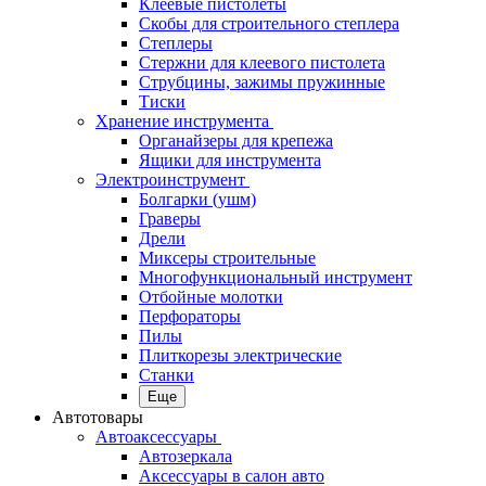
Клеевые пистолеты
Скобы для строительного степлера
Степлеры
Стержни для клеевого пистолета
Струбцины, зажимы пружинные
Тиски
Хранение инструмента
Органайзеры для крепежа
Ящики для инструмента
Электроинструмент
Болгарки (ушм)
Граверы
Дрели
Миксеры строительные
Многофункциональный инструмент
Отбойные молотки
Перфораторы
Пилы
Плиткорезы электрические
Станки
Еще
Автотовары
Автоаксессуары
Автозеркала
Аксессуары в салон авто