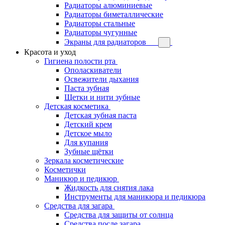
Радиаторы алюминиевые
Радиаторы биметаллические
Радиаторы стальные
Радиаторы чугунные
Экраны для радиаторов
Красота и уход
Гигиена полости рта
Ополаскиватели
Освежители дыхания
Паста зубная
Щетки и нити зубные
Детская косметика
Детская зубная паста
Детский крем
Детское мыло
Для купания
Зубные щётки
Зеркала косметические
Косметички
Маникюр и педикюр
Жидкость для снятия лака
Инструменты для маникюра и педикюра
Средства для загара
Средства для защиты от солнца
Средства после загара