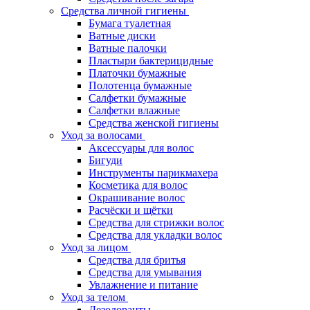
Средства личной гигиены
Бумага туалетная
Ватные диски
Ватные палочки
Пластыри бактерицидные
Платочки бумажные
Полотенца бумажные
Салфетки бумажные
Салфетки влажные
Средства женской гигиены
Уход за волосами
Аксессуары для волос
Бигуди
Инструменты парикмахера
Косметика для волос
Окрашивание волос
Расчёски и щётки
Средства для стрижки волос
Средства для укладки волос
Уход за лицом
Средства для бритья
Средства для умывания
Увлажнение и питание
Уход за телом
Дезодоранты