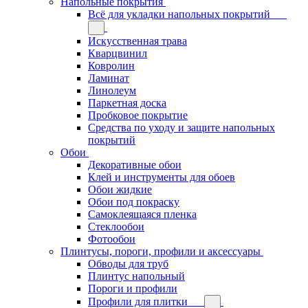
Напольные покрытия
Всё для укладки напольных покрытий
Искусственная трава
Кварцвинил
Ковролин
Ламинат
Линолеум
Паркетная доска
Пробковое покрытие
Средства по уходу и защите напольных
покрытий
Обои
Декоративные обои
Клей и инструменты для обоев
Обои жидкие
Обои под покраску
Самоклеящаяся пленка
Стеклообои
Фотообои
Плинтусы, пороги, профили и аксессуары
Обводы для труб
Плинтус напольный
Пороги и профили
Профили для плитки