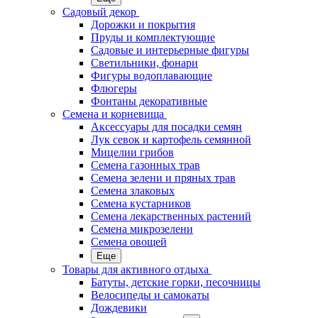
Садовый декор
Дорожки и покрытия
Пруды и комплектующие
Садовые и интерьерные фигуры
Светильники, фонари
Фигуры водоплавающие
Флюгеры
Фонтаны декоративные
Семена и корневища
Аксессуары для посадки семян
Лук севок и картофель семянной
Мицелии грибов
Семена газонных трав
Семена зелени и пряных трав
Семена злаковых
Семена кустарников
Семена лекарственных растений
Семена микрозелени
Семена овощей
Еще
Товары для активного отдыха
Батуты, детские горки, песочницы
Велосипеды и самокаты
Дождевики