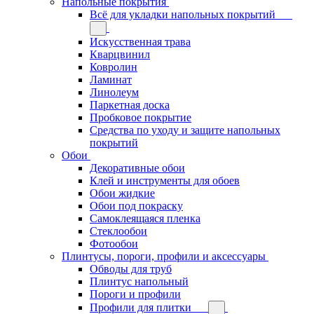
Напольные покрытия
Всё для укладки напольных покрытий
Искусственная трава
Кварцвинил
Ковролин
Ламинат
Линолеум
Паркетная доска
Пробковое покрытие
Средства по уходу и защите напольных
покрытий
Обои
Декоративные обои
Клей и инструменты для обоев
Обои жидкие
Обои под покраску
Самоклеящаяся пленка
Стеклообои
Фотообои
Плинтусы, пороги, профили и аксессуары
Обводы для труб
Плинтус напольный
Пороги и профили
Профили для плитки