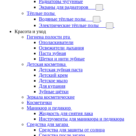
Радиаторы чугунные
Экраны для радиаторов
Тёплые полы
Водяные тёплые полы
Электрические тёплые полы
Красота и уход
Гигиена полости рта
Ополаскиватели
Освежители дыхания
Паста зубная
Щетки и нити зубные
Детская косметика
Детская зубная паста
Детский крем
Детское мыло
Для купания
Зубные щётки
Зеркала косметические
Косметички
Маникюр и педикюр
Жидкость для снятия лака
Инструменты для маникюра и педикюра
Средства для загара
Средства для защиты от солнца
Средства после загара