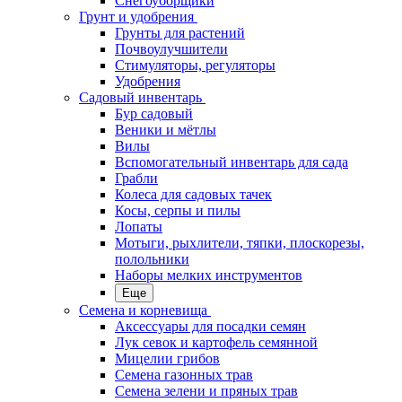
Снегоуборщики
Грунт и удобрения
Грунты для растений
Почвоулучшители
Стимуляторы, регуляторы
Удобрения
Садовый инвентарь
Бур садовый
Веники и мётлы
Вилы
Вспомогательный инвентарь для сада
Грабли
Колеса для садовых тачек
Косы, серпы и пилы
Лопаты
Мотыги, рыхлители, тяпки, плоскорезы,
полольники
Наборы мелких инструментов
Еще
Семена и корневища
Аксессуары для посадки семян
Лук севок и картофель семянной
Мицелии грибов
Семена газонных трав
Семена зелени и пряных трав