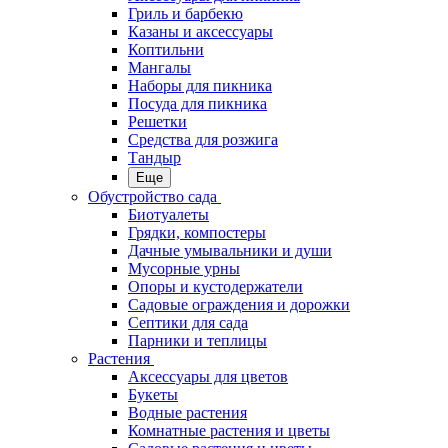
Гриль и барбекю
Казаны и аксессуары
Коптильни
Мангалы
Наборы для пикника
Посуда для пикника
Решетки
Средства для розжига
Тандыр
Еще
Обустройство сада
Биотуалеты
Грядки, компостеры
Дачные умывальники и души
Мусорные урны
Опоры и кустодержатели
Садовые ограждения и дорожки
Септики для сада
Парники и теплицы
Растения
Аксессуары для цветов
Букеты
Водные растения
Комнатные растения и цветы