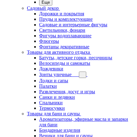
Еще
Садовый декор
Дорожки и покрытия
Пруды и комплектующие
Садовые и интерьерные фигуры
Светильники, фонари
Фигуры водоплавающие
Флюгеры
Фонтаны декоративные
Товары для активного отдыха
Батуты, детские горки, песочницы
Велосипеды и самокаты
Дождевики
Зонты уличные
Лодки и сапы
Палатки
Развлечения, досуг и игры
Санки и ледянки
Спальники
Термосумки
Товары для бани и сауны
Ароматизаторы, эфирные масла и запарки
для бани
Бондарные изделия
Веники для бани и сауны