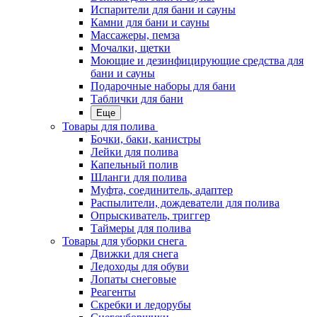
Испарители для бани и сауны
Камни для бани и сауны
Массажеры, пемза
Мочалки, щетки
Моющие и дезинфицирующие средства для
бани и сауны
Подарочные наборы для бани
Таблички для бани
Еще
Товары для полива
Бочки, баки, канистры
Лейки для полива
Капельный полив
Шланги для полива
Муфта, соединитель, адаптер
Распылители, дождеватели для полива
Опрыскиватель, триггер
Таймеры для полива
Товары для уборки снега
Движки для снега
Ледоходы для обуви
Лопаты снеговые
Реагенты
Скребки и ледорубы