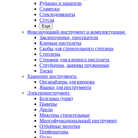
Рубанки и рашпили
Стамески
Стеклодомкраты
Стусла
Еще
Фиксирующий инструмент и комплектующие
Заклепочники, просекатели
Клеевые пистолеты
Скобы для строительного степлера
Степлеры
Стержни для клеевого пистолета
Струбцины, зажимы пружинные
Тиски
Хранение инструмента
Органайзеры для крепежа
Ящики для инструмента
Электроинструмент
Болгарки (ушм)
Граверы
Дрели
Миксеры строительные
Многофункциональный инструмент
Отбойные молотки
Перфораторы
Пилы