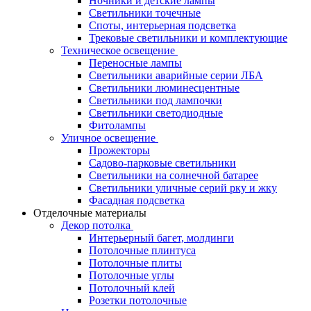
Ночники и детские лампы
Светильники точечные
Споты, интерьерная подсветка
Трековые светильники и комплектующие
Техническое освещение
Переносные лампы
Светильники аварийные серии ЛБА
Светильники люминесцентные
Светильники под лампочки
Светильники светодиодные
Фитолампы
Уличное освещение
Прожекторы
Садово-парковые светильники
Светильники на солнечной батарее
Светильники уличные серий рку и жку
Фасадная подсветка
Отделочные материалы
Декор потолка
Интерьерный багет, молдинги
Потолочные плинтуса
Потолочные плиты
Потолочные углы
Потолочный клей
Розетки потолочные