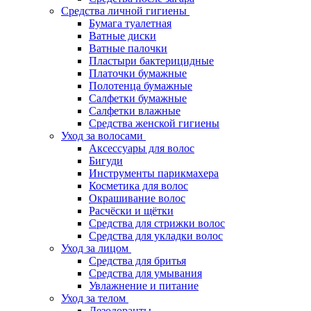
Средства личной гигиены
Бумага туалетная
Ватные диски
Ватные палочки
Пластыри бактерицидные
Платочки бумажные
Полотенца бумажные
Салфетки бумажные
Салфетки влажные
Средства женской гигиены
Уход за волосами
Аксессуары для волос
Бигуди
Инструменты парикмахера
Косметика для волос
Окрашивание волос
Расчёски и щётки
Средства для стрижки волос
Средства для укладки волос
Уход за лицом
Средства для бритья
Средства для умывания
Увлажнение и питание
Уход за телом
Дезодоранты