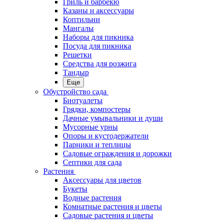
Гриль и барбекю
Казаны и аксессуары
Коптильни
Мангалы
Наборы для пикника
Посуда для пикника
Решетки
Средства для розжига
Тандыр
Еще
Обустройство сада
Биотуалеты
Грядки, компостеры
Дачные умывальники и души
Мусорные урны
Опоры и кустодержатели
Парники и теплицы
Садовые ограждения и дорожки
Септики для сада
Растения
Аксессуары для цветов
Букеты
Водные растения
Комнатные растения и цветы
Садовые растения и цветы