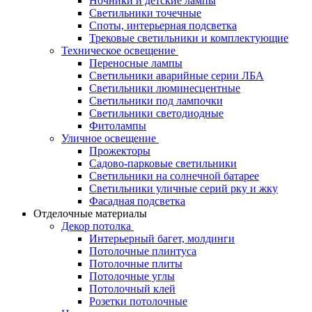
Ночники и детские лампы
Светильники точечные
Споты, интерьерная подсветка
Трековые светильники и комплектующие
Техническое освещение
Переносные лампы
Светильники аварийные серии ЛБА
Светильники люминесцентные
Светильники под лампочки
Светильники светодиодные
Фитолампы
Уличное освещение
Прожекторы
Садово-парковые светильники
Светильники на солнечной батарее
Светильники уличные серий рку и жку
Фасадная подсветка
Отделочные материалы
Декор потолка
Интерьерный багет, молдинги
Потолочные плинтуса
Потолочные плиты
Потолочные углы
Потолочный клей
Розетки потолочные