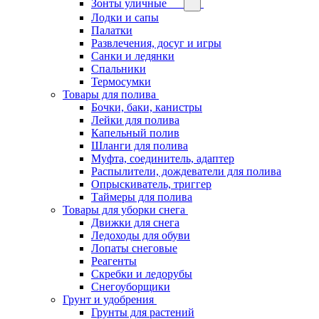
Зонты уличные
Лодки и сапы
Палатки
Развлечения, досуг и игры
Санки и ледянки
Спальники
Термосумки
Товары для полива
Бочки, баки, канистры
Лейки для полива
Капельный полив
Шланги для полива
Муфта, соединитель, адаптер
Распылители, дождеватели для полива
Опрыскиватель, триггер
Таймеры для полива
Товары для уборки снега
Движки для снега
Ледоходы для обуви
Лопаты снеговые
Реагенты
Скребки и ледорубы
Снегоуборщики
Грунт и удобрения
Грунты для растений