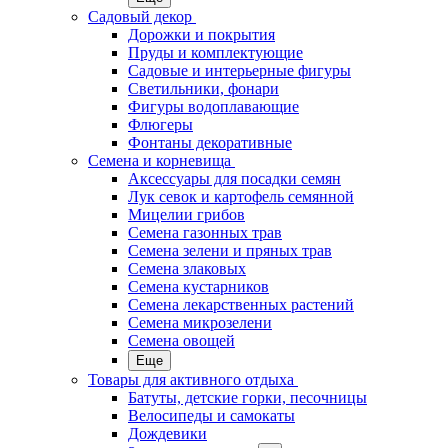
Садовый декор
Дорожки и покрытия
Пруды и комплектующие
Садовые и интерьерные фигуры
Светильники, фонари
Фигуры водоплавающие
Флюгеры
Фонтаны декоративные
Семена и корневища
Аксессуары для посадки семян
Лук севок и картофель семянной
Мицелии грибов
Семена газонных трав
Семена зелени и пряных трав
Семена злаковых
Семена кустарников
Семена лекарственных растений
Семена микрозелени
Семена овощей
Еще
Товары для активного отдыха
Батуты, детские горки, песочницы
Велосипеды и самокаты
Дождевики