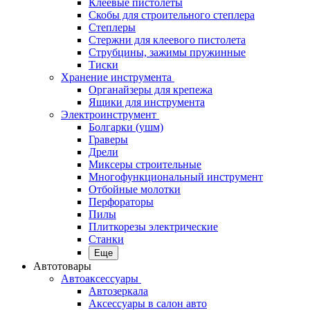
Клеевые пистолеты
Скобы для строительного степлера
Степлеры
Стержни для клеевого пистолета
Струбцины, зажимы пружинные
Тиски
Хранение инструмента
Органайзеры для крепежа
Ящики для инструмента
Электроинструмент
Болгарки (ушм)
Граверы
Дрели
Миксеры строительные
Многофункциональный инструмент
Отбойные молотки
Перфораторы
Пилы
Плиткорезы электрические
Станки
Еще
Автотовары
Автоаксессуары
Автозеркала
Аксессуары в салон авто