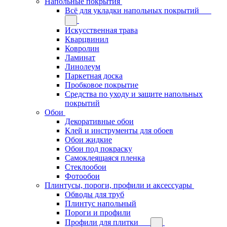
Напольные покрытия
Всё для укладки напольных покрытий
Искусственная трава
Кварцвинил
Ковролин
Ламинат
Линолеум
Паркетная доска
Пробковое покрытие
Средства по уходу и защите напольных
покрытий
Обои
Декоративные обои
Клей и инструменты для обоев
Обои жидкие
Обои под покраску
Самоклеящаяся пленка
Стеклообои
Фотообои
Плинтусы, пороги, профили и аксессуары
Обводы для труб
Плинтус напольный
Пороги и профили
Профили для плитки