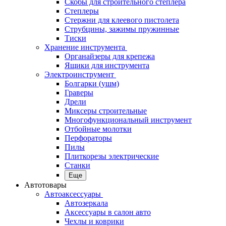
Скобы для строительного степлера
Степлеры
Стержни для клеевого пистолета
Струбцины, зажимы пружинные
Тиски
Хранение инструмента
Органайзеры для крепежа
Ящики для инструмента
Электроинструмент
Болгарки (ушм)
Граверы
Дрели
Миксеры строительные
Многофункциональный инструмент
Отбойные молотки
Перфораторы
Пилы
Плиткорезы электрические
Станки
Еще
Автотовары
Автоаксессуары
Автозеркала
Аксессуары в салон авто
Чехлы и коврики