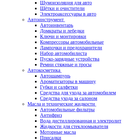
Шумоизоляция для авто
Щётки и очистители
Электроаксессуары в авто
Автоинструмент
Автоинвентарь
Домкраты и лебедки
Ключи и монтировки
Компрессоры автомобильные
Лампочки и предохранители
Набор автомобилиста
Пуско-зарядные устройства
Ремни стяжные и тросы
Автокосметика
Автошампунь
Ароматизаторы в машину
Губки и салфетки
Средства для ухода за автомобилем
Средства ухода за салоном
Масла и технические жидкости
Автомобильные фильтры
Антифриз
Вода дистиллированная и электролит
Жидкости для стеклоомывателя
Моторные масла
Присадки