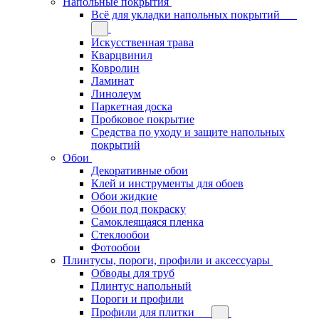
Напольные покрытия
Всё для укладки напольных покрытий
Искусственная трава
Кварцвинил
Ковролин
Ламинат
Линолеум
Паркетная доска
Пробковое покрытие
Средства по уходу и защите напольных
покрытий
Обои
Декоративные обои
Клей и инструменты для обоев
Обои жидкие
Обои под покраску
Самоклеящаяся пленка
Стеклообои
Фотообои
Плинтусы, пороги, профили и аксессуары
Обводы для труб
Плинтус напольный
Пороги и профили
Профили для плитки