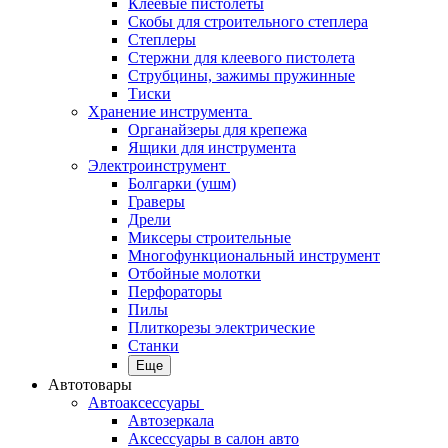
Клеевые пистолеты
Скобы для строительного степлера
Степлеры
Стержни для клеевого пистолета
Струбцины, зажимы пружинные
Тиски
Хранение инструмента
Органайзеры для крепежа
Ящики для инструмента
Электроинструмент
Болгарки (ушм)
Граверы
Дрели
Миксеры строительные
Многофункциональный инструмент
Отбойные молотки
Перфораторы
Пилы
Плиткорезы электрические
Станки
Еще
Автотовары
Автоаксессуары
Автозеркала
Аксессуары в салон авто