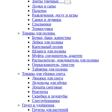
Зонты уличные
Лодки и сапы
Палатки
Развлечения, досуг и игры
Санки и ледянки
Спальники
Термосумки
Товары для полива
Бочки, баки, канистры
Лейки для полива
Капельный полив
Шланги для полива
Муфта, соединитель, адаптер
Распылители, дождеватели для полива
Опрыскиватель, триггер
Таймеры для полива
Товары для уборки снега
Движки для снега
Ледоходы для обуви
Лопаты снеговые
Реагенты
Скребки и ледорубы
Снегоуборщики
Грунт и удобрения
Грунты для растений