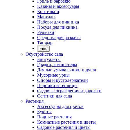
Гриль и барбекю
Казаны и аксессуары
Коптильни
Мангалы
Наборы для пикника
Посуда для пикника
Решетки
Средства для розжига
Тандыр
Еще
Обустройство сада
Биотуалеты
Грядки, компостеры
Дачные умывальники и души
Мусорные урны
Опоры и кустодержатели
Парники и теплицы
Садовые ограждения и дорожки
Септики для сада
Растения
Аксессуары для цветов
Букеты
Водные растения
Комнатные растения и цветы
Садовые растения и цветы