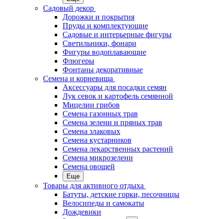
Садовый декор
Дорожки и покрытия
Пруды и комплектующие
Садовые и интерьерные фигуры
Светильники, фонари
Фигуры водоплавающие
Флюгеры
Фонтаны декоративные
Семена и корневища
Аксессуары для посадки семян
Лук севок и картофель семянной
Мицелии грибов
Семена газонных трав
Семена зелени и пряных трав
Семена злаковых
Семена кустарников
Семена лекарственных растений
Семена микрозелени
Семена овощей
Еще
Товары для активного отдыха
Батуты, детские горки, песочницы
Велосипеды и самокаты
Дождевики