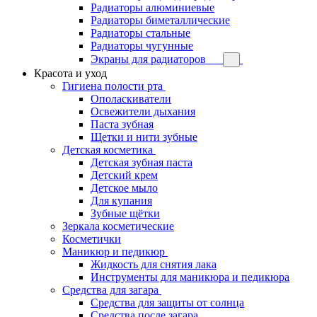
Радиаторы алюминиевые
Радиаторы биметаллические
Радиаторы стальные
Радиаторы чугунные
Экраны для радиаторов
Красота и уход
Гигиена полости рта
Ополаскиватели
Освежители дыхания
Паста зубная
Щетки и нити зубные
Детская косметика
Детская зубная паста
Детский крем
Детское мыло
Для купания
Зубные щётки
Зеркала косметические
Косметички
Маникюр и педикюр
Жидкость для снятия лака
Инструменты для маникюра и педикюра
Средства для загара
Средства для защиты от солнца
Средства после загара