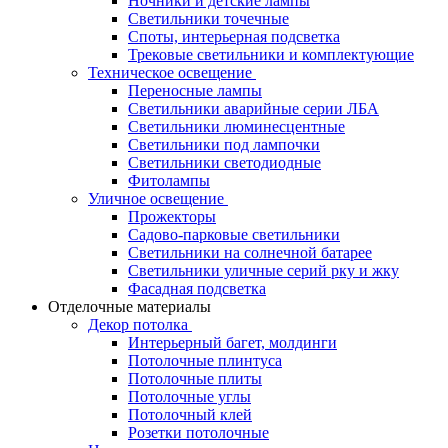
Ночники и детские лампы
Светильники точечные
Споты, интерьерная подсветка
Трековые светильники и комплектующие
Техническое освещение
Переносные лампы
Светильники аварийные серии ЛБА
Светильники люминесцентные
Светильники под лампочки
Светильники светодиодные
Фитолампы
Уличное освещение
Прожекторы
Садово-парковые светильники
Светильники на солнечной батарее
Светильники уличные серий рку и жку
Фасадная подсветка
Отделочные материалы
Декор потолка
Интерьерный багет, молдинги
Потолочные плинтуса
Потолочные плиты
Потолочные углы
Потолочный клей
Розетки потолочные