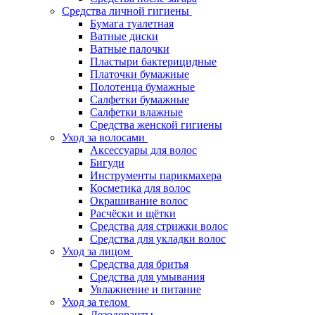
Средства личной гигиены
Бумага туалетная
Ватные диски
Ватные палочки
Пластыри бактерицидные
Платочки бумажные
Полотенца бумажные
Салфетки бумажные
Салфетки влажные
Средства женской гигиены
Уход за волосами
Аксессуары для волос
Бигуди
Инструменты парикмахера
Косметика для волос
Окрашивание волос
Расчёски и щётки
Средства для стрижки волос
Средства для укладки волос
Уход за лицом
Средства для бритья
Средства для умывания
Увлажнение и питание
Уход за телом
Дезодоранты