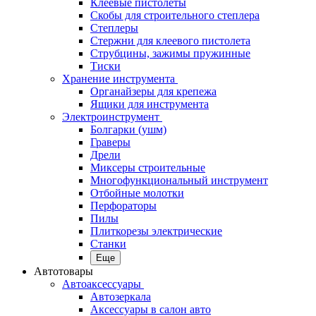
Клеевые пистолеты
Скобы для строительного степлера
Степлеры
Стержни для клеевого пистолета
Струбцины, зажимы пружинные
Тиски
Хранение инструмента
Органайзеры для крепежа
Ящики для инструмента
Электроинструмент
Болгарки (ушм)
Граверы
Дрели
Миксеры строительные
Многофункциональный инструмент
Отбойные молотки
Перфораторы
Пилы
Плиткорезы электрические
Станки
Еще
Автотовары
Автоаксессуары
Автозеркала
Аксессуары в салон авто