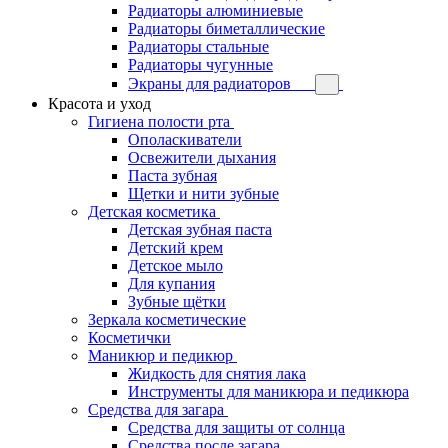
Радиаторы алюминиевые
Радиаторы биметаллические
Радиаторы стальные
Радиаторы чугунные
Экраны для радиаторов
Красота и уход
Гигиена полости рта
Ополаскиватели
Освежители дыхания
Паста зубная
Щетки и нити зубные
Детская косметика
Детская зубная паста
Детский крем
Детское мыло
Для купания
Зубные щётки
Зеркала косметические
Косметички
Маникюр и педикюр
Жидкость для снятия лака
Инструменты для маникюра и педикюра
Средства для загара
Средства для защиты от солнца
Средства после загара