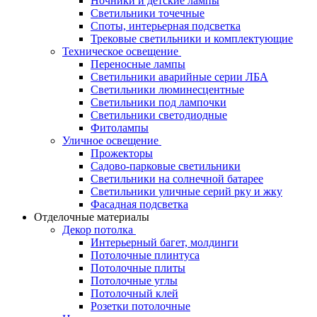
Ночники и детские лампы
Светильники точечные
Споты, интерьерная подсветка
Трековые светильники и комплектующие
Техническое освещение
Переносные лампы
Светильники аварийные серии ЛБА
Светильники люминесцентные
Светильники под лампочки
Светильники светодиодные
Фитолампы
Уличное освещение
Прожекторы
Садово-парковые светильники
Светильники на солнечной батарее
Светильники уличные серий рку и жку
Фасадная подсветка
Отделочные материалы
Декор потолка
Интерьерный багет, молдинги
Потолочные плинтуса
Потолочные плиты
Потолочные углы
Потолочный клей
Розетки потолочные