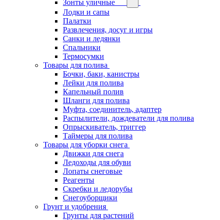
Зонты уличные
Лодки и сапы
Палатки
Развлечения, досуг и игры
Санки и ледянки
Спальники
Термосумки
Товары для полива
Бочки, баки, канистры
Лейки для полива
Капельный полив
Шланги для полива
Муфта, соединитель, адаптер
Распылители, дождеватели для полива
Опрыскиватель, триггер
Таймеры для полива
Товары для уборки снега
Движки для снега
Ледоходы для обуви
Лопаты снеговые
Реагенты
Скребки и ледорубы
Снегоуборщики
Грунт и удобрения
Грунты для растений