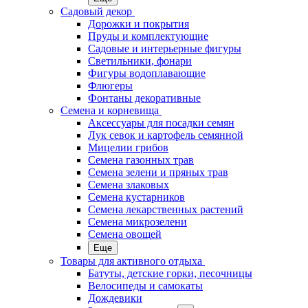
Садовый декор
Дорожки и покрытия
Пруды и комплектующие
Садовые и интерьерные фигуры
Светильники, фонари
Фигуры водоплавающие
Флюгеры
Фонтаны декоративные
Семена и корневища
Аксессуары для посадки семян
Лук севок и картофель семянной
Мицелии грибов
Семена газонных трав
Семена зелени и пряных трав
Семена злаковых
Семена кустарников
Семена лекарственных растений
Семена микрозелени
Семена овощей
Еще
Товары для активного отдыха
Батуты, детские горки, песочницы
Велосипеды и самокаты
Дождевики