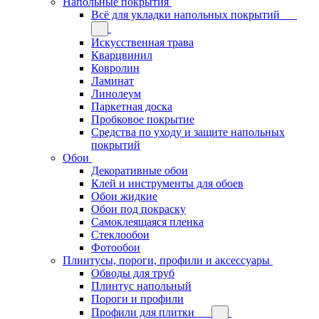
Напольные покрытия
Всё для укладки напольных покрытий
Искусственная трава
Кварцвинил
Ковролин
Ламинат
Линолеум
Паркетная доска
Пробковое покрытие
Средства по уходу и защите напольных
покрытий
Обои
Декоративные обои
Клей и инструменты для обоев
Обои жидкие
Обои под покраску
Самоклеящаяся пленка
Стеклообои
Фотообои
Плинтусы, пороги, профили и аксессуары
Обводы для труб
Плинтус напольный
Пороги и профили
Профили для плитки