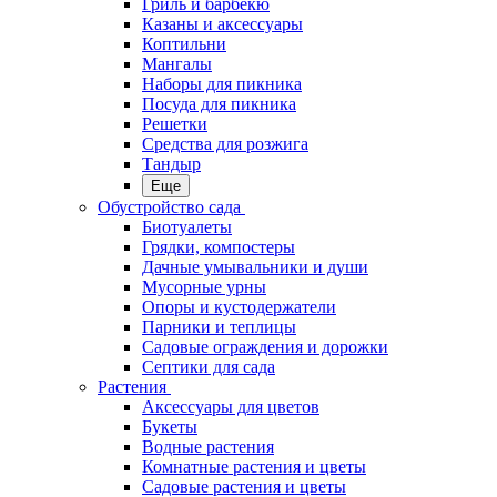
Гриль и барбекю
Казаны и аксессуары
Коптильни
Мангалы
Наборы для пикника
Посуда для пикника
Решетки
Средства для розжига
Тандыр
Еще
Обустройство сада
Биотуалеты
Грядки, компостеры
Дачные умывальники и души
Мусорные урны
Опоры и кустодержатели
Парники и теплицы
Садовые ограждения и дорожки
Септики для сада
Растения
Аксессуары для цветов
Букеты
Водные растения
Комнатные растения и цветы
Садовые растения и цветы