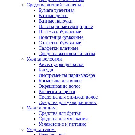
Средства личной гигиены
Бумага туалетная
Ватные диски
Ватные палочки
Пластыри бактерицидные
Платочки бумажные
Полотенца бумажные
Салфетки бумажные
Салфетки влажные
Средства женской гигиены
Уход за волосами
Аксессуары для волос
Бигуди
Инструменты парикмахера
Косметика для волос
Окрашивание волос
Расчёски и щётки
Средства для стрижки волос
Средства для укладки волос
Уход за лицом
Средства для бритья
Средства для умывания
Увлажнение и питание
Уход за телом
Дезодоранты