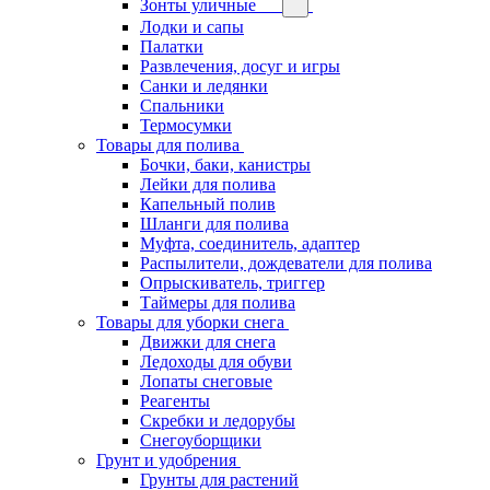
Зонты уличные
Лодки и сапы
Палатки
Развлечения, досуг и игры
Санки и ледянки
Спальники
Термосумки
Товары для полива
Бочки, баки, канистры
Лейки для полива
Капельный полив
Шланги для полива
Муфта, соединитель, адаптер
Распылители, дождеватели для полива
Опрыскиватель, триггер
Таймеры для полива
Товары для уборки снега
Движки для снега
Ледоходы для обуви
Лопаты снеговые
Реагенты
Скребки и ледорубы
Снегоуборщики
Грунт и удобрения
Грунты для растений