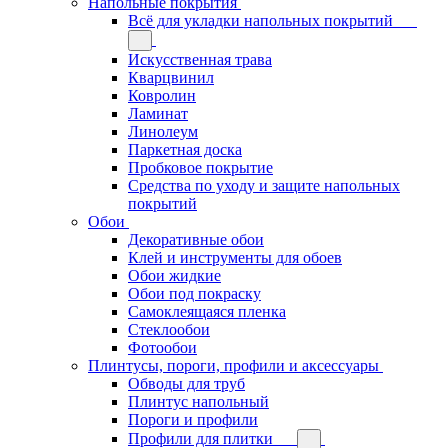
Напольные покрытия
Всё для укладки напольных покрытий
Искусственная трава
Кварцвинил
Ковролин
Ламинат
Линолеум
Паркетная доска
Пробковое покрытие
Средства по уходу и защите напольных
покрытий
Обои
Декоративные обои
Клей и инструменты для обоев
Обои жидкие
Обои под покраску
Самоклеящаяся пленка
Стеклообои
Фотообои
Плинтусы, пороги, профили и аксессуары
Обводы для труб
Плинтус напольный
Пороги и профили
Профили для плитки