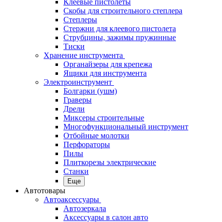
Клеевые пистолеты
Скобы для строительного степлера
Степлеры
Стержни для клеевого пистолета
Струбцины, зажимы пружинные
Тиски
Хранение инструмента
Органайзеры для крепежа
Ящики для инструмента
Электроинструмент
Болгарки (ушм)
Граверы
Дрели
Миксеры строительные
Многофункциональный инструмент
Отбойные молотки
Перфораторы
Пилы
Плиткорезы электрические
Станки
Еще
Автотовары
Автоаксессуары
Автозеркала
Аксессуары в салон авто