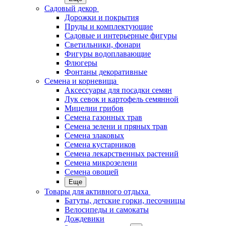
Садовый декор
Дорожки и покрытия
Пруды и комплектующие
Садовые и интерьерные фигуры
Светильники, фонари
Фигуры водоплавающие
Флюгеры
Фонтаны декоративные
Семена и корневища
Аксессуары для посадки семян
Лук севок и картофель семянной
Мицелии грибов
Семена газонных трав
Семена зелени и пряных трав
Семена злаковых
Семена кустарников
Семена лекарственных растений
Семена микрозелени
Семена овощей
Еще
Товары для активного отдыха
Батуты, детские горки, песочницы
Велосипеды и самокаты
Дождевики