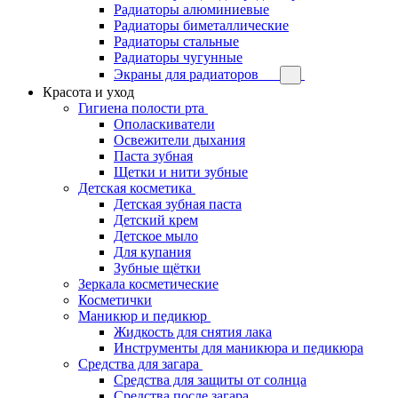
Радиаторы алюминиевые
Радиаторы биметаллические
Радиаторы стальные
Радиаторы чугунные
Экраны для радиаторов
Красота и уход
Гигиена полости рта
Ополаскиватели
Освежители дыхания
Паста зубная
Щетки и нити зубные
Детская косметика
Детская зубная паста
Детский крем
Детское мыло
Для купания
Зубные щётки
Зеркала косметические
Косметички
Маникюр и педикюр
Жидкость для снятия лака
Инструменты для маникюра и педикюра
Средства для загара
Средства для защиты от солнца
Средства после загара