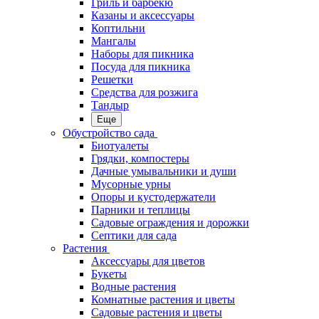
Гриль и барбекю
Казаны и аксессуары
Коптильни
Мангалы
Наборы для пикника
Посуда для пикника
Решетки
Средства для розжига
Тандыр
Еще
Обустройство сада
Биотуалеты
Грядки, компостеры
Дачные умывальники и души
Мусорные урны
Опоры и кустодержатели
Парники и теплицы
Садовые ограждения и дорожки
Септики для сада
Растения
Аксессуары для цветов
Букеты
Водные растения
Комнатные растения и цветы
Садовые растения и цветы