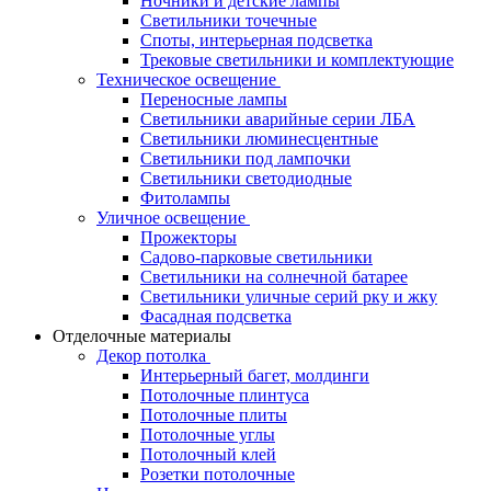
Ночники и детские лампы
Светильники точечные
Споты, интерьерная подсветка
Трековые светильники и комплектующие
Техническое освещение
Переносные лампы
Светильники аварийные серии ЛБА
Светильники люминесцентные
Светильники под лампочки
Светильники светодиодные
Фитолампы
Уличное освещение
Прожекторы
Садово-парковые светильники
Светильники на солнечной батарее
Светильники уличные серий рку и жку
Фасадная подсветка
Отделочные материалы
Декор потолка
Интерьерный багет, молдинги
Потолочные плинтуса
Потолочные плиты
Потолочные углы
Потолочный клей
Розетки потолочные