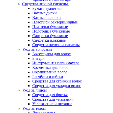
Средства личной гигиены
Бумага туалетная
Ватные диски
Ватные палочки
Пластыри бактерицидные
Платочки бумажные
Полотенца бумажные
Салфетки бумажные
Салфетки влажные
Средства женской гигиены
Уход за волосами
Аксессуары для волос
Бигуди
Инструменты парикмахера
Косметика для волос
Окрашивание волос
Расчёски и щётки
Средства для стрижки волос
Средства для укладки волос
Уход за лицом
Средства для бритья
Средства для умывания
Увлажнение и питание
Уход за телом
Дезодоранты