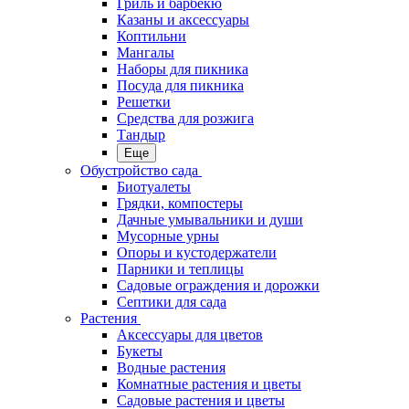
Гриль и барбекю
Казаны и аксессуары
Коптильни
Мангалы
Наборы для пикника
Посуда для пикника
Решетки
Средства для розжига
Тандыр
Еще
Обустройство сада
Биотуалеты
Грядки, компостеры
Дачные умывальники и души
Мусорные урны
Опоры и кустодержатели
Парники и теплицы
Садовые ограждения и дорожки
Септики для сада
Растения
Аксессуары для цветов
Букеты
Водные растения
Комнатные растения и цветы
Садовые растения и цветы