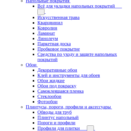
Напольные покрытия
Всё для укладки напольных покрытий
Искусственная трава
Кварцвинил
Ковролин
Ламинат
Линолеум
Паркетная доска
Пробковое покрытие
Средства по уходу и защите напольных
покрытий
Обои
Декоративные обои
Клей и инструменты для обоев
Обои жидкие
Обои под покраску
Самоклеящаяся пленка
Стеклообои
Фотообои
Плинтусы, пороги, профили и аксессуары
Обводы для труб
Плинтус напольный
Пороги и профили
Профили для плитки