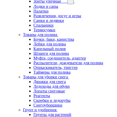
Зонты уличные
Лодки и сапы
Палатки
Развлечения, досуг и игры
Санки и ледянки
Спальники
Термосумки
Товары для полива
Бочки, баки, канистры
Лейки для полива
Капельный полив
Шланги для полива
Муфта, соединитель, адаптер
Распылители, дождеватели для полива
Опрыскиватель, триггер
Таймеры для полива
Товары для уборки снега
Движки для снега
Ледоходы для обуви
Лопаты снеговые
Реагенты
Скребки и ледорубы
Снегоуборщики
Грунт и удобрения
Грунты для растений