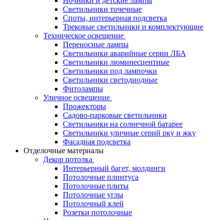
Ночники и детские лампы
Светильники точечные
Споты, интерьерная подсветка
Трековые светильники и комплектующие
Техническое освещение
Переносные лампы
Светильники аварийные серии ЛБА
Светильники люминесцентные
Светильники под лампочки
Светильники светодиодные
Фитолампы
Уличное освещение
Прожекторы
Садово-парковые светильники
Светильники на солнечной батарее
Светильники уличные серий рку и жку
Фасадная подсветка
Отделочные материалы
Декор потолка
Интерьерный багет, молдинги
Потолочные плинтуса
Потолочные плиты
Потолочные углы
Потолочный клей
Розетки потолочные