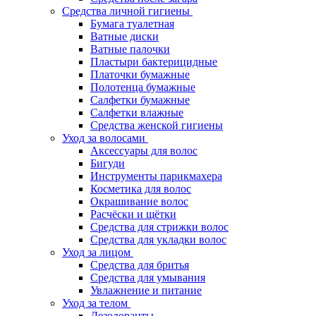
Средства личной гигиены
Бумага туалетная
Ватные диски
Ватные палочки
Пластыри бактерицидные
Платочки бумажные
Полотенца бумажные
Салфетки бумажные
Салфетки влажные
Средства женской гигиены
Уход за волосами
Аксессуары для волос
Бигуди
Инструменты парикмахера
Косметика для волос
Окрашивание волос
Расчёски и щётки
Средства для стрижки волос
Средства для укладки волос
Уход за лицом
Средства для бритья
Средства для умывания
Увлажнение и питание
Уход за телом
Дезодоранты