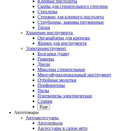
Клеевые пистолеты
Скобы для строительного степлера
Степлеры
Стержни для клеевого пистолета
Струбцины, зажимы пружинные
Тиски
Хранение инструмента
Органайзеры для крепежа
Ящики для инструмента
Электроинструмент
Болгарки (ушм)
Граверы
Дрели
Миксеры строительные
Многофункциональный инструмент
Отбойные молотки
Перфораторы
Пилы
Плиткорезы электрические
Станки
Еще
Автотовары
Автоаксессуары
Автозеркала
Аксессуары в салон авто