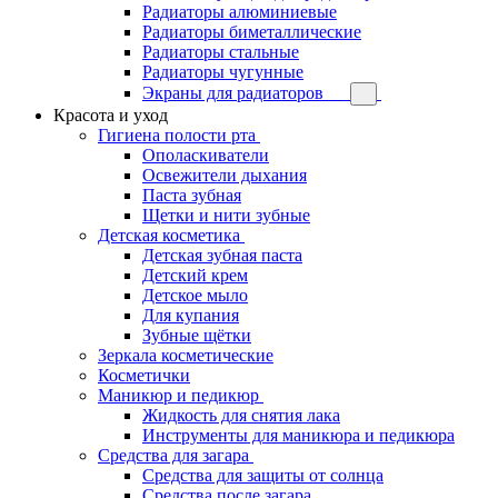
Радиаторы алюминиевые
Радиаторы биметаллические
Радиаторы стальные
Радиаторы чугунные
Экраны для радиаторов
Красота и уход
Гигиена полости рта
Ополаскиватели
Освежители дыхания
Паста зубная
Щетки и нити зубные
Детская косметика
Детская зубная паста
Детский крем
Детское мыло
Для купания
Зубные щётки
Зеркала косметические
Косметички
Маникюр и педикюр
Жидкость для снятия лака
Инструменты для маникюра и педикюра
Средства для загара
Средства для защиты от солнца
Средства после загара