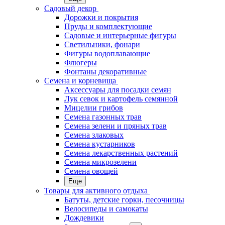
Садовый декор
Дорожки и покрытия
Пруды и комплектующие
Садовые и интерьерные фигуры
Светильники, фонари
Фигуры водоплавающие
Флюгеры
Фонтаны декоративные
Семена и корневища
Аксессуары для посадки семян
Лук севок и картофель семянной
Мицелии грибов
Семена газонных трав
Семена зелени и пряных трав
Семена злаковых
Семена кустарников
Семена лекарственных растений
Семена микрозелени
Семена овощей
Еще
Товары для активного отдыха
Батуты, детские горки, песочницы
Велосипеды и самокаты
Дождевики