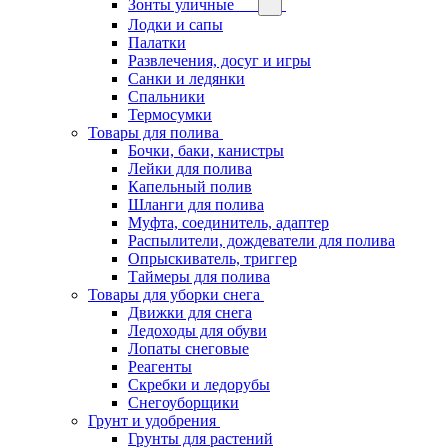
Зонты уличные
Лодки и сапы
Палатки
Развлечения, досуг и игры
Санки и ледянки
Спальники
Термосумки
Товары для полива
Бочки, баки, канистры
Лейки для полива
Капельный полив
Шланги для полива
Муфта, соединитель, адаптер
Распылители, дождеватели для полива
Опрыскиватель, триггер
Таймеры для полива
Товары для уборки снега
Движки для снега
Ледоходы для обуви
Лопаты снеговые
Реагенты
Скребки и ледорубы
Снегоуборщики
Грунт и удобрения
Грунты для растений