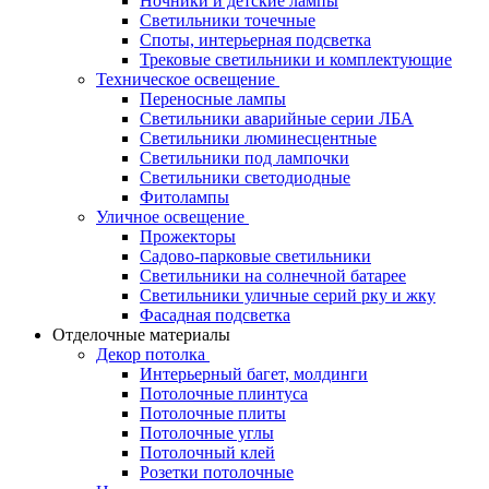
Ночники и детские лампы
Светильники точечные
Споты, интерьерная подсветка
Трековые светильники и комплектующие
Техническое освещение
Переносные лампы
Светильники аварийные серии ЛБА
Светильники люминесцентные
Светильники под лампочки
Светильники светодиодные
Фитолампы
Уличное освещение
Прожекторы
Садово-парковые светильники
Светильники на солнечной батарее
Светильники уличные серий рку и жку
Фасадная подсветка
Отделочные материалы
Декор потолка
Интерьерный багет, молдинги
Потолочные плинтуса
Потолочные плиты
Потолочные углы
Потолочный клей
Розетки потолочные