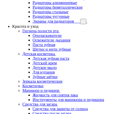
Радиаторы алюминиевые
Радиаторы биметаллические
Радиаторы стальные
Радиаторы чугунные
Экраны для радиаторов
Красота и уход
Гигиена полости рта
Ополаскиватели
Освежители дыхания
Паста зубная
Щетки и нити зубные
Детская косметика
Детская зубная паста
Детский крем
Детское мыло
Для купания
Зубные щётки
Зеркала косметические
Косметички
Маникюр и педикюр
Жидкость для снятия лака
Инструменты для маникюра и педикюра
Средства для загара
Средства для защиты от солнца
Средства после загара