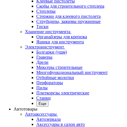
Клеевые пистолеты
Скобы для строительного степлера
Степлеры
Стержни для клеевого пистолета
Струбцины, зажимы пружинные
Тиски
Хранение инструмента
Органайзеры для крепежа
Ящики для инструмента
Электроинструмент
Болгарки (ушм)
Граверы
Дрели
Миксеры строительные
Многофункциональный инструмент
Отбойные молотки
Перфораторы
Пилы
Плиткорезы электрические
Станки
Еще
Автотовары
Автоаксессуары
Автозеркала
Аксессуары в салон авто