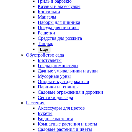
Гриль и барбекю
Казаны и аксессуары
Коптильни
Мангалы
Наборы для пикника
Посуда для пикника
Решетки
Средства для розжига
Тандыр
Еще
Обустройство сада
Биотуалеты
Грядки, компостеры
Дачные умывальники и души
Мусорные урны
Опоры и кустодержатели
Парники и теплицы
Садовые ограждения и дорожки
Септики для сада
Растения
Аксессуары для цветов
Букеты
Водные растения
Комнатные растения и цветы
Садовые растения и цветы