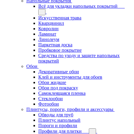
Напольные покрытия
Всё для укладки напольных покрытий
Искусственная трава
Кварцвинил
Ковролин
Ламинат
Линолеум
Паркетная доска
Пробковое покрытие
Средства по уходу и защите напольных
покрытий
Обои
Декоративные обои
Клей и инструменты для обоев
Обои жидкие
Обои под покраску
Самоклеящаяся пленка
Стеклообои
Фотообои
Плинтусы, пороги, профили и аксессуары
Обводы для труб
Плинтус напольный
Пороги и профили
Профили для плитки