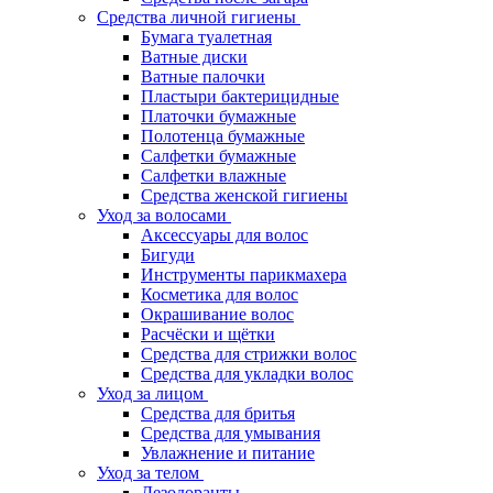
Средства личной гигиены
Бумага туалетная
Ватные диски
Ватные палочки
Пластыри бактерицидные
Платочки бумажные
Полотенца бумажные
Салфетки бумажные
Салфетки влажные
Средства женской гигиены
Уход за волосами
Аксессуары для волос
Бигуди
Инструменты парикмахера
Косметика для волос
Окрашивание волос
Расчёски и щётки
Средства для стрижки волос
Средства для укладки волос
Уход за лицом
Средства для бритья
Средства для умывания
Увлажнение и питание
Уход за телом
Дезодоранты