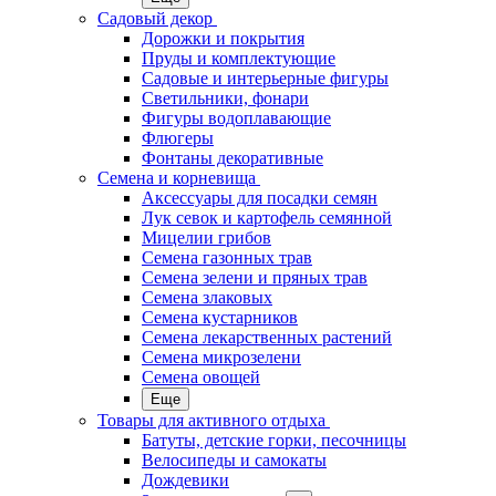
Садовый декор
Дорожки и покрытия
Пруды и комплектующие
Садовые и интерьерные фигуры
Светильники, фонари
Фигуры водоплавающие
Флюгеры
Фонтаны декоративные
Семена и корневища
Аксессуары для посадки семян
Лук севок и картофель семянной
Мицелии грибов
Семена газонных трав
Семена зелени и пряных трав
Семена злаковых
Семена кустарников
Семена лекарственных растений
Семена микрозелени
Семена овощей
Еще
Товары для активного отдыха
Батуты, детские горки, песочницы
Велосипеды и самокаты
Дождевики